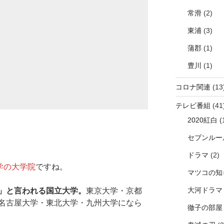
常滑
(2)
東浦
(3)
蒲郡
(1)
豊川
(1)
コロナ関連
(13
テレビ番組
(41
2020紅白
(
セブンルー
ドラマ
(2)
学の大学院
ですね。
マツコの知
大河ドラマ
」と言われる国立大学。
東京大学・京都
名古屋大学・東北大学・九州大学になら
徹子の部屋