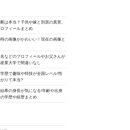
切断は本当？子供や嫁と別居の真実。
プロフィールまとめ
い時の画像がかわいい！現在の画像と
本名などのプロフィールやお父さんが
都産業大学で間違いなし
学歴で趣味や特技が全国レベル!性
がりて本当?
結希の身長が気になる!年齢や出身
どの学歴や経歴まとめ