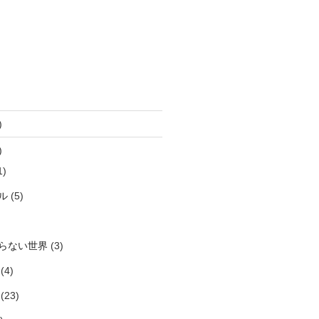
)
)
1)
ル
(5)
らない世界
(3)
(4)
(23)