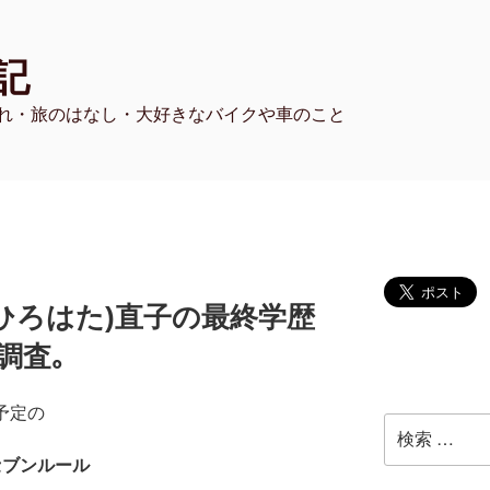
記
れ・旅のはなし・大好きなバイクや車のこと
(ひろはた)直子の最終学歴
調査｡
送予定の
検
索:
セブンルール