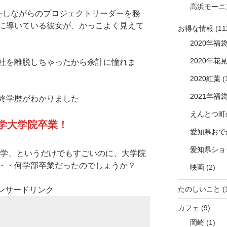
高浜モーニ
をしながらのプロジェクトリーダーを務
に導いている彼女が、かっこよく見えて
お得な情報
(11
2020年福
2020年花
社を離脱しちゃったから余計に憧れま
2020紅葉
(
2021年福
終学歴がわかりました
えんとつ町
学大学院卒業！
愛知県おで
愛知県ショ
大学、というだけでもすごいのに、大学院
・・何学部卒業だったのでしょうか？
映画
(2)
たのしいこと
(
ンサードリンク
カフェ
(9)
岡崎
(1)