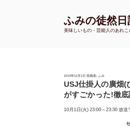
コ
ン
ふみの徒然日
テ
ン
美味しいもの・芸能人のあれこ
ツ
へ
ス
キ
ッ
プ
投
2019年10月1日
投稿者:
ふみ
稿
USJ仕掛人の廣畑
日:
がすごかった!徹底
10月1日(火) 23:00～23:30 放