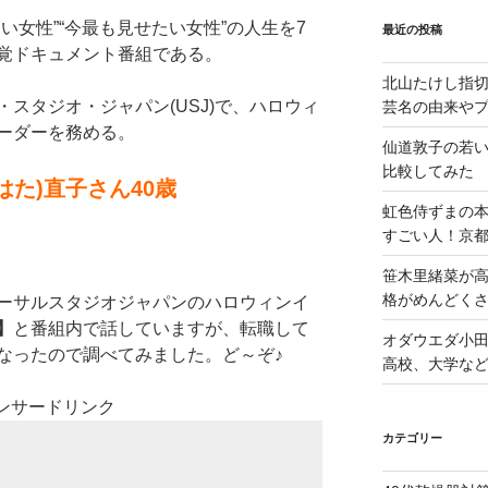
い女性”“今最も見せたい女性”の人生を7
最近の投稿
覚ドキュメント番組である。
北山たけし指
スタジオ・ジャパン(USJ)で、ハロウィ
芸名の由来や
ーダーを務める。
仙道敦子の若
比較してみた
はた)直子さん40歳
虹色侍ずまの
すごい人！京
笹木里緒菜が高
格がめんどくさ
ーサルスタジオジャパンのハロウィンイ
】
と番組内で話していますが、転職して
オダウエダ小田
なったので調べてみました。ど～ぞ♪
高校、大学な
ンサードリンク
カテゴリー