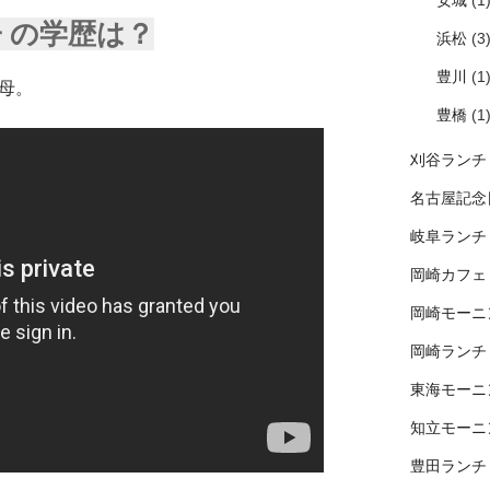
安城
(1
子 の学歴は？
浜松
(3
豊川
(1
母。
豊橋
(1
刈谷ランチ
名古屋記念
岐阜ランチ
岡崎カフェ
岡崎モーニ
岡崎ランチ
東海モーニ
知立モーニ
豊田ランチ