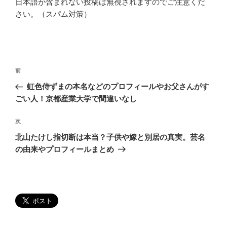
日本語が含まれない投稿は無視されますのでご注意くだ
さい。（スパム対策）
投
過
前
稿
去
虹色侍ずまの本名などのプロフィールやお父さんがす
ナ
の
ごい人！京都産業大学で間違いなし
ビ
投
稿
ゲ
次
次
の
ー
北山たけし指切断は本当？子供や嫁と別居の真実。芸名
投
の由来やプロフィールまとめ
シ
稿
ョ
ン