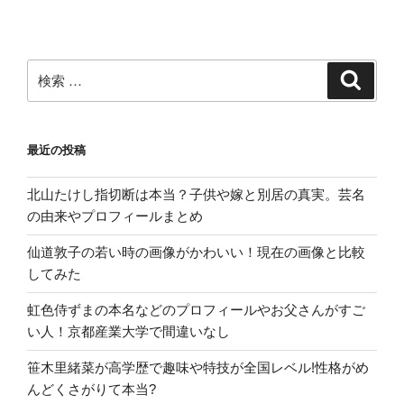
検
検
索
索:
最近の投稿
北山たけし指切断は本当？子供や嫁と別居の真実。芸名
の由来やプロフィールまとめ
仙道敦子の若い時の画像がかわいい！現在の画像と比較
してみた
虹色侍ずまの本名などのプロフィールやお父さんがすご
い人！京都産業大学で間違いなし
笹木里緒菜が高学歴で趣味や特技が全国レベル!性格がめ
んどくさがりて本当?