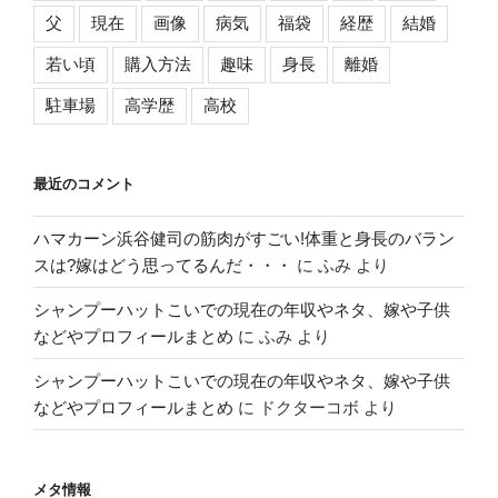
父
現在
画像
病気
福袋
経歴
結婚
若い頃
購入方法
趣味
身長
離婚
駐車場
高学歴
高校
最近のコメント
ハマカーン浜谷健司の筋肉がすごい!体重と身長のバラン
スは?嫁はどう思ってるんだ・・・
に
ふみ
より
シャンプーハットこいでの現在の年収やネタ、嫁や子供
などやプロフィールまとめ
に
ふみ
より
シャンプーハットこいでの現在の年収やネタ、嫁や子供
などやプロフィールまとめ
に
ドクターコボ
より
メタ情報