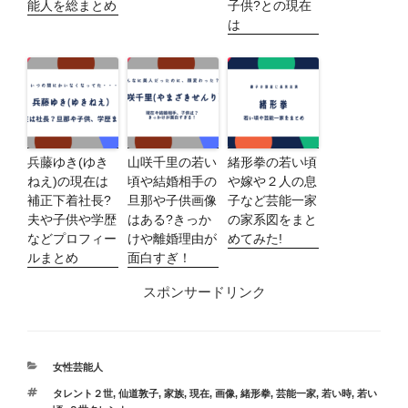
能人を総まとめ
子供?との現在
は
兵藤ゆき(ゆき
山咲千里の若い
緒形拳の若い頃
ねえ)の現在は
頃や結婚相手の
や嫁や２人の息
補正下着社長?
旦那や子供画像
子など芸能一家
夫や子供や学歴
はある?きっか
の家系図をまと
などプロフィー
けや離婚理由が
めてみた!
ルまとめ
面白すぎ！
スポンサードリンク
カ
女性芸能人
テ
タ
タレント２世
,
仙道敦子
,
家族
,
現在
,
画像
,
緒形拳
,
芸能一家
,
若い時
,
若い
ゴ