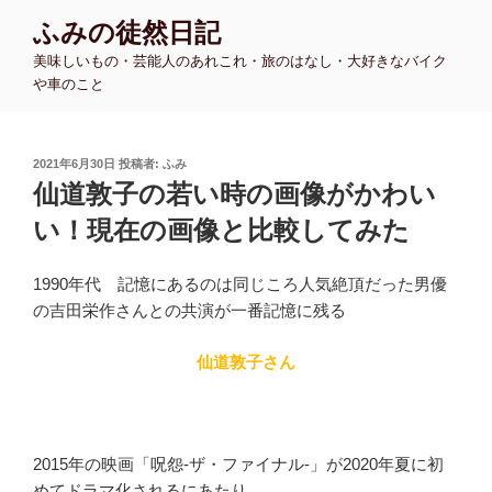
コ
ふみの徒然日記
ン
美味しいもの・芸能人のあれこれ・旅のはなし・大好きなバイク
テ
や車のこと
ン
ツ
へ
投
2021年6月30日
投稿者:
ふみ
ス
稿
仙道敦子の若い時の画像がかわい
キ
日:
ッ
い！現在の画像と比較してみた
プ
1990年代 記憶にあるのは同じころ人気絶頂だった男優
の吉田栄作さんとの共演が一番記憶に残る
仙道敦子さん
2015年の映画「呪怨-ザ・ファイナル-」が2020年夏に初
めてドラマ化されるにあたり