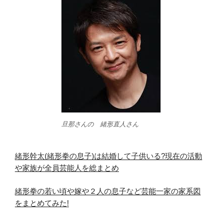
旦那さんの 緒形直人さん
緒形幹太(緒形拳の息子)は結婚して子供いる?現在の活動
や家族が全員芸能人を総まとめ
緒形拳の若い頃や嫁や２人の息子など芸能一家の家系図
をまとめてみた!