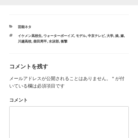
カ
芸能ネタ
テ
タ
イケメン高校生
,
ウォーターボーイズ
,
モデル
,
中京テレビ
,
大学
,
娘
,
嫁
,
ゴ
グ
川越高校
,
柴田周平
,
水泳部
,
衝撃
リ
ー
コメントを残す
メールアドレスが公開されることはありません。
*
が付
いている欄は必須項目です
コメント