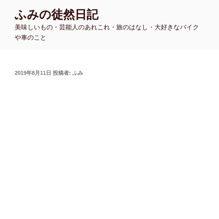
コ
ふみの徒然日記
ン
美味しいもの・芸能人のあれこれ・旅のはなし・大好きなバイク
テ
や車のこと
ン
ツ
へ
投
2019年8月11日
投稿者:
ふみ
ス
稿
キ
日:
ッ
プ