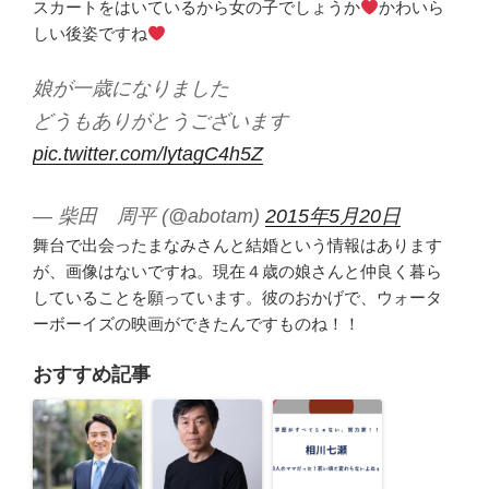
スカートをはいているから女の子でしょうか
かわいら
しい後姿ですね
娘が一歳になりました
どうもありがとうございます
pic.twitter.com/lytagC4h5Z
— 柴田 周平 (@abotam)
2015年5月20日
舞台で出会ったまなみさんと結婚という情報はあります
が、画像はないですね。現在４歳の娘さんと仲良く暮ら
していることを願っています。彼のおかげで、ウォータ
ーボーイズの映画ができたんですものね！！
おすすめ記事