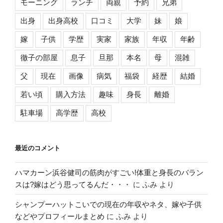
モーニング
ランチ
両親
予約
兄弟
出身
出身高校
口コミ
大学
妹
娘
嫁
子供
学歴
実家
家族
年収
年齢
徹子の部屋
息子
旦那
本名
母
混雑
父
現在
画像
病気
福袋
経歴
結婚
若い頃
購入方法
趣味
身長
離婚
駐車場
高学歴
高校
最近のコメント
ハマカーン浜谷健司の筋肉がすごい!体重と身長のバラン
スは?嫁はどう思ってるんだ・・・
に
ふみ
より
シャンプーハットこいでの現在の年収やネタ、嫁や子供
などやプロフィールまとめ
に
ふみ
より