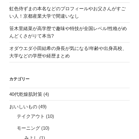
虹色侍ずまの本名などのプロフィールやお父さんがすご
い人！京都産業大学で間違いなし
笹木里緒菜が高学歴で趣味や特技が全国レベル!性格がめ
んどくさがりて本当?
オダウエダ小田結希の身長が気になる!年齢や出身高校、
大学などの学歴や経歴まとめ
カテゴリー
40代乾燥肌対策
(4)
おいしいもの
(49)
テイクアウト
(10)
モーニング
(10)
みよし
(1)