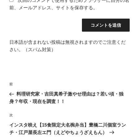
次回のコメントで使用するためブラウザーに自分の名
前、メールアドレス、サイトを保存する。
日本語が含まれない投稿は無視されますのでご注意くだ
さい。（スパム対策）
投
過
前
稿
去
料理研究家・吉田真希子激やせ理由は？若い頃・独
ナ
の
身？年収・現在を調査！！
ビ
投
稿
ゲ
次
次
の
ー
インスタ映え【15食限定大名椀弁当】豊橋二川個室ラン
投
チ・江戸屋長左エ門（えどやちょうざえもん）
シ
稿