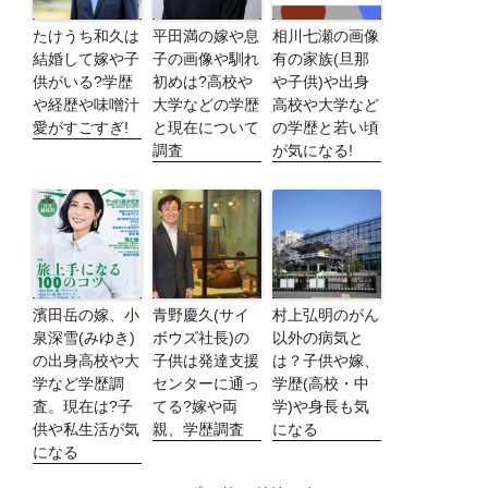
たけうち和久は
平田満の嫁や息
相川七瀬の画像
結婚して嫁や子
子の画像や馴れ
有の家族(旦那
供がいる?学歴
初めは?高校や
や子供)や出身
や経歴や味噌汁
大学などの学歴
高校や大学など
愛がすごすぎ!
と現在について
の学歴と若い頃
調査
が気になる!
濱田岳の嫁、小
青野慶久(サイ
村上弘明のがん
泉深雪(みゆき)
ボウズ社長)の
以外の病気と
の出身高校や大
子供は発達支援
は？子供や嫁、
学など学歴調
センターに通っ
学歴(高校・中
査。現在は?子
てる?嫁や両
学)や身長も気
供や私生活が気
親、学歴調査
になる
になる