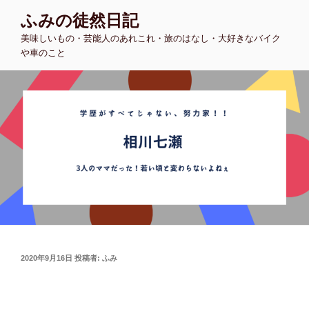
コ
ふみの徒然日記
ン
美味しいもの・芸能人のあれこれ・旅のはなし・大好きなバイク
テ
や車のこと
ン
ツ
へ
ス
キ
ッ
プ
投
2020年9月16日
投稿者:
ふみ
稿
日: