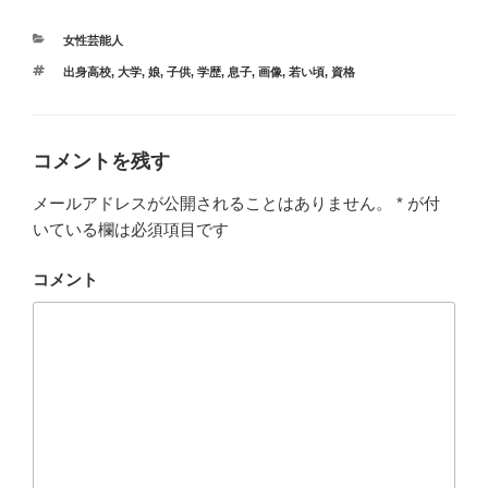
カ
女性芸能人
テ
タ
出身高校
,
大学
,
娘
,
子供
,
学歴
,
息子
,
画像
,
若い頃
,
資格
ゴ
グ
リ
ー
コメントを残す
メールアドレスが公開されることはありません。
*
が付
いている欄は必須項目です
コメント