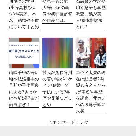
川刺身の学歴
や息子も芸能
石黒賢の学歴や
(出身高校や大
人!若い頃の画
娘や息子も学歴
学)や実家、本
像や初映画監督
調査。娘が美
名、結婚や子供
の作品とは。
人!絵本翻訳家
についてまとめ
とは?
山咲千里の若い
芸人錦鯉長谷川
コウメ太夫の現
頃や結婚相手の
の若い頃がイケ
在は経営者?両
旦那や子供画像
メン!結婚して
親も有名人だっ
はある?きっか
子供はいる?学
た!本名や学歴
けや離婚理由が
歴や兄弟などま
を調査。元カノ
面白すぎ！
とめ
への復縁手紙に
失笑
スポンサードリンク