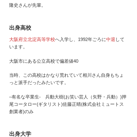
隆史さんが先輩。
出身高校
大阪府立北淀高等学校
へ入学し、1992年ごろに
中退
して
います。
大阪市にある公立高校で偏差値40
当時、この高校はかなり荒れていて相川さん自身もちょ
っと派手だったみたいです。
–有名な卒業生- 兵動大樹(お笑い芸人（矢野・兵動）)押
尾コータロー(ギタリスト)佐藤正晴(株式会社ミュートス
創業者)のみ
出身大学