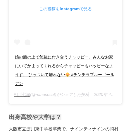
この投稿をInstagramで見る
娘の膝の上で勉強に付き合うチャッピー。みんなお家
にいてかまってくれるからチャッピーもハッピーなよ
うす。 ひっついて離れない
#チンチラブルーゴール
デン
相川七瀬
(@nanasecat)がシェアした投稿 –
2020年 4月月30日午後10時04分PDT
出身高校や大学は？
大阪市立淀川東中学校卒業で、ナインティナインの岡村