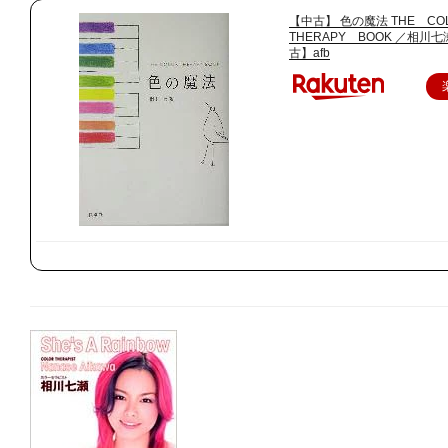
【中古】 色の魔法 THE C
THERAPY BOOK ／相川七
古】afb