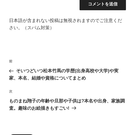
日本語が含まれない投稿は無視されますのでご注意くだ
さい。（スパム対策）
投
過
前
稿
去
そいつどいつ松本竹馬の学歴(出身高校や大学)や実
ナ
の
家、本名、結婚や資格についてまとめ
ビ
投
稿
ゲ
次
次
の
ー
ものまね翔子の年齢や旦那や子供は?本名や出身、家族調
投
査。趣味のお絵描きもすごい!
シ
稿
ョ
ン