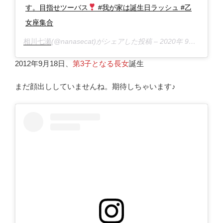
す。目指せツーバス
#我が家は誕生日ラッシュ #乙
女座集合
相川七瀬
(@nanasecat)がシェアした投稿 –
2020年 9月月9日午前3時33分PDT
2012年9月18日、
第3子となる長女
誕生
まだ顔出ししていませんね。期待しちゃいます♪