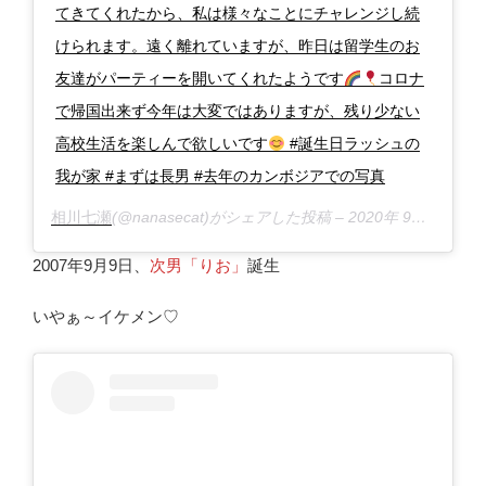
てきてくれたから、私は様々なことにチャレンジし続
けられます。遠く離れていますが、昨日は留学生のお
友達がパーティーを開いてくれたようです
コロナ
で帰国出来ず今年は大変ではありますが、残り少ない
高校生活を楽しんで欲しいです
#誕生日ラッシュの
我が家 #まずは長男 #去年のカンボジアでの写真
相川七瀬
(@nanasecat)がシェアした投稿 –
2020年 9月月5日午後5時38分PDT
2007年9月9日、
次男「りお」
誕生
いやぁ～イケメン♡