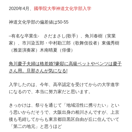
2020年4月、
國學院大學神道文化学部入学
神道文化学部の偏差値は50-55
–有名な卒業生- さだまさし(歌手）、角川春樹（実業
家）、市川染五郎・中村勘三郎（歌舞伎役者）東儀秀樹
（雅楽演奏家）木南晴夏（俳優）
角川慶子夫婦は格差婚?豪邸に高級ベットやベンツは慶子
さん用。旦那さんが気になる!
入学したのは、今年、高卒認定を受けてからの大学進学
になるので、本当に努力家だと思います。
きっかけは、祭りを通じて「地域活性に携りたい」とい
う思いからだそうで、大阪出身の相川さんですが、上京
後も毛紺してからも東京都目黒区自由が丘に住んでいて
「第二の地元」と思うほど