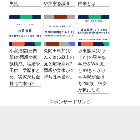
失笑
や実家を調査
由来とは
小宮浩信(三四
久間田琳加(り
坂東龍汰(りょ
郎)の両親や家
んくま)6歳上の
うた)の異色な
族構成、結婚や
兄と喧嘩別れ?
学歴をWiki風ま
子供、学歴まと
両親や実家が金
とめ!きっかけ
め。実家がお金
持ちは本当か。
や両親が金持
持ちて本当?
ち?家族、彼女
が気になる
スポンサードリンク