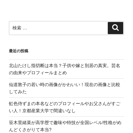
検
検
索
索:
最近の投稿
北山たけし指切断は本当？子供や嫁と別居の真実。芸名
の由来やプロフィールまとめ
仙道敦子の若い時の画像がかわいい！現在の画像と比較
してみた
虹色侍ずまの本名などのプロフィールやお父さんがすご
い人！京都産業大学で間違いなし
笹木里緒菜が高学歴で趣味や特技が全国レベル!性格がめ
んどくさがりて本当?