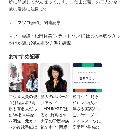
所に所属してがんばってます。まだまだ若いお二人の今
後の活躍に注目です！
▽「マツコ会議」関連記事
マツコ会議・松田裕美(クラフトバンド)社長の年収やきっ
かけが魅力的!旦那や子供も調査
おすすめ記事
コウメ太夫の現
芸人のネバーギ
松井ケムリ(令
在は経営者?両
ブアップ
和ロマン)父の
親も有名人だっ
HARUKAZE(は
年収や実家がす
た!本名や学歴
るかぜ)高校や
ごい!オーダー
を調査。元カノ
大学の学歴や病
メイドスーツに
への復縁手紙に
気て本当?両親
高学歴?芸名の