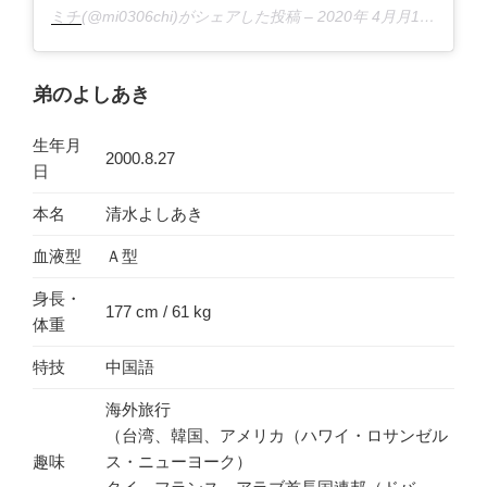
ミチ
(@mi0306chi)がシェアした投稿 –
2020年 4月月10日午前4時27分PDT
弟のよしあき
生年月
2000.8.27
日
本名
清水よしあき
血液型
Ａ型
身長・
177 cm / 61 kg
体重
特技
中国語
海外旅行
（台湾、韓国、アメリカ（ハワイ・ロサンゼル
趣味
ス・ニューヨーク）