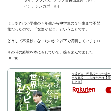
タイ、フランス、アラブ首長国連邦（ドバ
イ）、シンガポール）
よしあきは小学生の４年生から中学生の３年生まで不登
校だったので、「友達がゼロ」ということです。
どうして不登校になったのか？以下で説明しています♪↓
その時の経験を本にもしていて、娘も読んでました
(#^.^#)
友達ゼロで不登校だった僕が
ーな高校生になれたわけ【電子
しあき ]