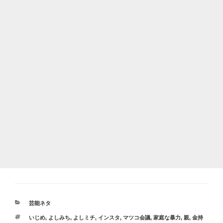
カ
芸能ネタ
テ
タ
いじめ
,
よしみち
,
よしミチ
,
インスタ
,
マツコ会議
,
家庭な暴力
,
親
,
金持
ゴ