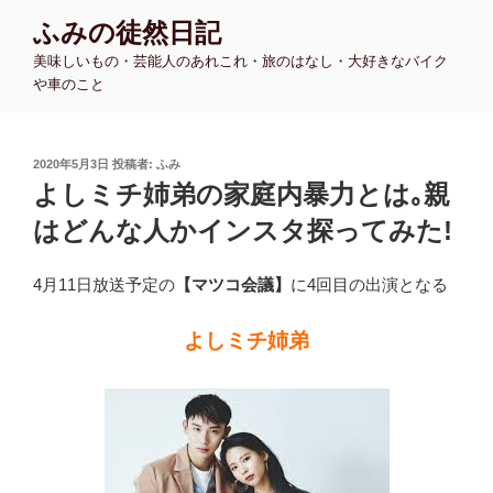
コ
ふみの徒然日記
ン
美味しいもの・芸能人のあれこれ・旅のはなし・大好きなバイク
テ
や車のこと
ン
ツ
へ
投
2020年5月3日
投稿者:
ふみ
ス
稿
よしミチ姉弟の家庭内暴力とは｡親
キ
日:
ッ
はどんな人かインスタ探ってみた!
プ
4月11日放送予定の
【マツコ会議】
に4回目の出演となる
よしミチ姉弟