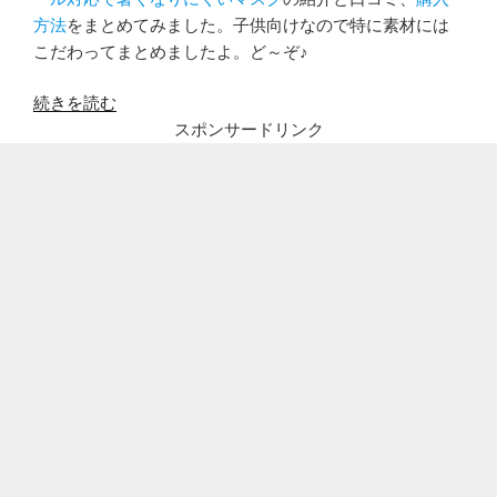
方法
をまとめてみました。子供向けなので特に素材には
こだわってまとめましたよ。ど～ぞ♪
“子
続きを読む
ど
スポンサードリンク
も
の
夏
マ
ス
ク
が
暑
い!
肌
に
優
し