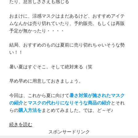
たり、息苦しささえも感じる
おまけに、涼感マスクはまだあるけど、おすすめアイテ
ムなんかは売り切れていたり、予約販売。もしくは再販
予定が無かったり・・・・
結局、おすすめのものは夏前に売り切れちゃいそうな勢
い！！
暑い夏はすぐそこ。そして絶対来る（笑
早め早めに用意しておきましょう。
今回は、これから夏に向けて
暑さ対策が施されたマスク
の紹介
と
マスクの代わりになりそうな商品の紹介
とそれ
らの
購入方法を
まとめてみました。では、ど～ぞ♪
“【最
続きを読む
新
スポンサードリンク