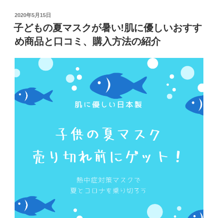
売
投
2020年5月15日
り
稿
子どもの夏マスクが暑い!肌に優しいおすす
切
日:
め商品と口コミ、購入方法の紹介
れ
続
出、
今
が
チ
ャ
ン
ス!”
の