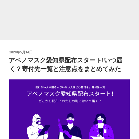
い
お
す
す
め
商
品
投
2020年5月14日
と
稿
アベノマスク愛知県配布スタート!いつ届
口
日:
く？寄付先一覧と注意点をまとめてみた
コ
ミ、
購
入
方
法
の
紹
介”
の