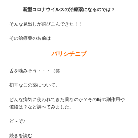
古
新型コロナウイルスの治療薬になるのでは？
屋・
岡
そんな見出しが飛びこんできた！！
崎・
豊
その治療薬の名前は
田
な
バリシチニブ
ど】”
の
舌を噛みそう・・・（笑
初耳なこの薬について、
どんな病気に使われてきた薬なのか？その時の副作用や
値段は？など調べてみました。
ど～ぞ♪
“新
続きを読む