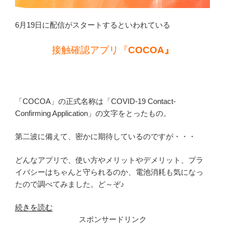
学
歴
6月19日に配信がスタートするといわれている
な
ど
接触確認アプリ『
COCOA』
も
調
査。”
の
「COCOA」の正式名称は「COVID-19 Contact-
Confirming Application」の文字をとったもの。
第二波に備えて、密かに期待しているのですが・・・
どんなアプリで、使い方やメリットやデメリット、プラ
イバシーはちゃんと守られるのか、電池消耗も気になっ
たので調べてみました。ど～ぞ♪
“コ
続きを読む
ロ
スポンサードリンク