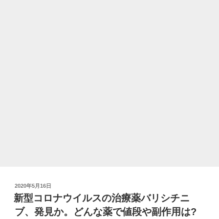
マ
ス
ク
を
寄
付
し
よ
う!
送
り
先
や
方
法、
注
投
2020年5月16日
意
稿
新型コロナウイルスの治療薬バリシチニ
点
日:
ブ、発見か。どんな薬で値段や副作用は?
【名