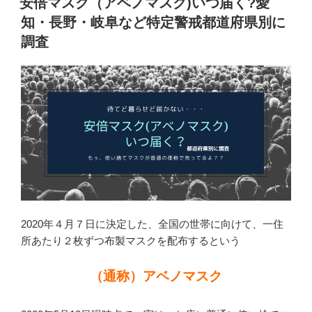
安倍マスク（アベノマスク)いつ届く?愛
点
日:
知・長野・岐阜など特定警戒都道府県別に
の
ま
調査
と
め
【新
型
コ
ロ
ナ】”
の
2020年４月７日に決定した、全国の世帯に向けて、一住
所あたり２枚ずつ布製マスクを配布するという
（通称）アベノマスク