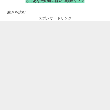
さてあなたの町にはいつ頃届く？？
“安
続きを読む
倍
スポンサードリンク
マ
ス
ク
（ア
ベ
ノ
マ
ス
ク)
い
つ
届
く?
愛
知・