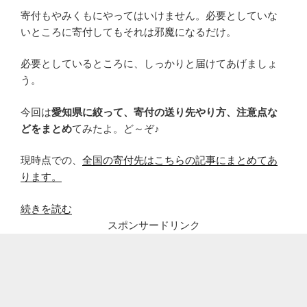
寄付もやみくもにやってはいけません。必要としていな
いところに寄付してもそれは邪魔になるだけ。
必要としているところに、しっかりと届けてあげましょ
う。
今回は
愛知県に絞って、寄付の送り先やり方、注意点な
どをまとめ
てみたよ。ど～ぞ♪
現時点での、
全国の寄付先はこちらの記事にまとめてあ
ります。
“愛
続きを読む
知
スポンサードリンク
県
ア
ベ
ノ