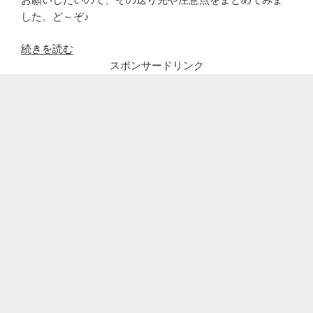
した。ど～ぞ♪
“ア
続きを読む
ベ
スポンサードリンク
ノ
マ
ス
ク
愛
知
県
配
布
ス
タ
ー
ト!
い