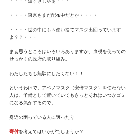
・・・・遅すぎじゃぁ・・・
も
気
・・・・東京もまだ配布中だとか・・・・
に
な
・・・・世の中にもぅ使い捨てマスク出回っています
る!”
よ？？・・・
の
まぁ思うところはいろいろありますが、血税を使っての
せっかくの政府の取り組み。
わたしたちも無駄にしたくない！！
というわけで、アベノマスク（安倍マスク）を使わない
人は、予備として置いていてもきっとそれはいつかゴミ
になる気がするので、
身近の困っている人に譲ったり
寄付
を考えてはいかがでしょうか？