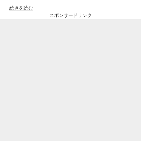
“【最
続きを読む
新
スポンサードリンク
版】
愛
知
県、
再
開
し
た
お
で
か
け
ス
ポ
ッ
ト