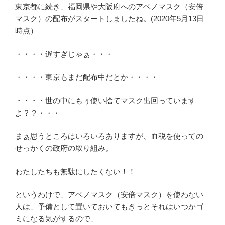
東京都に続き、福岡県や大阪府へのアベノマスク（安倍
の
マスク）の配布がスタートしましたね。(2020年5月13日
時点）
・・・・遅すぎじゃぁ・・・
・・・・東京もまだ配布中だとか・・・・
・・・・世の中にもぅ使い捨てマスク出回っています
よ？？・・・
まぁ思うところはいろいろありますが、血税を使っての
せっかくの政府の取り組み。
わたしたちも無駄にしたくない！！
というわけで、アベノマスク（安倍マスク）を使わない
人は、予備として置いておいてもきっとそれはいつかゴ
ミになる気がするので、