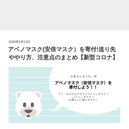
つ
届
く？
寄
付
先
投
2020年5月13日
一
稿
アベノマスク(安倍マスク）を寄付!送り先
覧
日:
ややり方、注意点のまとめ【新型コロナ】
と
注
意
点
を
ま
と
め
て
み
た”