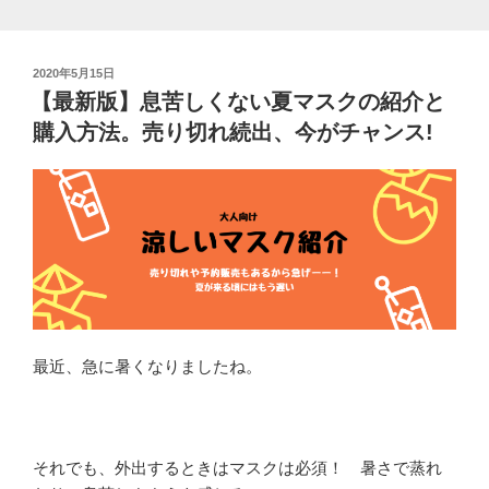
見
か。
投
2020年5月15日
ど
稿
【最新版】息苦しくない夏マスクの紹介と
ん
日:
購入方法。売り切れ続出、今がチャンス!
な
薬
で
値
段
や
副
作
用
は?”
最近、急に暑くなりましたね。
の
それでも、外出するときはマスクは必須！ 暑さで蒸れ