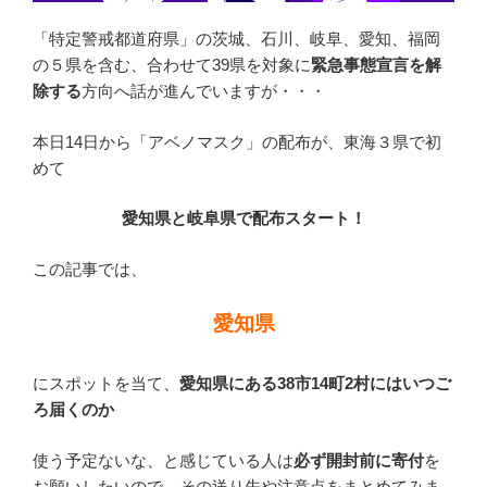
「特定警戒都道府県」の茨城、石川、岐阜、愛知、福岡
の５県を含む、合わせて39県を対象に
緊急事態宣言を解
除する
方向へ話が進んでいますが・・・
本日14日から「アベノマスク」の配布が、東海３県で初
めて
愛知県と岐阜県で配布スタート！
この記事では、
愛知県
にスポットを当て、
愛知県にある38市14町2村にはいつご
ろ届くのか
使う予定ないな、と感じている人は
必ず開封前に寄付
を
お願いしたいので、その送り先や注意点をまとめてみま