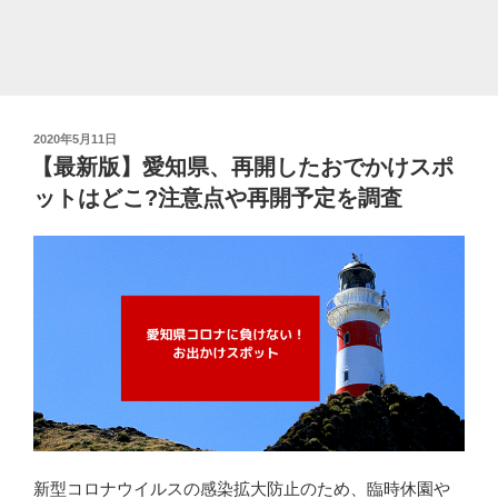
長
野・
岐
阜
な
投
2020年5月11日
ど
稿
【最新版】愛知県、再開したおでかけスポ
特
日:
ットはどこ?注意点や再開予定を調査
定
警
戒
都
道
府
県
別
に
調
査”
新型コロナウイルスの感染拡大防止のため、臨時休園や
の