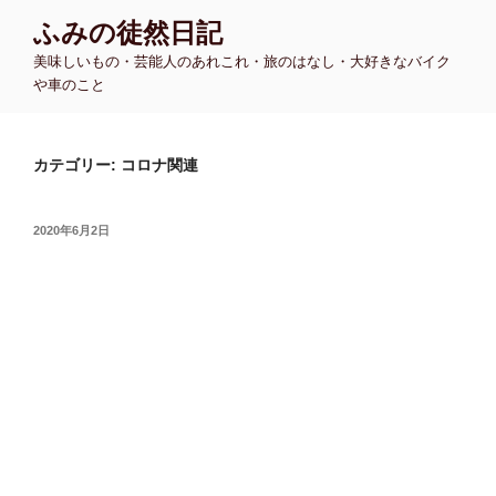
コ
ふみの徒然日記
ン
美味しいもの・芸能人のあれこれ・旅のはなし・大好きなバイク
テ
や車のこと
ン
ツ
へ
カテゴリー:
コロナ関連
ス
キ
ッ
投
2020年6月2日
プ
稿
日: