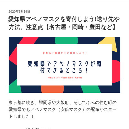
ト
投
2020年5月19日
デ
稿
愛知県アベノマスクを寄付しよう!送り先や
メ
日:
方法、注意点【名古屋・岡崎・豊田など】
リ
ッ
ト
は?
プ
ラ
イ
バ
シ
ー
や
東京都に続き、福岡県や大阪府、そしてふみの住む町の
電
愛知県でもアベノマスク（安倍マスク）の配布がスター
池
トしました！
消
耗