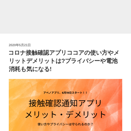
婚
し
て
る?
姉
が
投
2020年5月21日
す
稿
コロナ接触確認アプリココアの使い方やメ
ご
日:
リットデメリットは?プライバシーや電池
い!
怒
消耗も気になる!
り
っ
ぽ
い
の
は
本
当
か、