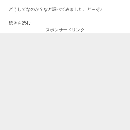
どうしてなのか？など調べてみました。ど～ぞ♪
“コ
続きを読む
ロ
スポンサードリンク
ナ
感
染・
金
崎
夢
生
(か
ね
ざ
き
む
う)
結