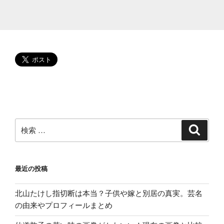
消
す
る
方
法!
缶
バ
ッ
チ
の
エ
検
検
索
ピ
索:
リ
リ”
最近の投稿
の
北山たけし指切断は本当？子供や嫁と別居の真実。芸名
の由来やプロフィールまとめ