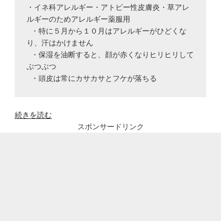
・イネ科アレルギー・アトピー性皮膚炎・草アレ
ルギーのためアレルギー薬服用

 ・特に５月から１０月はアレルギーがひどくな
り、汗はかけません

 ・保湿を油断すると、顔が赤くなりヒリヒリして
ぶつぶつ

 ・頭皮は常にカサカサとフケが落ちる
“40
続きを読む
代
スポンサードリンク
女
の
乾
燥
肌？
更
年