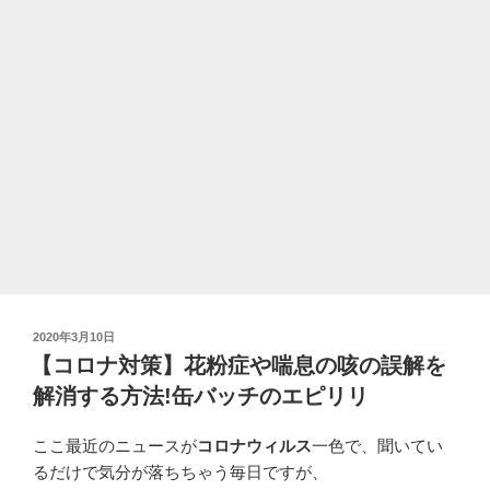
期？
赤
み
や
ヒ
リ
ヒ
リ!
生
活
や
環
境
投
2020年3月10日
を
稿
【コロナ対策】花粉症や喘息の咳の誤解を
変
日:
解消する方法!缶バッチのエピリリ
え
た
ここ最近のニュースが
コロナウィルス
一色で、聞いてい
ら
るだけで気分が落ちちゃう毎日ですが、
改