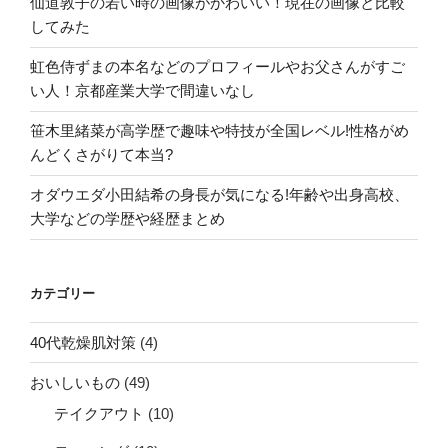
仙道敦子の若い時の画像がかわいい！現在の画像と比較
してみた
虹色侍ずまの本名などのプロフィールやお父さんがすご
い人！京都産業大学で間違いなし
笹木里緒菜が高学歴で趣味や特技が全国レベル!性格がめ
んどくさがりて本当?
オダウエダ小田結希の身長が気になる!年齢や出身高校、
大学などの学歴や経歴まとめ
カテゴリー
40代乾燥肌対策
(4)
おいしいもの
(49)
テイクアウト
(10)