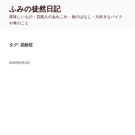
コ
ふみの徒然日記
ン
美味しいもの・芸能人のあれこれ・旅のはなし・大好きなバイク
テ
や車のこと
ン
ツ
へ
タグ:
花粉症
ス
キ
ッ
投
2020年6月4日
プ
稿
日: