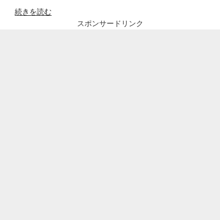
“【コ
続きを読む
ロ
スポンサードリンク
ナ
対
策】
花
粉
症
や
喘
息
の
咳
の
誤
解
を
解