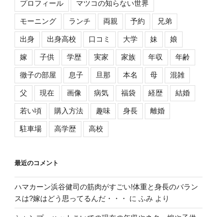
プロフィール
マツコの知らない世界
モーニング
ランチ
両親
予約
兄弟
出身
出身高校
口コミ
大学
妹
娘
嫁
子供
学歴
実家
家族
年収
年齢
徹子の部屋
息子
旦那
本名
母
混雑
父
現在
画像
病気
福袋
経歴
結婚
若い頃
購入方法
趣味
身長
離婚
駐車場
高学歴
高校
最近のコメント
ハマカーン浜谷健司の筋肉がすごい!体重と身長のバラン
スは?嫁はどう思ってるんだ・・・
に
ふみ
より