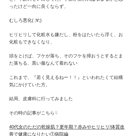
ったけど一向に良くならず、
むしろ悪化( ;∀;)
ヒリヒリして化粧水も嫌だし、粉をはたいたら浮く、お
化粧もできなくなり、
頭をとけば、フケが落ち、そのフケを掃おうとするとま
た落ちる、黒い服なんて着れない
これまで、『若く見えるねー！！』といわれたくて結構
気にかけていた方。
結局、皮膚科に行ってみました
その時の記事がこちら☟
40代女のただの乾燥肌？更年期？赤みやヒリヒリ!体質改
善で健康になりたい①病院編