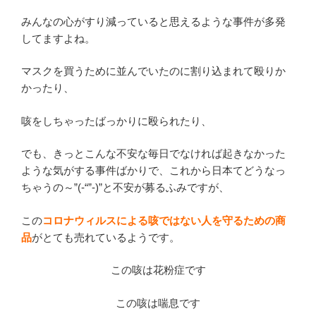
善
みんなの心がすり減っていると思えるような事件が多発
方
してますよね。
向
へ”
マスクを買うために並んでいたのに割り込まれて殴りか
の
かったり、
咳をしちゃったばっかりに殴られたり、
でも、きっとこんな不安な毎日でなければ起きなかった
ような気がする事件ばかりで、これから日本てどうなっ
ちゃうの～”(-“”-)”と不安が募るふみですが、
この
コロナウィルスによる咳ではない人を守るための商
品
がとても売れているようです。
この咳は花粉症です
この咳は喘息です