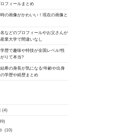
プロフィールまとめ
い時の画像がかわいい！現在の画像と
本名などのプロフィールやお父さんが
都産業大学で間違いなし
学歴で趣味や特技が全国レベル!性
がりて本当?
結希の身長が気になる!年齢や出身
どの学歴や経歴まとめ
策
(4)
49)
ト
(10)