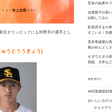
芸名の由来や
仙道敦子の若
比較してみた
虹色侍ずまの
東京オリンピックにも外野手の選手とし
すごい人！京
笹木里緒菜が高
格がめんどくさ
しゅうとううきょう)
オダウエダ小田
高校、大学な
カテゴリー
40代乾燥肌対
おいしいもの
(
テイクアウ