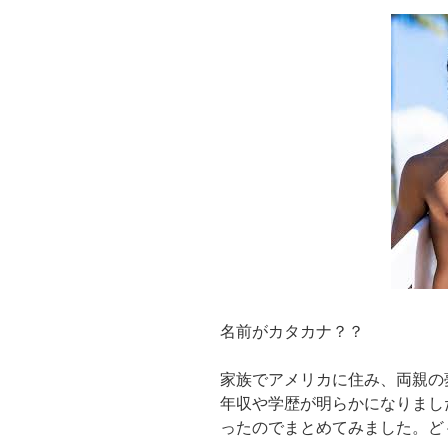
め
た
理
由｡
子
供
や
年
収
は?”
の
名前がカタカナ？？
家族でアメリカに住み、両親の
年収や学歴が明らかになりまし
ったのでまとめてみました。ど