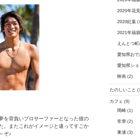
2020年花
2020紅葉
(
2021年福
えんとつ町
愛知県おで
愛知県ショ
映画
(2)
たのしいこと
(
カフェ
(9)
岡崎
(1)
夢を背負いプロサーファーとなった彼の
常滑
(2)
た。またこれがイメージと違ってすごか
東浦
(3)
～ぞ♪