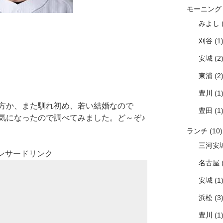
モーニング
みよし
(
刈谷
(1
安城
(2
東浦
(2
豊川
(1
方か、また馴れ初め、若い結婚なので
豊田
(1
気になったので調べてみました。ど～ぞ♪
ランチ
(10)
三河安
ンサードリンク
名古屋
(
安城
(1
浜松
(3
豊川
(1