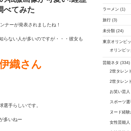
調べてみた
ラーメン
(1)
旅行
(3)
ランナーが発表されましたね！
未分類
(24)
知らない人が多いのですが・・・彼女も
東京オリンピ
オリンピッ
伊織さん
芸能ネタ
(334)
2世タレン
2世タレン
お笑い芸人
スポーツ選
球選手らしいです。
ヌード経験
が多いねー
女性芸能人