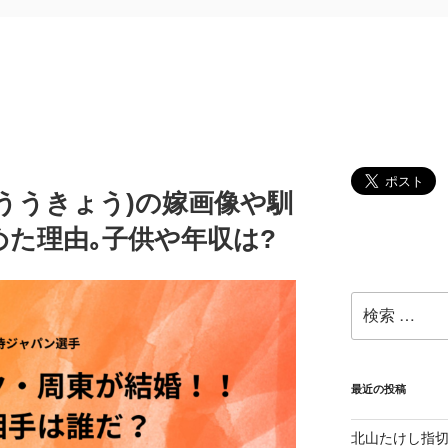
ううきょう)の嫁画像や馴
た理由｡子供や年収は?
検
索:
最近の投稿
北山たけし指