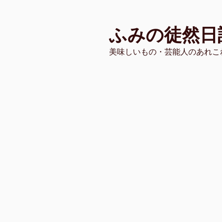
コ
ン
ふみの徒然日
テ
ン
美味しいもの・芸能人のあれこ
ツ
へ
ス
キ
ッ
プ