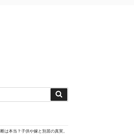
検
索
切断は本当？子供や嫁と別居の真実。