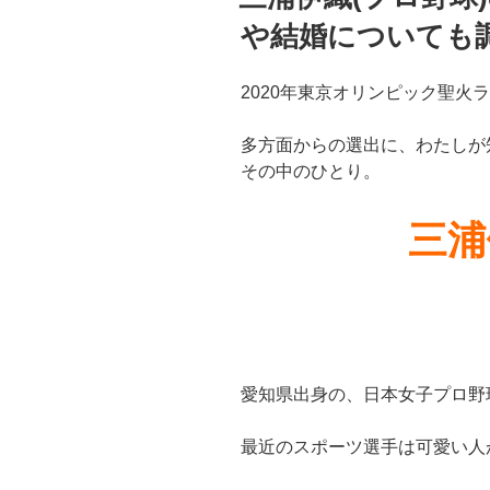
日:
が
や結婚についても
す
ご
か
2020年東京オリンピック聖火
っ
た!
多方面からの選出に、わたしが
収
その中のひとり。
入
源
三浦
を
徹
底
調
査”
の
愛知県出身の、日本女子プロ野
最近のスポーツ選手は可愛い人