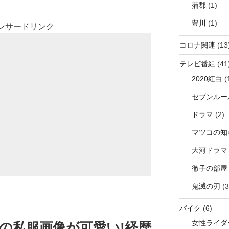
蒲郡
(1)
豊川
(1)
ンサードリンク
コロナ関連
(13
テレビ番組
(41
2020紅白
(
セブンルー
ドラマ
(2)
マツコの知
大河ドラマ
徹子の部屋
鬼滅の刃
(3
バイク
(6)
女性ライダ
)の私服画像が可愛い!経歴