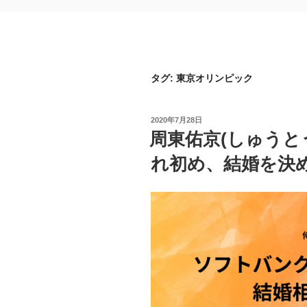
タグ:
東京オリンピック
投
2020年7月28日
稿
周東佑京(しゅうと
日:
れ初め、結婚を決め