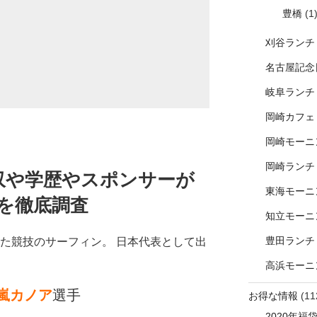
豊橋
(1
刈谷ランチ
名古屋記念
岐阜ランチ
岡崎カフェ
岡崎モーニ
岡崎ランチ
収や学歴やスポンサーが
東海モーニ
を徹底調査
知立モーニ
豊田ランチ
れた競技のサーフィン。 日本代表として出
高浜モーニ
嵐カノア
選手
お得な情報
(11
2020年福