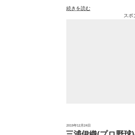
“五
続きを読む
十
スポ
嵐
カ
ノ
ア
の
年
収
や
学
歴
や
ス
ポ
ン
サ
投
2019年12月24日
稿
ー
三浦伊織(プロ野球