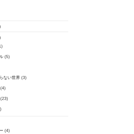
)
)
1)
ル
(5)
らない世界
(3)
(4)
(23)
)
ー
(4)