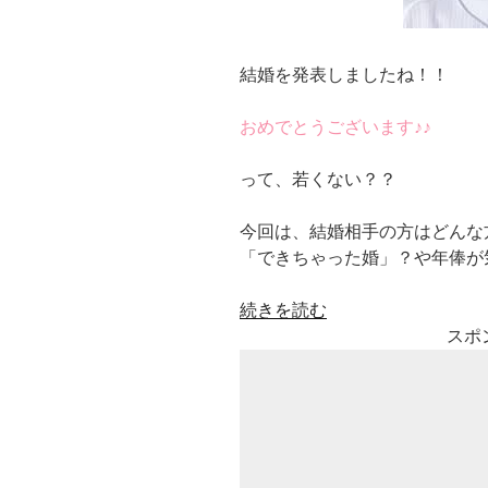
結婚を発表しましたね！！
おめでとうございます♪♪
って、若くない？？
今回は、結婚相手の方はどんな
「できちゃった婚」？や年俸が
“周
続きを読む
東
スポ
佑
京
(し
ゅ
う