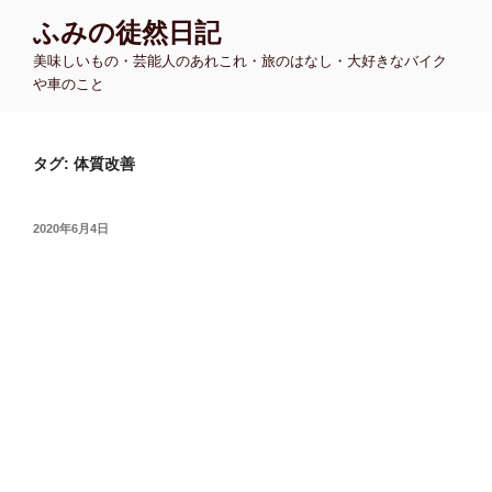
コ
ふみの徒然日記
ン
美味しいもの・芸能人のあれこれ・旅のはなし・大好きなバイク
テ
や車のこと
ン
ツ
へ
タグ:
体質改善
ス
キ
ッ
投
2020年6月4日
プ
稿
日: