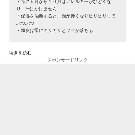
・特に５月から１０月はアレルギーがひどくな
り、汗はかけません

・保湿を油断すると、顔が赤くなりヒリヒリして
ぶつぶつ

・頭皮は常にカサカサとフケが落ちる
“40
続きを読む
代
スポンサードリンク
女
の
た
だ
の
乾
燥
肌？
更
年