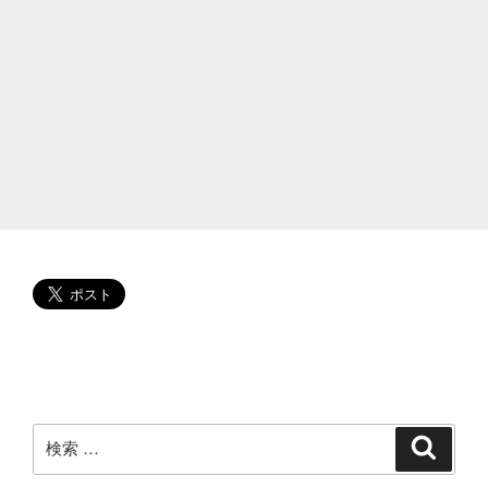
期？
赤
み
や
ヒ
リ
ヒ
リ!
体
質
改
善
で
健
康
に
な
検
検
索
り
索:
た