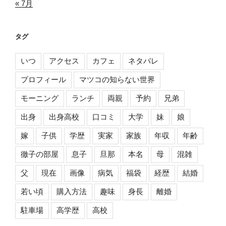
« 7月
タグ
いつ
アクセス
カフェ
ネタバレ
プロフィール
マツコの知らない世界
モーニング
ランチ
両親
予約
兄弟
出身
出身高校
口コミ
大学
妹
娘
嫁
子供
学歴
実家
家族
年収
年齢
徹子の部屋
息子
旦那
本名
母
混雑
父
現在
画像
病気
福袋
経歴
結婚
若い頃
購入方法
趣味
身長
離婚
駐車場
高学歴
高校