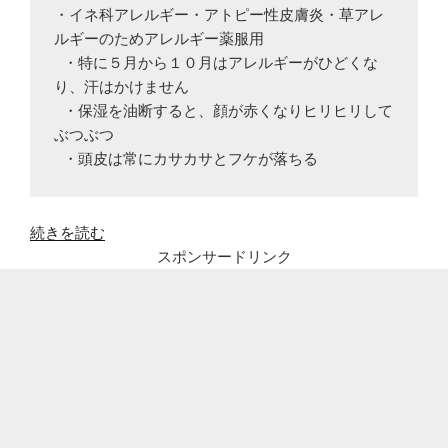
・イネ科アレルギー・アトピー性皮膚炎・草アレ
ルギーのためアレルギー薬服用

 ・特に５月から１０月はアレルギーがひどくな
り、汗はかけません

 ・保湿を油断すると、顔が赤くなりヒリヒリして
ぶつぶつ

 ・頭皮は常にカサカサとフケが落ちる
“40
続きを読む
代
スポンサードリンク
女
の
乾
燥
肌？
更
年