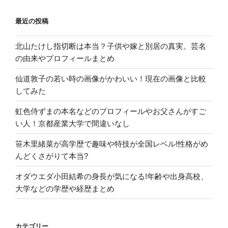
い
最近の投稿
①
病
北山たけし指切断は本当？子供や嫁と別居の真実。芸名
院
の由来やプロフィールまとめ
編”
の
仙道敦子の若い時の画像がかわいい！現在の画像と比較
してみた
虹色侍ずまの本名などのプロフィールやお父さんがすご
い人！京都産業大学で間違いなし
笹木里緒菜が高学歴で趣味や特技が全国レベル!性格がめ
んどくさがりて本当?
オダウエダ小田結希の身長が気になる!年齢や出身高校、
大学などの学歴や経歴まとめ
カテゴリー