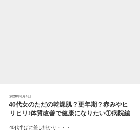
期？
赤
み
や
ヒ
リ
ヒ
リ!
生
活
や
環
境
投
2020年6月4日
を
稿
40代女のただの乾燥肌？更年期？赤みやヒ
変
日:
リヒリ!体質改善で健康になりたい①病院編
え
た
40代半ばに差し掛かり・・・
ら
改