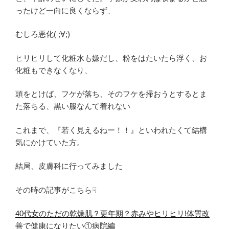
ったけど一向に良くならず、
むしろ悪化( ;∀;)
ヒリヒリして化粧水も嫌だし、粉をはたいたら浮く、お
化粧もできなくなり、
頭をとけば、フケが落ち、そのフケを掃おうとするとま
た落ちる、黒い服なんて着れない
これまで、『若く見えるねー！！』といわれたくて結構
気にかけていた方。
結局、皮膚科に行ってみました
その時の記事がこちら☟
40代女のただの乾燥肌？更年期？赤みやヒリヒリ!体質改
善で健康になりたい①病院編