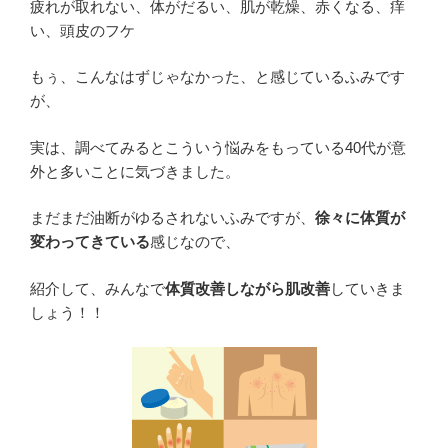
疲れが取れない、体がだるい、肌が乾燥、赤くなる、痒
善
い、頭皮のフケ
方
向
もぅ、こんなはずじゃなかった、と感じているふみです
へ”
が、
の
実は、調べてみるとこういう悩みをもっている40代が意
外と多いことに気づきました。
まだまだ油断がゆるされないふみですが、
徐々に体質が
変わってきている
感じなので、
紹介して、みんなで
体質改善しながら肌改善
していきま
しょう！！