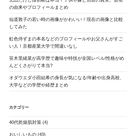
の由来やプロフィールまとめ
仙道敦子の若い時の画像がかわいい！現在の画像と比較
してみた
虹色侍ずまの本名などのプロフィールやお父さんがすご
い人！京都産業大学で間違いなし
笹木里緒菜が高学歴で趣味や特技が全国レベル!性格がめ
んどくさがりて本当?
オダウエダ小田結希の身長が気になる!年齢や出身高校、
大学などの学歴や経歴まとめ
カテゴリー
40代乾燥肌対策
(4)
おいしいもの
(49)