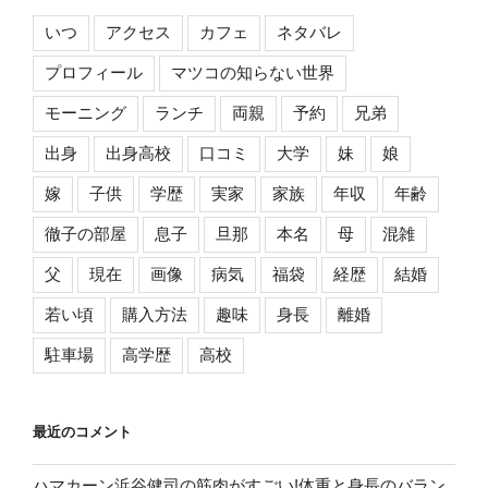
いつ
アクセス
カフェ
ネタバレ
プロフィール
マツコの知らない世界
モーニング
ランチ
両親
予約
兄弟
出身
出身高校
口コミ
大学
妹
娘
嫁
子供
学歴
実家
家族
年収
年齢
徹子の部屋
息子
旦那
本名
母
混雑
父
現在
画像
病気
福袋
経歴
結婚
若い頃
購入方法
趣味
身長
離婚
駐車場
高学歴
高校
最近のコメント
ハマカーン浜谷健司の筋肉がすごい!体重と身長のバラン