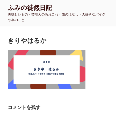
コ
ふみの徒然日記
ン
美味しいもの・芸能人のあれこれ・旅のはなし・大好きなバイク
テ
や車のこと
ン
ツ
へ
きりやはるか
ス
キ
ッ
プ
コメントを残す