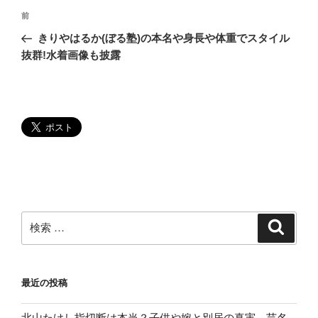
投
過
前
稿
去
きりやはるか(ぼる塾)の本名や身長や体重でスタイル
ナ
の
抜群!水着画像も披露
ビ
投
稿
ゲ
ー
シ
ョ
ン
検
検
索
索:
最近の投稿
北山たけし指切断は本当？子供や嫁と別居の真実。芸名