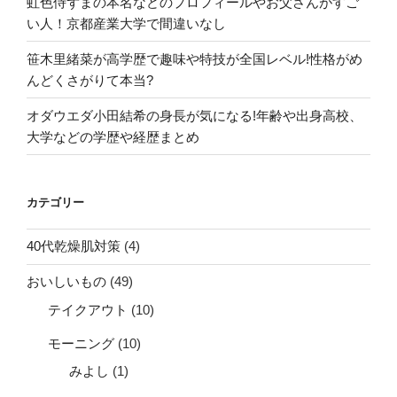
虹色侍ずまの本名などのプロフィールやお父さんがすご
い人！京都産業大学で間違いなし
笹木里緒菜が高学歴で趣味や特技が全国レベル!性格がめ
んどくさがりて本当?
オダウエダ小田結希の身長が気になる!年齢や出身高校、
大学などの学歴や経歴まとめ
カテゴリー
40代乾燥肌対策
(4)
おいしいもの
(49)
テイクアウト
(10)
モーニング
(10)
みよし
(1)