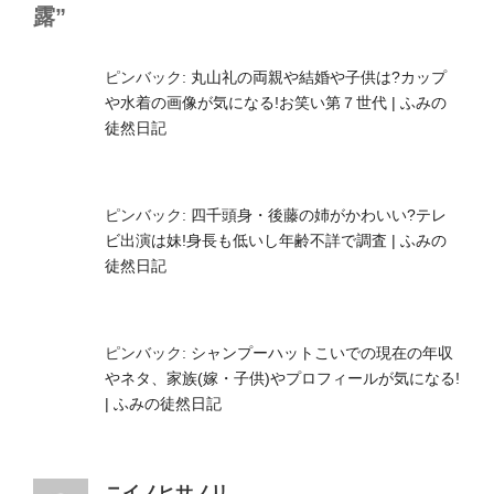
露”
ピンバック:
丸山礼の両親や結婚や子供は?カップ
や水着の画像が気になる!お笑い第７世代 | ふみの
徒然日記
ピンバック:
四千頭身・後藤の姉がかわいい?テレ
ビ出演は妹!身長も低いし年齢不詳で調査 | ふみの
徒然日記
ピンバック:
シャンプーハットこいでの現在の年収
やネタ、家族(嫁・子供)やプロフィールが気になる!
| ふみの徒然日記
ニイノヒサノリ