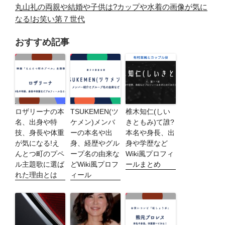
丸山礼の両親や結婚や子供は?カップや水着の画像が気に
なる!お笑い第７世代
おすすめ記事
ロザリーナの本
TSUKEMEN(ツ
椎木知仁(しい
名、出身や特
ケメン)メンバ
きともみ)て誰?
技、身長や体重
ーの本名や出
本名や身長、出
が気になる!え
身、経歴やグル
身や学歴など
んとつ町のプペ
ープ名の由来な
Wiki風プロフィ
ル主題歌に選ば
どWiki風プロフ
ールまとめ
れた理由とは
ィール