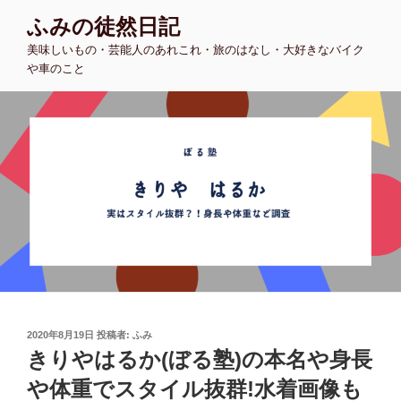
コ
ふみの徒然日記
ン
美味しいもの・芸能人のあれこれ・旅のはなし・大好きなバイク
テ
や車のこと
ン
ツ
へ
ス
キ
ッ
プ
投
2020年8月19日
投稿者:
ふみ
稿
きりやはるか(ぼる塾)の本名や身長
日:
や体重でスタイル抜群!水着画像も