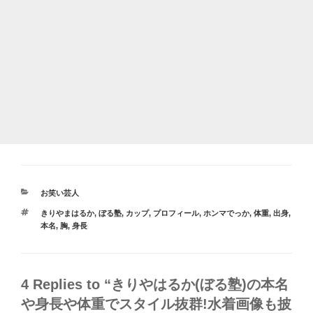
カ
お笑い芸人
テ
タ
きりやまはるか
,
ぼる塾
,
カップ
,
プロフィール
,
ホンマでっか
,
体重
,
出身
,
ゴ
グ
本名
,
胸
,
身長
リ
ー
4 Replies to “きりやはるか(ぼる塾)の本名
や身長や体重でスタイル抜群!水着画像も披