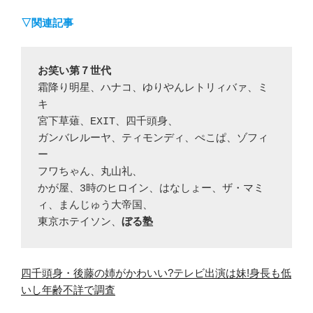
▽関連記事
お笑い第７世代
霜降り明星、ハナコ、ゆりやんレトリィバァ、ミ
キ

宮下草薙、EXIT、四千頭身、

ガンバレルーヤ、ティモンディ、ぺこぱ、ゾフィ
ー

フワちゃん、丸山礼、

かが屋、3時のヒロイン、はなしょー、ザ・マミ
ィ、まんじゅう大帝国、

東京ホテイソン、
ぼる塾
四千頭身・後藤の姉がかわいい?テレビ出演は妹!身長も低
いし年齢不詳で調査