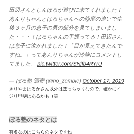
田辺さんとしんぼるが遊びに来てくれました！
あんりちゃんとはるちゃんへの態度の違いで生
後３ヶ月の息子の男の部分を見てしまいまし
た・・・！はるちゃんの手握ってる！田辺さん
は息子に泣かれました！「目が見えてきたんで
すね。」ってあんりちゃんが冷静にコメントし
てました。
pic.twitter.com/SNjfb4RYrU
— ぼる塾 酒寄 (@no_zombie)
October 17, 2019
きりやまはるかさん以外はぽっちゃりなので、確かにイ
ジり甲斐はあるかも（笑
ぼる塾のネタとは
有名なのはこちらのネタですね