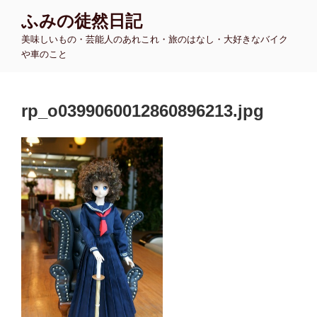
コ
ふみの徒然日記
ン
美味しいもの・芸能人のあれこれ・旅のはなし・大好きなバイク
テ
や車のこと
ン
ツ
へ
rp_o0399060012860896213.jpg
ス
キ
ッ
プ