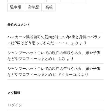
駐車場
高学歴
高校
最近のコメント
ハマカーン浜谷健司の筋肉がすごい!体重と身長のバラン
スは?嫁はどう思ってるんだ・・・
に
ふみ
より
シャンプーハットこいでの現在の年収やネタ、嫁や子供
などやプロフィールまとめ
に
ふみ
より
シャンプーハットこいでの現在の年収やネタ、嫁や子供
などやプロフィールまとめ
に
ドクターコボ
より
メタ情報
ログイン