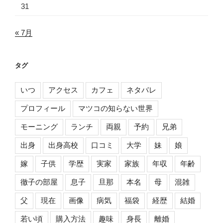
31
« 7月
タグ
いつ
アクセス
カフェ
ネタバレ
プロフィール
マツコの知らない世界
モーニング
ランチ
両親
予約
兄弟
出身
出身高校
口コミ
大学
妹
娘
嫁
子供
学歴
実家
家族
年収
年齢
徹子の部屋
息子
旦那
本名
母
混雑
父
現在
画像
病気
福袋
経歴
結婚
若い頃
購入方法
趣味
身長
離婚