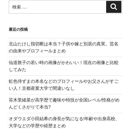
検
検
索
索:
最近の投稿
北山たけし指切断は本当？子供や嫁と別居の真実。芸名
の由来やプロフィールまとめ
仙道敦子の若い時の画像がかわいい！現在の画像と比較
してみた
虹色侍ずまの本名などのプロフィールやお父さんがすご
い人！京都産業大学で間違いなし
笹木里緒菜が高学歴で趣味や特技が全国レベル!性格がめ
んどくさがりて本当?
オダウエダ小田結希の身長が気になる!年齢や出身高校、
大学などの学歴や経歴まとめ