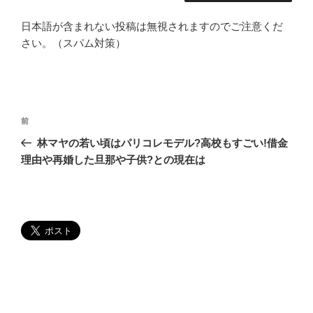
日本語が含まれない投稿は無視されますのでご注意くだ
さい。（スパム対策）
投
過
前
稿
去
林マヤの若い頃はパリコレモデル?高校もすごい!借金
ナ
の
理由や再婚した旦那や子供?との現在は
ビ
投
稿
ゲ
ー
シ
ョ
ン