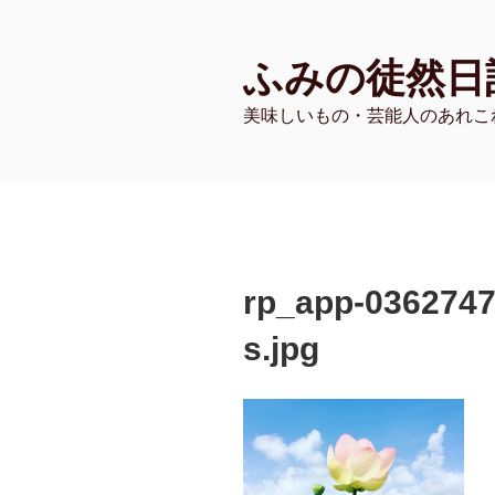
コ
ン
ふみの徒然日
テ
ン
美味しいもの・芸能人のあれこ
ツ
へ
ス
キ
ッ
プ
rp_app-036274
s.jpg