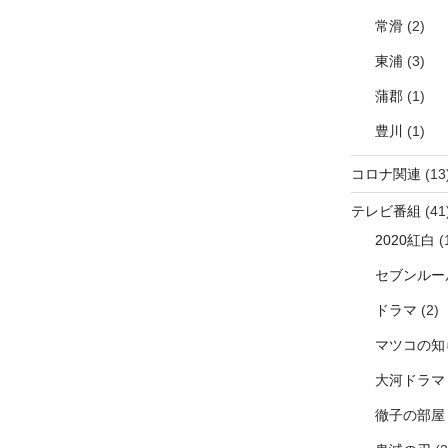
常滑
(2)
東浦
(3)
蒲郡
(1)
豊川
(1)
コロナ関連
(13
テレビ番組
(41
2020紅白
(
セブンルー
ドラマ
(2)
マツコの知
大河ドラマ
徹子の部屋