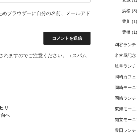
安城
(1
浜松
(3
ためブラウザーに自分の名前、メールアド
豊川
(1
豊橋
(1
刈谷ランチ
されますのでご注意ください。（スパム
名古屋記念
岐阜ランチ
岡崎カフェ
岡崎モーニ
岡崎ランチ
ヒリ
東海モーニ
方向へ
知立モーニ
豊田ランチ