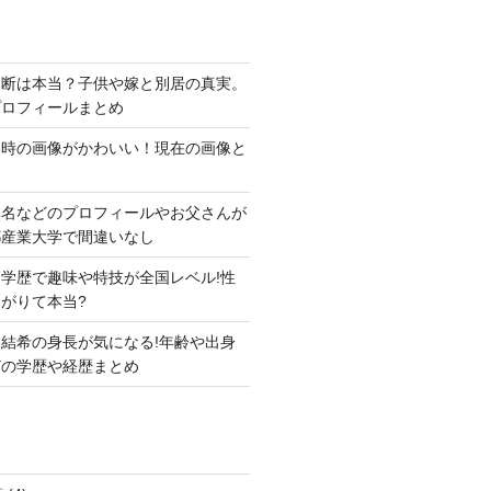
切断は本当？子供や嫁と別居の真実。
プロフィールまとめ
い時の画像がかわいい！現在の画像と
本名などのプロフィールやお父さんが
都産業大学で間違いなし
学歴で趣味や特技が全国レベル!性
がりて本当?
結希の身長が気になる!年齢や出身
どの学歴や経歴まとめ