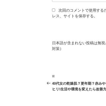
次回のコメントで使用する
レス、サイトを保存する。
日本語が含まれない投稿は無視
対策）
投
前
過
稿
去
40代女の乾燥肌？更年期？赤みや
の
ヒリ!生活や環境を変えたら改善
ナ
投
ビ
稿