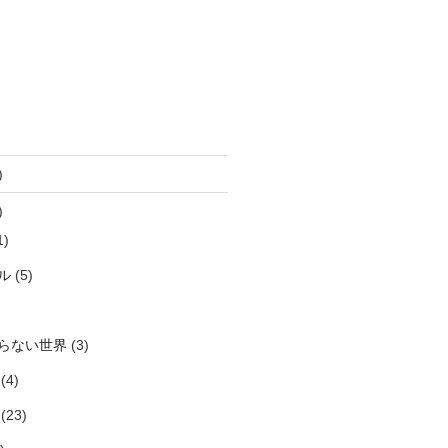
)
)
1)
ル
(5)
らない世界
(3)
(4)
(23)