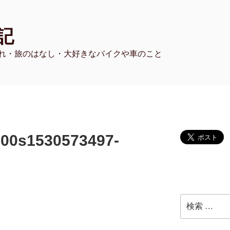
記
れ・旅のはなし・大好きなバイクや車のこと
700s1530573497-
検
索: