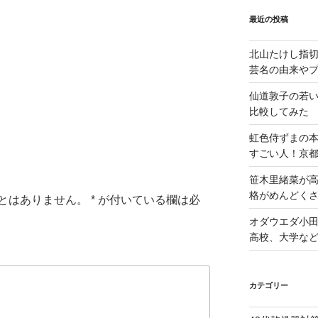
最近の投稿
北山たけし指
芸名の由来や
仙道敦子の若
比較してみた
虹色侍ずまの
すごい人！京
笹木里緒菜が高
格がめんどくさ
とはありません。
*
が付いている欄は必
オダウエダ小田
高校、大学な
カテゴリー