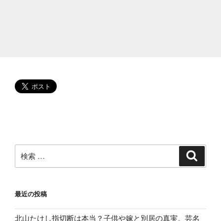
彼
氏
が
亀
梨
や
伊
野
尾?
結
婚
ま
じ
検
検
索
か
索:
な
の
最近の投稿
は
誰
北山たけし指切断は本当？子供や嫁と別居の真実。芸名
か