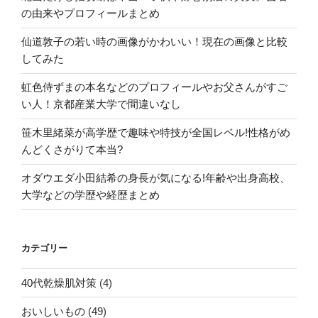
の由来やプロフィールまとめ
調
査”
仙道敦子の若い時の画像がかわいい！現在の画像と比較
の
してみた
虹色侍ずまの本名などのプロフィールやお父さんがすご
い人！京都産業大学で間違いなし
笹木里緒菜が高学歴で趣味や特技が全国レベル!性格がめ
んどくさがりて本当?
オダウエダ小田結希の身長が気になる!年齢や出身高校、
大学などの学歴や経歴まとめ
カテゴリー
40代乾燥肌対策
(4)
おいしいもの
(49)