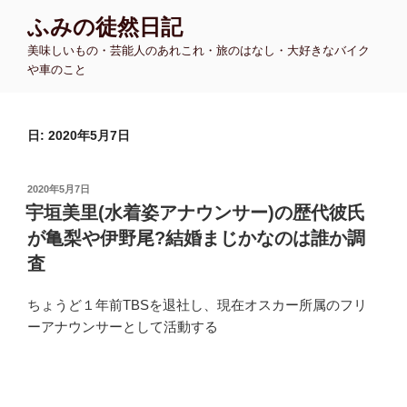
コ
ふみの徒然日記
ン
美味しいもの・芸能人のあれこれ・旅のはなし・大好きなバイク
テ
や車のこと
ン
ツ
へ
日:
2020年5月7日
ス
キ
ッ
投
2020年5月7日
プ
稿
宇垣美里(水着姿アナウンサー)の歴代彼氏
日:
が亀梨や伊野尾?結婚まじかなのは誰か調
査
ちょうど１年前TBSを退社し、現在オスカー所属のフリ
ーアナウンサーとして活動する