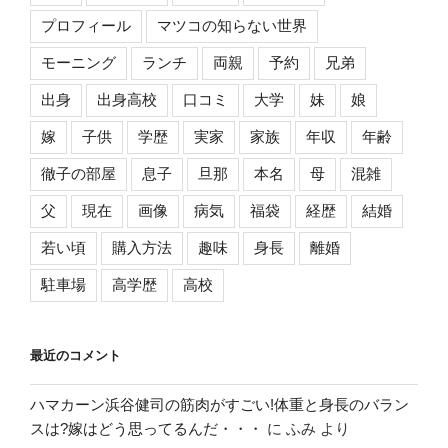
プロフィール
マツコの知らない世界
モーニング
ランチ
両親
予約
兄弟
出身
出身高校
口コミ
大学
妹
娘
嫁
子供
学歴
実家
家族
年収
年齢
徹子の部屋
息子
旦那
本名
母
混雑
父
現在
画像
病気
福袋
経歴
結婚
若い頃
購入方法
趣味
身長
離婚
駐車場
高学歴
高校
最近のコメント
ハマカーン浜谷健司の筋肉がすごい!体重と身長のバラン
スは?嫁はどう思ってるんだ・・・
に
ふみ
より