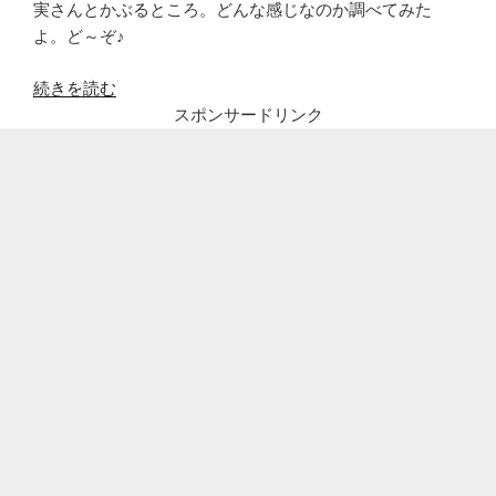
実さんとかぶるところ。どんな感じなのか調べてみた
よ。ど～ぞ♪
“宇
続きを読む
垣
スポンサードリンク
美
里
(水
着
姿
ア
ナ
ウ
ン
サ
ー)
の
歴
代