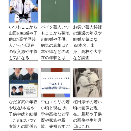
いつもここから
バイク芸人いつ
お笑い芸人錦鯉
山田の結婚や子
もここから菊地
の渡辺の年収や
供は?高学歴芸
の結婚や子供、
結婚が気にな
人だった!現在
病気の真相は?
る!本名、出
の収入源や年収
本や絵などの現
身、高校や大学
も気になる
在の年収とは
など調査
なだぎ武の年収
中山エミリの若
桜田淳子の若い
や現在!本名や
い頃と現在!大
頃の画像と現
子供や嫁と結婚
学や高校など学
在。旦那や子供
したのはいつ?
歴や家族や親
の画像や生年月
友近との関係も
族、先祖もすご
日はこれ