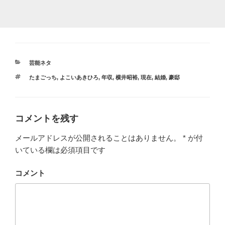
カ
芸能ネタ
テ
タ
たまごっち
,
よこいあきひろ
,
年収
,
横井昭裕
,
現在
,
結婚
,
豪邸
ゴ
グ
リ
ー
コメントを残す
メールアドレスが公開されることはありません。
*
が付
いている欄は必須項目です
コメント