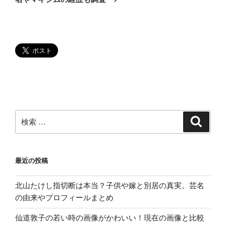
シ
稿
ョ
ン
検
検
索
索:
最近の投稿
北山たけし指切断は本当？子供や嫁と別居の真実。芸名
の由来やプロフィールまとめ
仙道敦子の若い時の画像がかわいい！現在の画像と比較