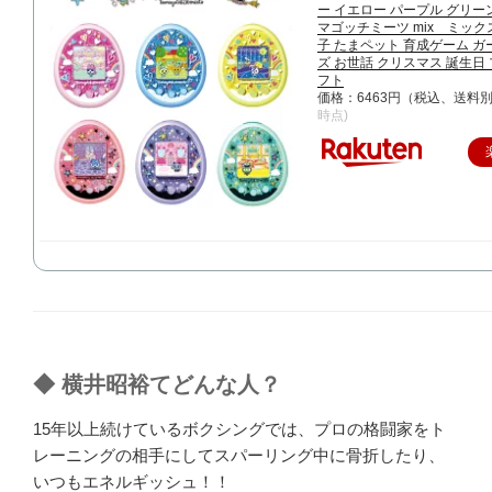
ー イエロー パープル グリー
マゴッチミーツ mix ミック
子 たまペット 育成ゲーム ガ
ズ お世話 クリスマス 誕生日
フト
価格：6463円（税込、送料別
時点)
◆ 横井昭裕てどんな人？
15年以上続けているボクシングでは、プロの格闘家をト
レーニングの相手にしてスパーリング中に骨折したり、
いつもエネルギッシュ！！