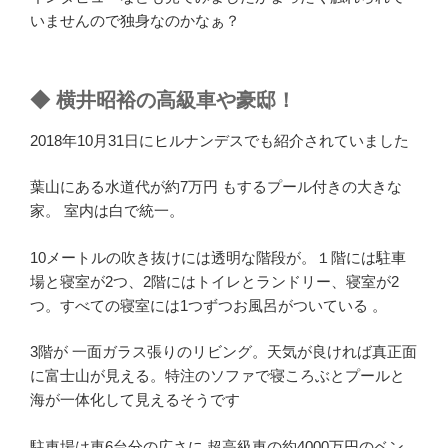
いませんので独身なのかなぁ？
◆ 横井昭裕の高級車や豪邸！
2018年10月31日にヒルナンデスでも紹介されていました
葉山にある水道代が約7万円 もするプール付きの大きな
家。 室内は白で統一。
10メートルの吹き抜けには透明な階段が。１階には駐車
場と寝室が2つ、2階にはトイレとランドリー、寝室が2
つ。すべての寝室には1つずつお風呂がついている 。
3階が 一面ガラス張りのリビング。天気が良ければ真正面
に富士山が見える。特注のソファで寝ころぶとプールと
海が一体化して見えるそうです
駐車場は車6台分の広さに 超高級車の約4000万円のベン