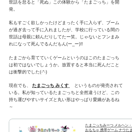
世話を怠ると「死ぬ」この体験から「たまごっち」を開
発。
私もすごく欲しかったけどまったく手に入らず、ブーム
が過ぎ去って手に入れましたが、学校に行っている間の
世話は母親に頼んだりしてたー笑。じゃないとフンまみ
れになって死んでるんだもん(ー_ー)!!
たまごから育てていくゲームというのはこのたまごっち
は初ではないでしょうか。放置すると本当に死んだこと
は衝撃的でした(-“-)
現在でも、
たまごっち みくす
というものが発売されて
いる。私が知っているたまごっちと全然違うけど、この
持ち運びやすいサイズと丸い形はやっぱり愛嬌があるね
～
たまごっちみーつ メルヘン・マ
おもちゃ 携帯ゲーム ナウたま