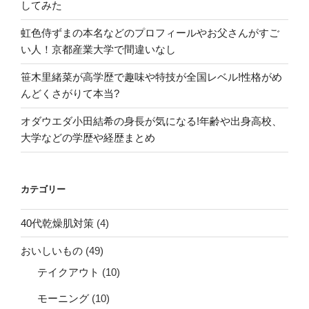
してみた
虹色侍ずまの本名などのプロフィールやお父さんがすご
い人！京都産業大学で間違いなし
笹木里緒菜が高学歴で趣味や特技が全国レベル!性格がめ
んどくさがりて本当?
オダウエダ小田結希の身長が気になる!年齢や出身高校、
大学などの学歴や経歴まとめ
カテゴリー
40代乾燥肌対策
(4)
おいしいもの
(49)
テイクアウト
(10)
モーニング
(10)