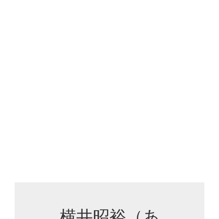
横井昭裕（あ