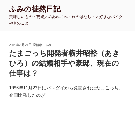
コ
ふみの徒然日記
ン
美味しいもの・芸能人のあれこれ・旅のはなし・大好きなバイク
テ
や車のこと
ン
ツ
へ
投
2019年8月27日
投稿者:
ふみ
ス
稿
たまごっち開発者横井昭裕（あき
キ
日:
ッ
ひろ）の結婚相手や豪邸、現在の
プ
仕事は？
1996年11月23日にバンダイから発売されたたまごっち。
企画開発したのが