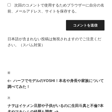
次回のコメントで使用するためブラウザーに自分の名
前、メールアドレス、サイトを保存する。
日本語が含まれない投稿は無視されますのでご注意くだ
さい。（スパム対策）
投
過
前
稿
去
ハーフでモデルのYOSHI！本名や身長や家族について
ナ
の
調べてみた！
ビ
投
稿
ゲ
次
次
の
ー
ナヲはイケメン旦那や子供がいるのに生田斗真と不倫?本
投
名やマキシムの経歴も調査