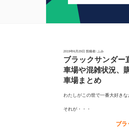
投
2019年6月29日
投稿者:
ふみ
稿
ブラックサンダー直
日:
車場や混雑状況、
車場まとめ
わたしがこの世で一番大好きな
それが・・・
ブラ