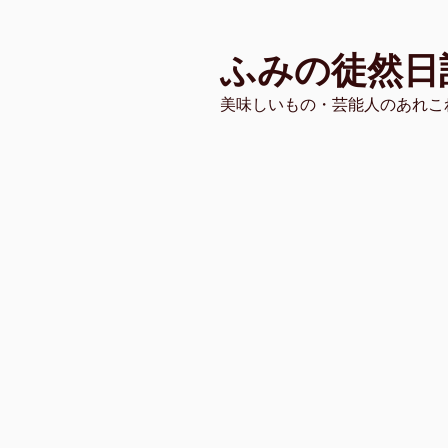
コ
ン
ふみの徒然日
テ
ン
美味しいもの・芸能人のあれこ
ツ
へ
ス
キ
ッ
プ