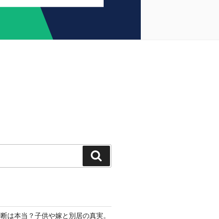
検
索
切断は本当？子供や嫁と別居の真実。