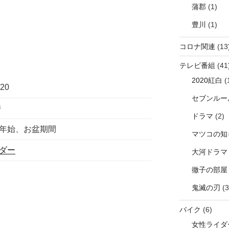
蒲郡
(1)
豊川
(1)
コロナ関連
(13
テレビ番組
(41
2020紅白
(
620
セブンルー
時
ドラマ
(2)
年始、お盆期間
マツコの知
ダー
大河ドラマ
徹子の部屋
鬼滅の刃
(3
バイク
(6)
女性ライダ