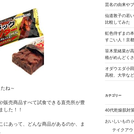
芸名の由来や
仙道敦子の若
比較してみた
虹色侍ずまの
すごい人！京
笹木里緒菜が高
格がめんどくさ
オダウエダ小田
高校、大学な
したね～
カテゴリー
や販売商品すべて試食できる直売所が豊
ました！！
40代乾燥肌対
おいしいもの
(
こにあって、どんな商品があるのか、ま
テイクアウ
。