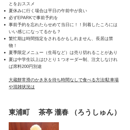
とをおススメ
夏休みに行く場合は平日の午前中が良い
必ずEPARKで事前予約を
事前予約を忘れたらせめて当日に！！到着したころには
いい感じになってるかも？
繁忙期は時間指定をされるかもしれません、長居は禁
物！
夏季限定メニュー（生苺など）は売り切れることがあり
夏は中学生以上はひとり１つオーダー制、注文しなけれ
ば席料200円別途
大蔵餅常滑のかき氷を待ち時間なしで食べる方法!駐車場
や混雑状況は
東浦町 茶亭 瀧春 （ろうしゅん）