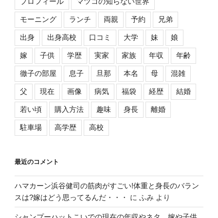
プロフィール
マツコの知らない世界
モーニング
ランチ
両親
予約
兄弟
出身
出身高校
口コミ
大学
妹
娘
嫁
子供
学歴
実家
家族
年収
年齢
徹子の部屋
息子
旦那
本名
母
混雑
父
現在
画像
病気
福袋
経歴
結婚
若い頃
購入方法
趣味
身長
離婚
駐車場
高学歴
高校
最近のコメント
ハマカーン浜谷健司の筋肉がすごい!体重と身長のバラン
スは?嫁はどう思ってるんだ・・・
に
ふみ
より
シャンプーハットこいでの現在の年収やネタ、嫁や子供