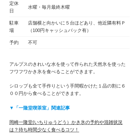
定休
水曜・毎月最終木曜
日
駐車
店舗横と向かいに５台ほどあり、他近隣有料Ｐ
場
（100円キャッシュバック有）
予約
不可
アルプスのきれいな水を使って作られた天然氷を使った
フワフワかき氷を食べることができます。
シロップも全て手作りという手間暇かけた１品の割に６
００円から食べることができます。
▼「一隆堂喫茶室」関連記事
岡崎一隆堂(いちりゅうどう）かき氷の予約や混雑状況
は？待ち時間少なく食べるコツ！