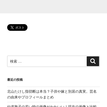
べ
る
方
法!
駐
車
場
や
混
雑
状
検
検
索
況
索:
は”
の
最近の投稿
北山たけし指切断は本当？子供や嫁と別居の真実。芸名
の由来やプロフィールまとめ
仙道敦子の若い時の画像がかわいい！現在の画像と比較