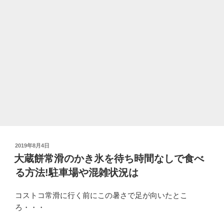
投
2019年8月4日
稿
大蔵餅常滑のかき氷を待ち時間なしで食べ
日:
る方法!駐車場や混雑状況は
コストコ常滑に行く前にこの暑さで足が向いたとこ
ろ・・・