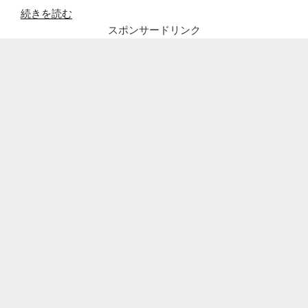
“大
続きを読む
蔵
スポンサードリンク
餅
常
滑
の
か
き
氷
を
待
ち
時
間
な
し
で
食