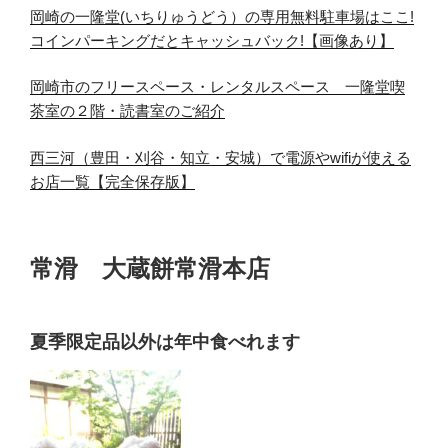
岡崎の一隆堂(いちりゅうどう）の専用無料駐車場はここ!
コインパーキングだとキャッシュバック!【画像あり】
岡崎市のフリースペース・レンタルスペース 一隆堂喫
茶室の２階・読書室のご紹介
西三河（豊田・刈谷・知立・安城）で電源やwifiが使える
お店一覧【完全保存版】
常滑 大蔵餅常滑本店
夏季限定品以外は年中食べれます