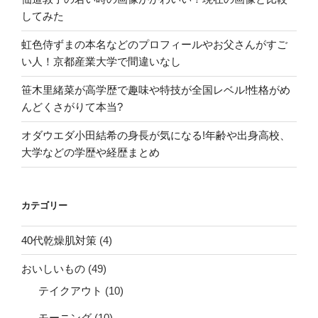
してみた
虹色侍ずまの本名などのプロフィールやお父さんがすご
い人！京都産業大学で間違いなし
笹木里緒菜が高学歴で趣味や特技が全国レベル!性格がめ
んどくさがりて本当?
オダウエダ小田結希の身長が気になる!年齢や出身高校、
大学などの学歴や経歴まとめ
カテゴリー
40代乾燥肌対策
(4)
おいしいもの
(49)
テイクアウト
(10)
モーニング
(10)