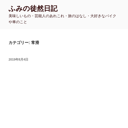
コ
ふみの徒然日記
ン
美味しいもの・芸能人のあれこれ・旅のはなし・大好きなバイク
テ
や車のこと
ン
ツ
へ
カテゴリー:
常滑
ス
キ
ッ
投
2019年8月4日
プ
稿
日: