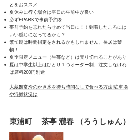
とをおススメ
夏休みに行く場合は平日の午前中が良い
必ずEPARKで事前予約を
事前予約を忘れたらせめて当日に！！到着したころには
いい感じになってるかも？
繁忙期は時間指定をされるかもしれません、長居は禁
物！
夏季限定メニュー（生苺など）は売り切れることがあり
夏は中学生以上はひとり１つオーダー制、注文しなけれ
ば席料200円別途
大蔵餅常滑のかき氷を待ち時間なしで食べる方法!駐車場
や混雑状況は
東浦町 茶亭 瀧春 （ろうしゅん）