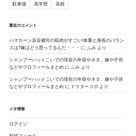
駐車場
高学歴
高校
最近のコメント
ハマカーン浜谷健司の筋肉がすごい!体重と身長のバラン
スは?嫁はどう思ってるんだ・・・
に
ふみ
より
シャンプーハットこいでの現在の年収やネタ、嫁や子供
などやプロフィールまとめ
に
ふみ
より
シャンプーハットこいでの現在の年収やネタ、嫁や子供
などやプロフィールまとめ
に
ドクターコボ
より
メタ情報
ログイン
投稿フィード