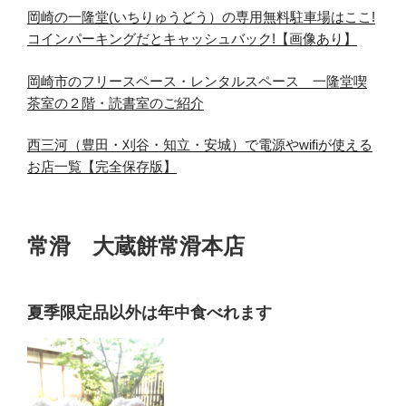
岡崎の一隆堂(いちりゅうどう）の専用無料駐車場はここ!
コインパーキングだとキャッシュバック!【画像あり】
岡崎市のフリースペース・レンタルスペース 一隆堂喫
茶室の２階・読書室のご紹介
西三河（豊田・刈谷・知立・安城）で電源やwifiが使える
お店一覧【完全保存版】
常滑 大蔵餅常滑本店
夏季限定品以外は年中食べれます