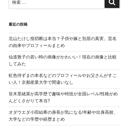
検
索
索:
最近の投稿
北山たけし指切断は本当？子供や嫁と別居の真実。芸名
の由来やプロフィールまとめ
仙道敦子の若い時の画像がかわいい！現在の画像と比較
してみた
虹色侍ずまの本名などのプロフィールやお父さんがすご
い人！京都産業大学で間違いなし
笹木里緒菜が高学歴で趣味や特技が全国レベル!性格がめ
んどくさがりて本当?
オダウエダ小田結希の身長が気になる!年齢や出身高校、
大学などの学歴や経歴まとめ