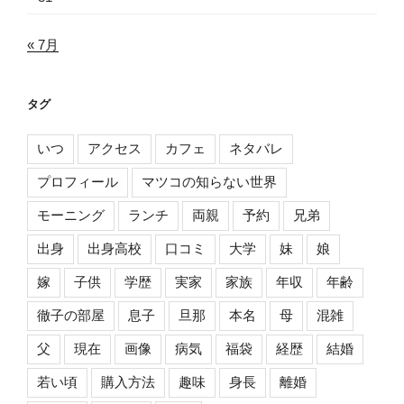
« 7月
タグ
いつ
アクセス
カフェ
ネタバレ
プロフィール
マツコの知らない世界
モーニング
ランチ
両親
予約
兄弟
出身
出身高校
口コミ
大学
妹
娘
嫁
子供
学歴
実家
家族
年収
年齢
徹子の部屋
息子
旦那
本名
母
混雑
父
現在
画像
病気
福袋
経歴
結婚
若い頃
購入方法
趣味
身長
離婚