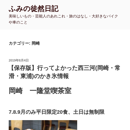
コ
ふみの徒然日記
ン
美味しいもの・芸能人のあれこれ・旅のはなし・大好きなバイク
テ
や車のこと
ン
ツ
へ
カテゴリー:
岡崎
ス
キ
ッ
投
2019年8月4日
プ
稿
【保存版】行ってよかった西三河(岡崎・常
日:
滑・東浦)のかき氷情報
岡崎 一隆堂喫茶室
7.8.9月のみ平日限定20食、土日は無制限