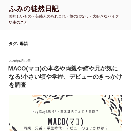
コ
ふみの徒然日記
ン
美味しいもの・芸能人のあれこれ・旅のはなし・大好きなバイク
テ
や車のこと
ン
ツ
へ
タグ:
母親
ス
キ
ッ
投
2020年6月19日
プ
稿
MACO(マコ)の本名や両親や姉や兄が気に
日:
なる!小さい頃や学歴、デビューのきっかけ
を調査