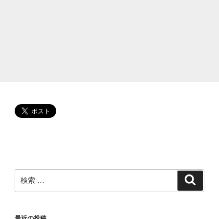
に
な
る!
小
さ
い
頃
や
学
歴、
デ
ビ
ュ
ー
の
検
検
索
き
索:
っ
か
最近の投稿