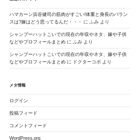
ハマカーン浜谷健司の筋肉がすごい!体重と身長のバラン
スは?嫁はどう思ってるんだ・・・
に
ふみ
より
シャンプーハットこいでの現在の年収やネタ、嫁や子供
などやプロフィールまとめ
に
ふみ
より
シャンプーハットこいでの現在の年収やネタ、嫁や子供
などやプロフィールまとめ
に
ドクターコボ
より
メタ情報
ログイン
投稿フィード
コメントフィード
WordPress.org