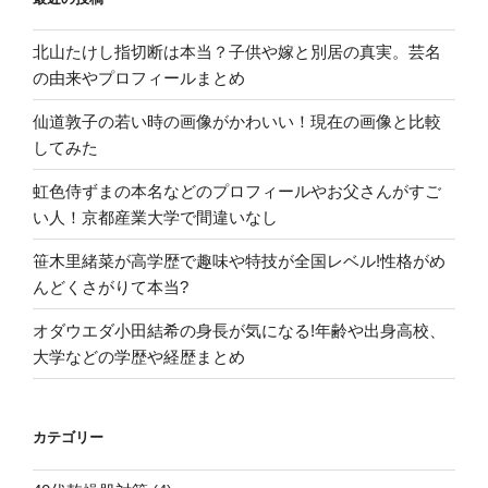
け
を
北山たけし指切断は本当？子供や嫁と別居の真実。芸名
調
の由来やプロフィールまとめ
査”
の
仙道敦子の若い時の画像がかわいい！現在の画像と比較
してみた
虹色侍ずまの本名などのプロフィールやお父さんがすご
い人！京都産業大学で間違いなし
笹木里緒菜が高学歴で趣味や特技が全国レベル!性格がめ
んどくさがりて本当?
オダウエダ小田結希の身長が気になる!年齢や出身高校、
大学などの学歴や経歴まとめ
カテゴリー