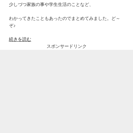
少しづつ家族の事や学生生活のことなど、
わかってきたこともあったのでまとめてみました。ど～
ぞ♪
“MACO(マ
続きを読む
コ)
スポンサードリンク
の
本
名
や
両
親
や
姉
や
兄
が
気