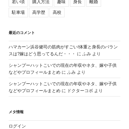
若い頃
購入方法
趣味
身長
離婚
駐車場
高学歴
高校
最近のコメント
ハマカーン浜谷健司の筋肉がすごい!体重と身長のバラン
スは?嫁はどう思ってるんだ・・・
に
ふみ
より
シャンプーハットこいでの現在の年収やネタ、嫁や子供
などやプロフィールまとめ
に
ふみ
より
シャンプーハットこいでの現在の年収やネタ、嫁や子供
などやプロフィールまとめ
に
ドクターコボ
より
メタ情報
ログイン