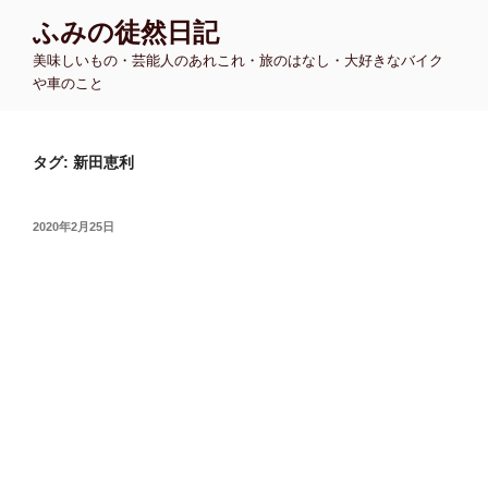
コ
ふみの徒然日記
ン
美味しいもの・芸能人のあれこれ・旅のはなし・大好きなバイク
テ
や車のこと
ン
ツ
へ
タグ:
新田恵利
ス
キ
ッ
投
2020年2月25日
プ
稿
日: