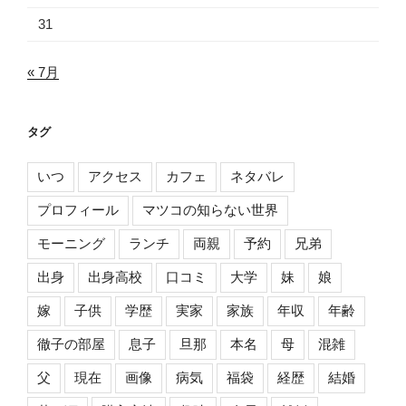
31
« 7月
タグ
いつ
アクセス
カフェ
ネタバレ
プロフィール
マツコの知らない世界
モーニング
ランチ
両親
予約
兄弟
出身
出身高校
口コミ
大学
妹
娘
嫁
子供
学歴
実家
家族
年収
年齢
徹子の部屋
息子
旦那
本名
母
混雑
父
現在
画像
病気
福袋
経歴
結婚