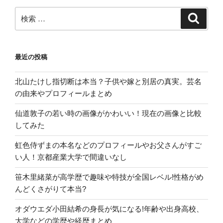
ご
い!
検
検
索
お
索:
父
さ
最近の投稿
ん
の
北山たけし指切断は本当？子供や嫁と別居の真実。芸名
遺
の由来やプロフィールまとめ
伝
子
仙道敦子の若い時の画像がかわいい！現在の画像と比較
か”
してみた
の
虹色侍ずまの本名などのプロフィールやお父さんがすご
い人！京都産業大学で間違いなし
笹木里緒菜が高学歴で趣味や特技が全国レベル!性格がめ
んどくさがりて本当?
オダウエダ小田結希の身長が気になる!年齢や出身高校、
大学などの学歴や経歴まとめ