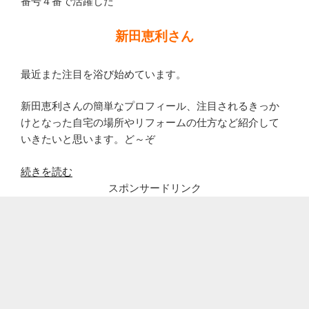
番号４番で活躍した
新田恵利さん
最近また注目を浴び始めています。
新田恵利さんの簡単なプロフィール、注目されるきっか
けとなった自宅の場所やリフォームの仕方など紹介して
いきたいと思います。ど～ぞ
“新
続きを読む
田
スポンサードリンク
恵
利
(元
お
ニ
ャ
ン