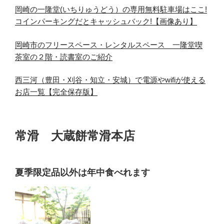
岡崎の一隆堂(いちりゅうどう）の専用無料駐車場はここ!
コインパーキングだとキャッシュバック!【画像あり】
岡崎市のフリースペース・レンタルスペース 一隆堂喫
茶室の２階・読書室のご紹介
西三河（豊田・刈谷・知立・安城）で電源やwifiが使える
お店一覧【完全保存版】
常滑 大蔵餅常滑本店
夏季限定品以外は年中食べれます