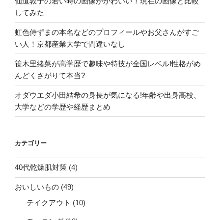
仙道敦子の若い時の画像がかわいい！現在の画像と比較
してみた
虹色侍ずまの本名などのプロフィールやお父さんがすご
い人！京都産業大学で間違いなし
笹木里緒菜が高学歴で趣味や特技が全国レベル!性格がめ
んどくさがりて本当?
オダウエダ小田結希の身長が気になる!年齢や出身高校、
大学などの学歴や経歴まとめ
カテゴリー
40代乾燥肌対策
(4)
おいしいもの
(49)
テイクアウト
(10)