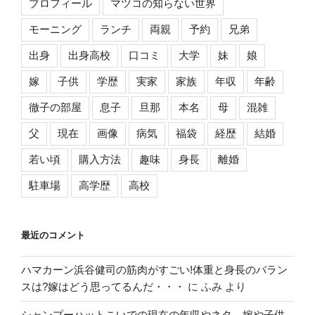
プロフィール
マツコの知らない世界
モーニング
ランチ
両親
予約
兄弟
出身
出身高校
口コミ
大学
妹
娘
嫁
子供
学歴
実家
家族
年収
年齢
徹子の部屋
息子
旦那
本名
母
混雑
父
現在
画像
病気
福袋
経歴
結婚
若い頃
購入方法
趣味
身長
離婚
駐車場
高学歴
高校
最近のコメント
ハマカーン浜谷健司の筋肉がすごい!体重と身長のバラン
スは?嫁はどう思ってるんだ・・・
に
ふみ
より
シャンプーハットこいでの現在の年収やネタ、嫁や子供