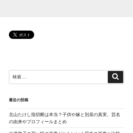
べ
る
方
法!
駐
車
場
や
混
雑
状
検
検
索
況
索:
は”
の
最近の投稿
北山たけし指切断は本当？子供や嫁と別居の真実。芸名
の由来やプロフィールまとめ