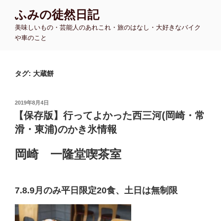
コ
ふみの徒然日記
ン
美味しいもの・芸能人のあれこれ・旅のはなし・大好きなバイク
テ
や車のこと
ン
ツ
へ
タグ:
大蔵餅
ス
キ
ッ
投
2019年8月4日
プ
稿
【保存版】行ってよかった西三河(岡崎・常
日:
滑・東浦)のかき氷情報
岡崎 一隆堂喫茶室
7.8.9月のみ平日限定20食、土日は無制限