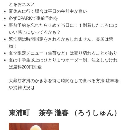
とをおススメ
夏休みに行く場合は平日の午前中が良い
必ずEPARKで事前予約を
事前予約を忘れたらせめて当日に！！到着したころには
いい感じになってるかも？
繁忙期は時間指定をされるかもしれません、長居は禁
物！
夏季限定メニュー（生苺など）は売り切れることがあり
夏は中学生以上はひとり１つオーダー制、注文しなけれ
ば席料200円別途
大蔵餅常滑のかき氷を待ち時間なしで食べる方法!駐車場
や混雑状況は
東浦町 茶亭 瀧春 （ろうしゅん）