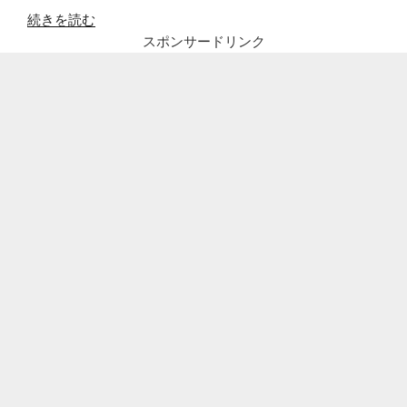
“大
続きを読む
蔵
スポンサードリンク
餅
常
滑
の
か
き
氷
を
待
ち
時
間
な
し
で
食