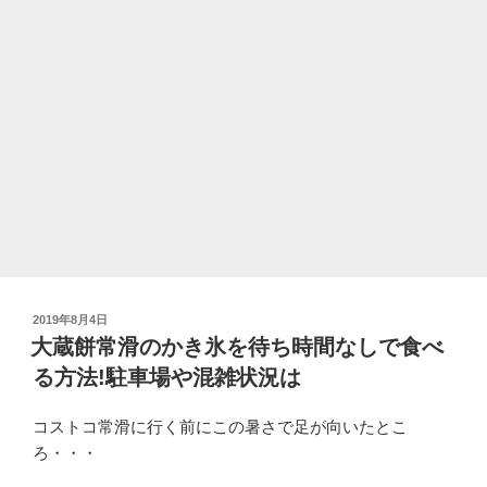
投
2019年8月4日
稿
大蔵餅常滑のかき氷を待ち時間なしで食べ
日:
る方法!駐車場や混雑状況は
コストコ常滑に行く前にこの暑さで足が向いたとこ
ろ・・・