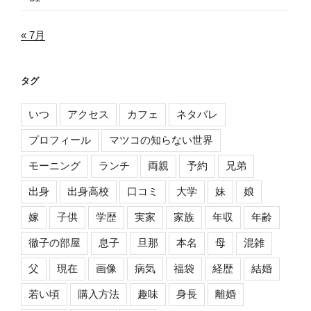
« 7月
タグ
いつ
アクセス
カフェ
ネタバレ
プロフィール
マツコの知らない世界
モーニング
ランチ
両親
予約
兄弟
出身
出身高校
口コミ
大学
妹
娘
嫁
子供
学歴
実家
家族
年収
年齢
徹子の部屋
息子
旦那
本名
母
混雑
父
現在
画像
病気
福袋
経歴
結婚
若い頃
購入方法
趣味
身長
離婚