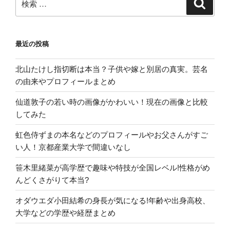
検
索
ー
索:
ニ
ン
最近の投稿
グ
法
北山たけし指切断は本当？子供や嫁と別居の真実。芸名
と
の由来やプロフィールまとめ
は”
の
仙道敦子の若い時の画像がかわいい！現在の画像と比較
してみた
虹色侍ずまの本名などのプロフィールやお父さんがすご
い人！京都産業大学で間違いなし
笹木里緒菜が高学歴で趣味や特技が全国レベル!性格がめ
んどくさがりて本当?
オダウエダ小田結希の身長が気になる!年齢や出身高校、
大学などの学歴や経歴まとめ