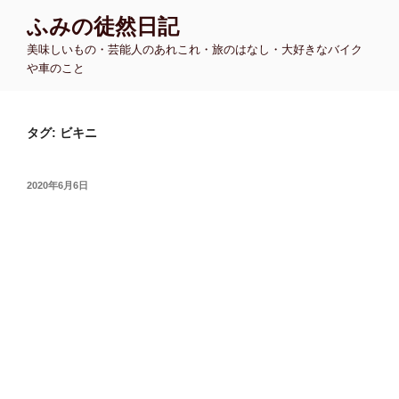
コ
ふみの徒然日記
ン
美味しいもの・芸能人のあれこれ・旅のはなし・大好きなバイク
テ
や車のこと
ン
ツ
へ
タグ:
ビキニ
ス
キ
ッ
投
2020年6月6日
プ
稿
日: