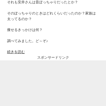
それも安井さんは昔ぽっちゃりだったとか？
そのぽっちゃりのときはどれくらいだったのか？家族は
太ってるのか？
痩せるきっかけは何？
調べてみました。ど～ぞ♪
“安
続きを読む
井
スポンサードリンク
友
梨、
昔
太
っ
て
い
た