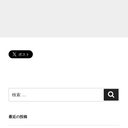
や
ヒ
リ
ヒ
リ!
体
質
改
善
で
健
康
に
な
検
検
索
り
索:
た
い
最近の投稿
①
病