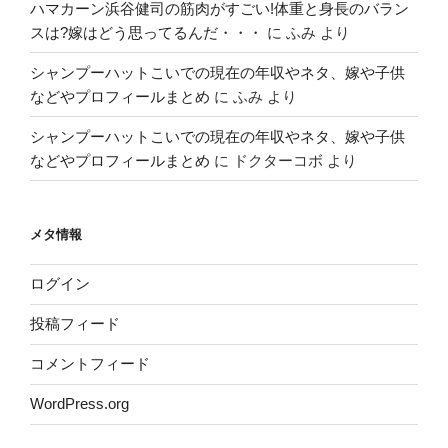
ハマカーン浜谷健司の筋肉がすごい!体重と身長のバラン
スは?嫁はどう思ってるんだ・・・
に
ふみ
より
シャンプーハットこいでの現在の年収やネタ、嫁や子供
などやプロフィールまとめ
に
ふみ
より
シャンプーハットこいでの現在の年収やネタ、嫁や子供
などやプロフィールまとめ
に
ドクターコボ
より
メタ情報
ログイン
投稿フィード
コメントフィード
WordPress.org