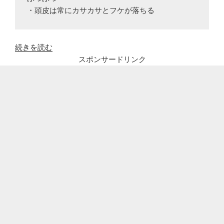
・頭皮は常にカサカサとフケが落ちる
“40
続きを読む
代
スポンサードリンク
女
の
た
だ
の
乾
燥
肌？
更
年
期？
赤
み