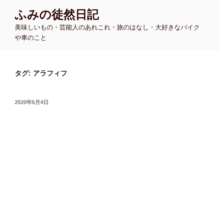
コ
ふみの徒然日記
ン
美味しいもの・芸能人のあれこれ・旅のはなし・大好きなバイク
テ
や車のこと
ン
ツ
へ
タグ:
アラフィフ
ス
キ
ッ
投
2020年6月4日
プ
稿
日: