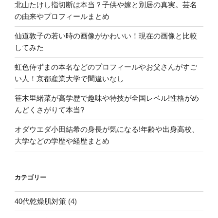
北山たけし指切断は本当？子供や嫁と別居の真実。芸名
院
の由来やプロフィールまとめ
編”
の
仙道敦子の若い時の画像がかわいい！現在の画像と比較
してみた
虹色侍ずまの本名などのプロフィールやお父さんがすご
い人！京都産業大学で間違いなし
笹木里緒菜が高学歴で趣味や特技が全国レベル!性格がめ
んどくさがりて本当?
オダウエダ小田結希の身長が気になる!年齢や出身高校、
大学などの学歴や経歴まとめ
カテゴリー
40代乾燥肌対策
(4)