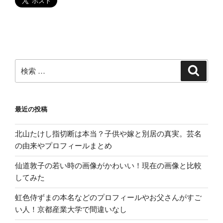
ス
タ
探
っ
て
み
検
検
索
た!”
索:
の
最近の投稿
北山たけし指切断は本当？子供や嫁と別居の真実。芸名
の由来やプロフィールまとめ
仙道敦子の若い時の画像がかわいい！現在の画像と比較
してみた
虹色侍ずまの本名などのプロフィールやお父さんがすご
い人！京都産業大学で間違いなし