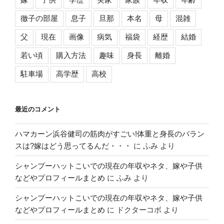
徹子の部屋
息子
旦那
本名
母
混雑
父
現在
画像
病気
福袋
経歴
結婚
若い頃
購入方法
趣味
身長
離婚
駐車場
高学歴
高校
最近のコメント
ハマカーン浜谷健司の筋肉がすごい!体重と身長のバラン
スは?嫁はどう思ってるんだ・・・
に
ふみ
より
シャンプーハットこいでの現在の年収やネタ、嫁や子供
などやプロフィールまとめ
に
ふみ
より
シャンプーハットこいでの現在の年収やネタ、嫁や子供
などやプロフィールまとめ
に
ドクターコボ
より