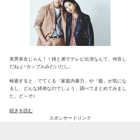
美男美女じゃん！！姉と弟でテレビ出演なんて、仲良し
だねぇ~カップルみたいだし。
検索すると、でてくる「家庭内暴力」や「親」が気にな
るし、どんな姉弟なのでしょう。調べてまとめてみまし
た。ど～ぞ♪
“よ
続きを読む
し
スポンサードリンク
ミ
チ