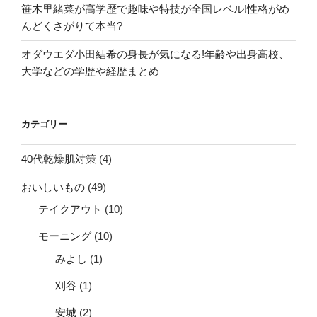
笹木里緒菜が高学歴で趣味や特技が全国レベル!性格がめ
んどくさがりて本当?
オダウエダ小田結希の身長が気になる!年齢や出身高校、
大学などの学歴や経歴まとめ
カテゴリー
40代乾燥肌対策
(4)
おいしいもの
(49)
テイクアウト
(10)
モーニング
(10)
みよし
(1)
刈谷
(1)
安城
(2)