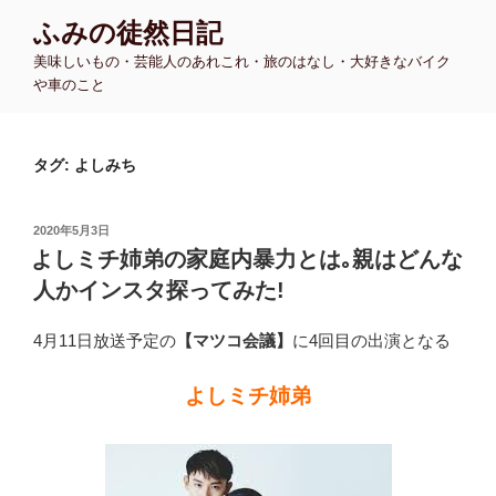
コ
ふみの徒然日記
ン
美味しいもの・芸能人のあれこれ・旅のはなし・大好きなバイク
テ
や車のこと
ン
ツ
へ
タグ:
よしみち
ス
キ
ッ
投
2020年5月3日
プ
稿
よしミチ姉弟の家庭内暴力とは｡親はどんな
日:
人かインスタ探ってみた!
4月11日放送予定の
【マツコ会議】
に4回目の出演となる
よしミチ姉弟