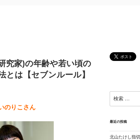
研究家)の年齢や若い頃の
方法とは【セブンルール】
検
索:
いのりこさん
最近の投稿
北山たけし指