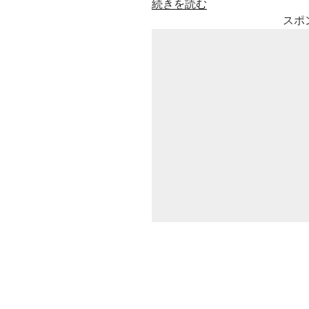
“し
続きを読む
ら
スポ
い
の
り
こ
(料
理
研
究
家)
の
年
齢
や
若
い
頃
の