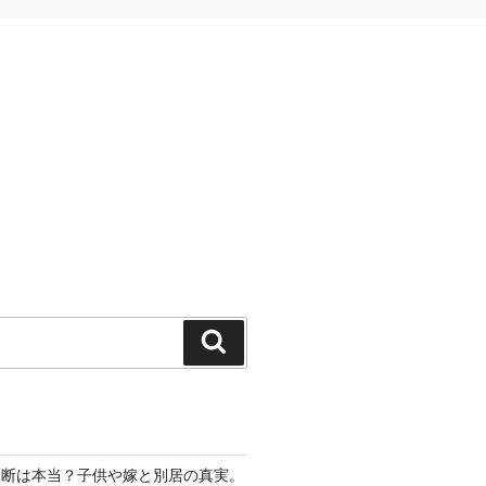
検
索
切断は本当？子供や嫁と別居の真実。