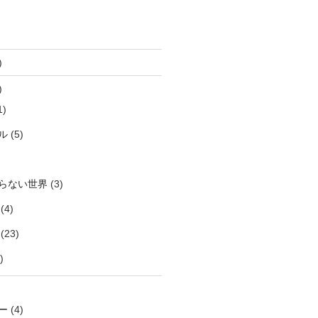
)
)
1)
ル
(5)
らない世界
(3)
(4)
(23)
)
ー
(4)