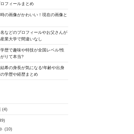
プロフィールまとめ
い時の画像がかわいい！現在の画像と
本名などのプロフィールやお父さんが
都産業大学で間違いなし
学歴で趣味や特技が全国レベル!性
がりて本当?
結希の身長が気になる!年齢や出身
どの学歴や経歴まとめ
策
(4)
49)
ト
(10)