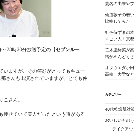
芸名の由来や
仙道敦子の若
比較してみた
虹色侍ずまの
すごい人！京
0分～23時30分放送予定の
【セブンルー
笹木里緒菜が高
格がめんどくさ
オダウエダ小田
ていますが、その笑顔がとってもキュー
高校、大学な
旦那さんも出演されていますが、とても仲
カテゴリー
りこさん。
40代乾燥肌対
も痩せていて美人だったという噂がある
おいしいもの
(
テイクアウ