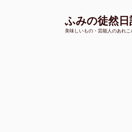
コ
ン
ふみの徒然日
テ
ン
美味しいもの・芸能人のあれこ
ツ
へ
ス
キ
ッ
プ