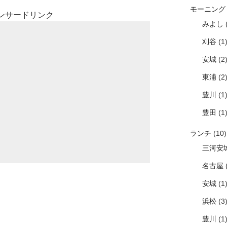
モーニング
ンサードリンク
みよし
(
刈谷
(1
安城
(2
東浦
(2
豊川
(1
豊田
(1
ランチ
(10)
三河安
名古屋
(
安城
(1
浜松
(3
豊川
(1