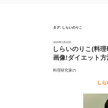
タグ:
しらいのりこ
投
2020年1月22日
稿
しらいのりこ(料理
日:
画像!ダイエット
料理研究家の
しら