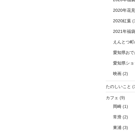
2020年花
2020紅葉
(
2021年福
えんとつ町
愛知県おで
愛知県ショ
映画
(2)
たのしいこと
(
カフェ
(9)
岡崎
(1)
常滑
(2)
東浦
(3)