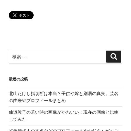
プ
マ
ー
ク
普
及
活
動
検
検
索
を
索:
す
る
最近の投稿
彼
女
北山たけし指切断は本当？子供や嫁と別居の真実。芸名
の
の由来やプロフィールまとめ
想
い。”
仙道敦子の若い時の画像がかわいい！現在の画像と比較
の
してみた
虹色侍ずまの本名などのプロフィールやお父さんがすご