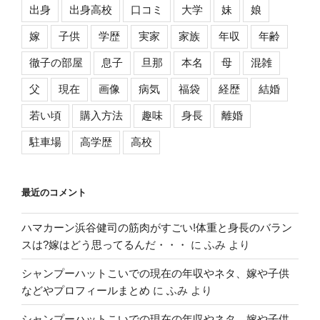
出身
出身高校
口コミ
大学
妹
娘
嫁
子供
学歴
実家
家族
年収
年齢
徹子の部屋
息子
旦那
本名
母
混雑
父
現在
画像
病気
福袋
経歴
結婚
若い頃
購入方法
趣味
身長
離婚
駐車場
高学歴
高校
最近のコメント
ハマカーン浜谷健司の筋肉がすごい!体重と身長のバラン
スは?嫁はどう思ってるんだ・・・
に
ふみ
より
シャンプーハットこいでの現在の年収やネタ、嫁や子供
などやプロフィールまとめ
に
ふみ
より
シャンプーハットこいでの現在の年収やネタ、嫁や子供