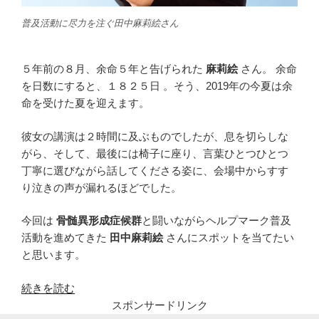
普及活動に尽力を注ぐ田中麻莉絵さん
５年前の８月、余命５年と告げられた
麻莉絵
さん。 余命
を日数にすると、１８２５日 。そう、2019年の今夏は余
命を受けた夏を迎えます。
彼女の講演は２時間に及ぶものでしたが、息を切らしな
がら、そして、最後には椅子に座り、言葉ひとつひとつ
丁寧に選びながら話してくださる姿に、会場中からすす
り泣きの声が漏れるほどでした。
今回は
骨髄異形成症候群
と闘いながらヘルプマーク普及
活動を進めてきた
田中麻莉絵
さんにスポットを当てたい
と思います。
“田
続きを読む
中
スポンサードリンク