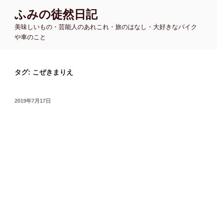
コ
ふみの徒然日記
ン
美味しいもの・芸能人のあれこれ・旅のはなし・大好きなバイク
テ
や車のこと
ン
ツ
へ
タグ:
こぜきまりえ
ス
キ
ッ
投
2019年7月17日
プ
稿
日: