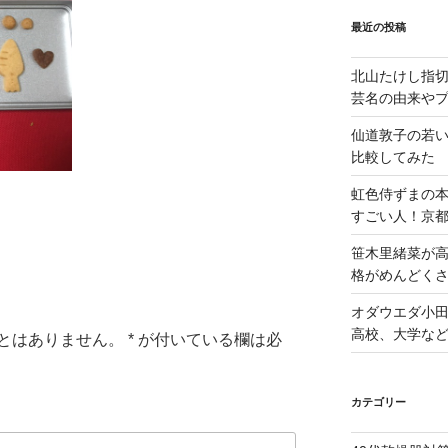
最近の投稿
北山たけし指
芸名の由来や
仙道敦子の若
比較してみた
虹色侍ずまの
すごい人！京
笹木里緒菜が高
格がめんどくさ
オダウエダ小田
高校、大学な
とはありません。
*
が付いている欄は必
カテゴリー