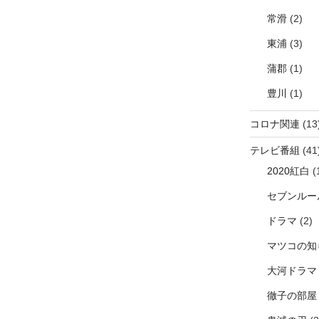
常滑
(2)
東浦
(3)
蒲郡
(1)
豊川
(1)
コロナ関連
(13
テレビ番組
(41
2020紅白
(
セブンルー
ドラマ
(2)
マツコの知
大河ドラマ
徹子の部屋