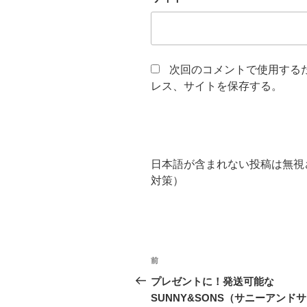
次回のコメントで使用する
レス、サイトを保存する。
日本語が含まれない投稿は無視
対策）
投
前
過
稿
去
プレゼントに！発送可能な
の
SUNNY&SONS（サニーアンド
ナ