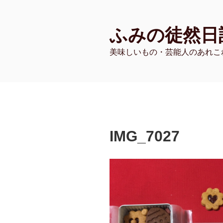
コ
ン
ふみの徒然日
テ
ン
美味しいもの・芸能人のあれこ
ツ
へ
ス
キ
ッ
プ
IMG_7027