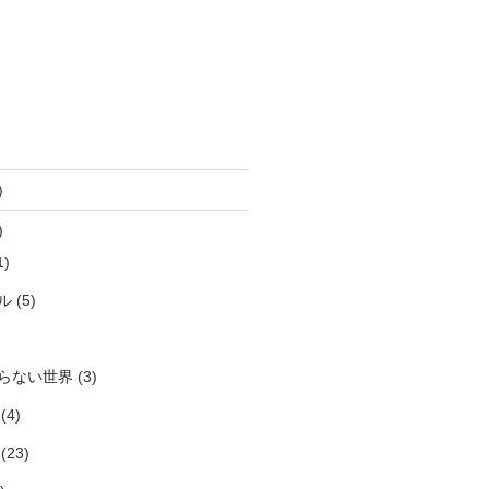
)
)
1)
ル
(5)
らない世界
(3)
(4)
(23)