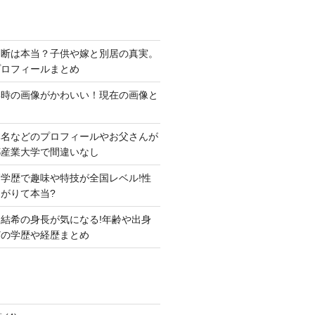
切断は本当？子供や嫁と別居の真実。
プロフィールまとめ
い時の画像がかわいい！現在の画像と
本名などのプロフィールやお父さんが
都産業大学で間違いなし
学歴で趣味や特技が全国レベル!性
がりて本当?
結希の身長が気になる!年齢や出身
どの学歴や経歴まとめ