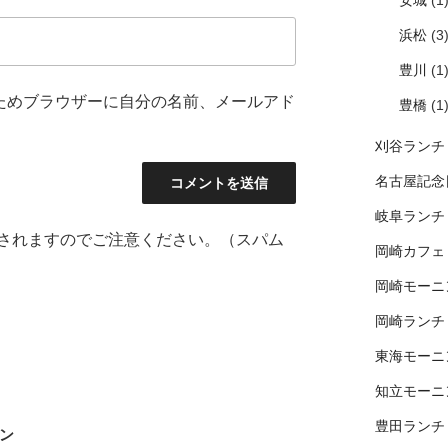
安城
(1
浜松
(3
豊川
(1
ためブラウザーに自分の名前、メールアド
豊橋
(1
刈谷ランチ
名古屋記念
岐阜ランチ
されますのでご注意ください。（スパム
岡崎カフェ
岡崎モーニ
岡崎ランチ
東海モーニ
知立モーニ
豊田ランチ
サン