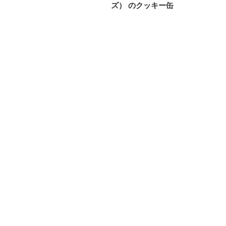
投
ズ） のクッキー缶
ビ
稿
ゲ
ー
シ
ョ
ン