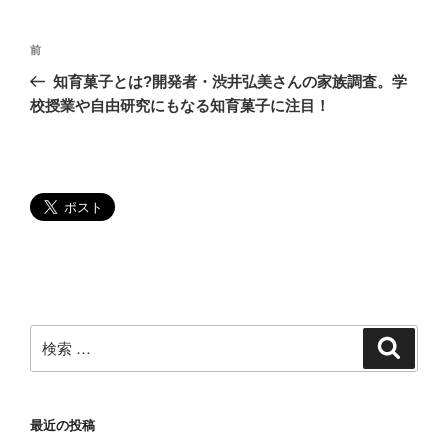
投
過
前
稿
去
知育菓子とは?開発者・渋井弘美さんの家族調査。学
ナ
の
校授業や自由研究にもなる知育菓子に注目！
ビ
投
稿
ゲ
ー
シ
ョ
ン
検
検
索
索:
最近の投稿