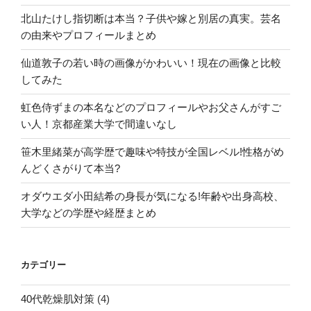
北山たけし指切断は本当？子供や嫁と別居の真実。芸名
の由来やプロフィールまとめ
仙道敦子の若い時の画像がかわいい！現在の画像と比較
してみた
虹色侍ずまの本名などのプロフィールやお父さんがすご
い人！京都産業大学で間違いなし
笹木里緒菜が高学歴で趣味や特技が全国レベル!性格がめ
んどくさがりて本当?
オダウエダ小田結希の身長が気になる!年齢や出身高校、
大学などの学歴や経歴まとめ
カテゴリー
40代乾燥肌対策
(4)