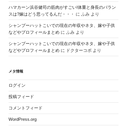
ハマカーン浜谷健司の筋肉がすごい!体重と身長のバラン
スは?嫁はどう思ってるんだ・・・
に
ふみ
より
シャンプーハットこいでの現在の年収やネタ、嫁や子供
などやプロフィールまとめ
に
ふみ
より
シャンプーハットこいでの現在の年収やネタ、嫁や子供
などやプロフィールまとめ
に
ドクターコボ
より
メタ情報
ログイン
投稿フィード
コメントフィード
WordPress.org