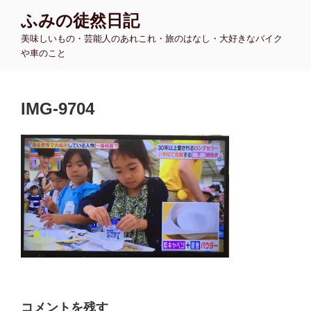
コ
ふみの徒然日記
ン
美味しいもの・芸能人のあれこれ・旅のはなし・大好きなバイク
テ
や車のこと
ン
ツ
へ
IMG-9704
ス
キ
ッ
プ
コメントを残す