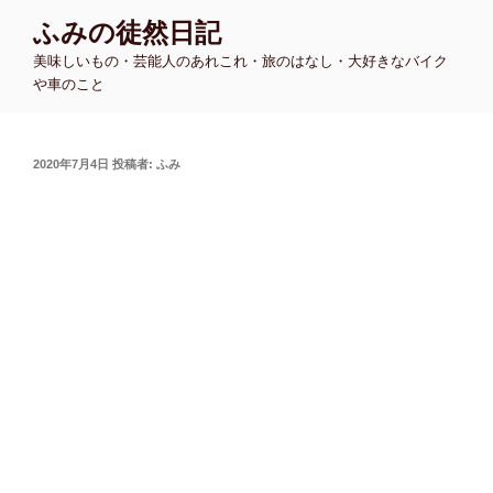
コ
ふみの徒然日記
ン
美味しいもの・芸能人のあれこれ・旅のはなし・大好きなバイク
テ
や車のこと
ン
ツ
へ
投
2020年7月4日
投稿者:
ふみ
ス
稿
キ
日:
ッ
プ