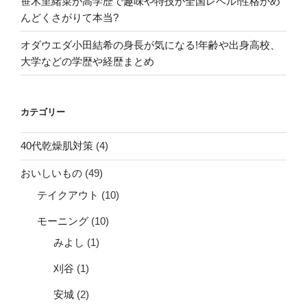
笹木里緒菜が高学歴で趣味や特技が全国レベル!性格がめ
んどくさがりて本当?
オダウエダ小田結希の身長が気になる!年齢や出身高校、
大学などの学歴や経歴まとめ
カテゴリー
40代乾燥肌対策
(4)
おいしいもの
(49)
テイクアウト
(10)
モーニング
(10)
みよし
(1)
刈谷
(1)
安城
(2)