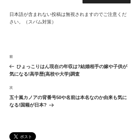
日本語が含まれない投稿は無視されますのでご注意くだ
さい。（スパム対策）
投
過
前
稿
去
ひょっこりはん現在の年収は?結婚相手の嫁や子供が
ナ
の
気になる!高学歴(高校や大学)調査
ビ
投
稿
ゲ
次
次
の
ー
五十嵐カノアの背番号50や名前は本名なのか由来も気に
投
なる!国籍が日本?
シ
稿
ョ
ン