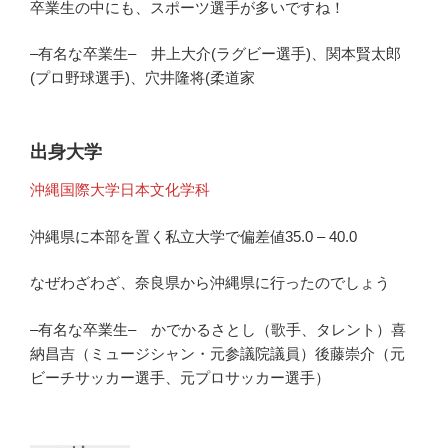
卒業生の中にも、スポーツ選手が多いですね！
–有名な卒業生– 井上大介(ラグビー選手)、関本賢太郎
(プロ野球選手)、穴井隆将(柔道家
出身大学
沖縄国際大学日本文化学科
沖縄県に本部を置く私立大学で偏差値35.0 – 40.0
なぜわざわざ、奈良県から沖縄県に行ったのでしょう
–有名な卒業生– かでかるさとし（歌手、タレント）喜
納昌吉（ミュージシャン・元参議院議員）後藤崇介（元
ビーチサッカー選手、元プロサッカー選手）