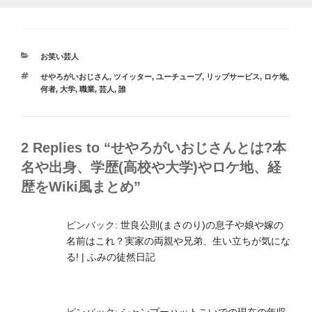
カ
お笑い芸人
テ
タ
せやろがいおじさん
,
ツイッター
,
ユーチューブ
,
リップサービス
,
ロケ地
,
ゴ
グ
何者
,
大学
,
職業
,
芸人
,
誰
リ
ー
2 Replies to “せやろがいおじさんとは?本
名や出身、学歴(高校や大学)やロケ地、経
歴をWiki風まとめ”
ピンバック:
世良公則(まさのり)の息子や娘や嫁の
名前はこれ？実家の両親や兄弟、生い立ちが気にな
る! | ふみの徒然日記
ピンバック:
シャンプーハットこいでの現在の年収