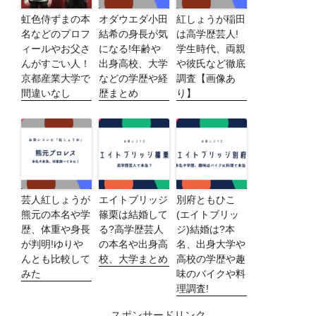
虹色侍ずまの本
オダウエダ小田
紅しょうが稲田
名などのプロフ
結希の身長が気
は高学歴芸人!
ィールやお父さ
になる!年齢や
学生時代、両親
んがすごい人！
出身高校、大学
や彼氏など徹底
京都産業大学で
などの学歴や経
調査【画像あ
間違いなし
歴まとめ
り】
芸人紅しょうが
エイトブリッジ
別府ともひこ
熊元の本名や学
篠栗は結婚して
(エイトブリッ
歴、体重や身長
る?高学歴芸人
ジ)結婚は?本
が判明!ゆりや
の本名や出身高
名、出身大学や
んとも比較して
校、大学まとめ
高校の学歴や趣
みた
味のバイクや料
理調査!
スポンサードリンク