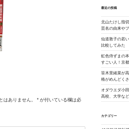
最近の投稿
北山たけし指
芸名の由来や
仙道敦子の若
比較してみた
虹色侍ずまの
すごい人！京
笹木里緒菜が高
格がめんどくさ
オダウエダ小田
高校、大学な
とはありません。
*
が付いている欄は必
カテゴリー