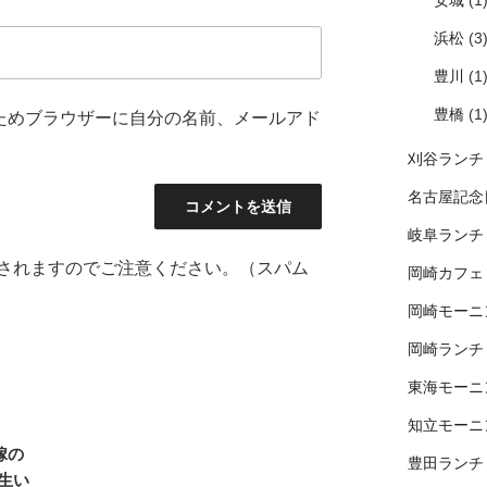
安城
(1
浜松
(3
豊川
(1
豊橋
(1
ためブラウザーに自分の名前、メールアド
刈谷ランチ
名古屋記念
岐阜ランチ
されますのでご注意ください。（スパム
岡崎カフェ
岡崎モーニ
岡崎ランチ
東海モーニ
知立モーニ
嫁の
豊田ランチ
生い