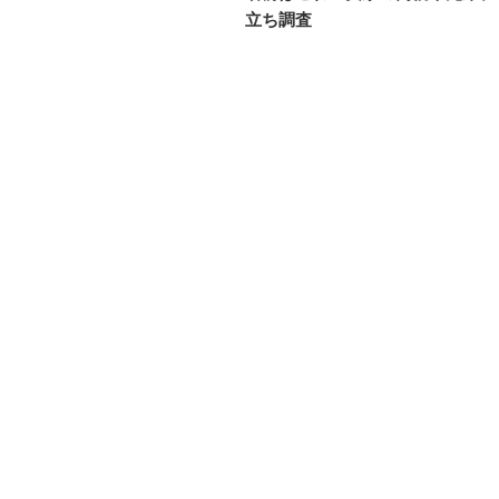
ナ
投
立ち調査
ビ
稿
ゲ
ー
シ
ョ
ン