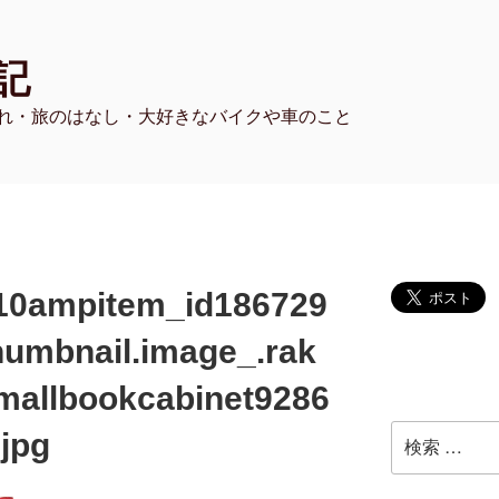
記
れ・旅のはなし・大好きなバイクや車のこと
10ampitem_id186729
umbnail.image_.rak
mallbookcabinet9286
検
jpg
索: