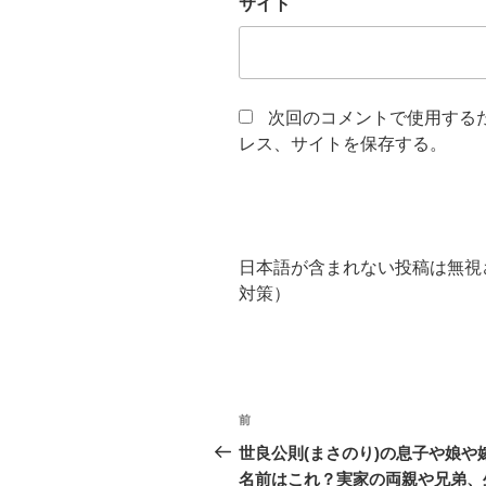
サイト
次回のコメントで使用する
レス、サイトを保存する。
日本語が含まれない投稿は無視
対策）
投
前
過
稿
去
世良公則(まさのり)の息子や娘や
の
名前はこれ？実家の両親や兄弟、