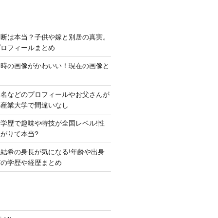
切断は本当？子供や嫁と別居の真実。
プロフィールまとめ
い時の画像がかわいい！現在の画像と
本名などのプロフィールやお父さんが
都産業大学で間違いなし
学歴で趣味や特技が全国レベル!性
がりて本当?
結希の身長が気になる!年齢や出身
どの学歴や経歴まとめ