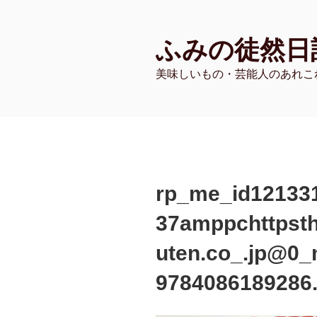
コ
ン
ふみの徒然日
テ
ン
美味しいもの・芸能人のあれこ
ツ
へ
ス
キ
ッ
プ
rp_me_id12133
37amppchttpsth
uten.co_.jp@0_
9784086189286.