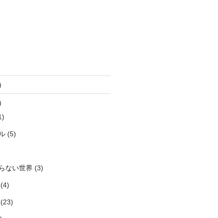
)
)
1)
ル
(5)
らない世界
(3)
(4)
(23)