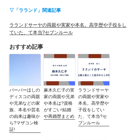
▽「ラランド」関連記事
ラランドサーヤの両親や実家や本名。高学歴や子役をし
ていた、て本当?セブンルール
おすすめ記事
パーパーほしの
麻木久仁子の実
ラランドサーヤ
ディスコの両親
家の両親や兄弟
の両親や実家や
や兄弟などの家
や本名は?資格
本名。高学歴や
族、本名や芸名
がすごい!結婚
子役をしてい
の由来は趣味か
や再婚歴まとめ
た、て本当?セ
ら?マザコン検
ブンルール
証!