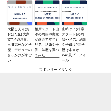
大幡しえり(お
相席スタート山
山崎ケイ(相席
おはた)は大家
添の両親や実家
スタート)の両
族?兄姉調査。
が商売て本当?
親や兄弟、結婚
出身高校など学
兄弟、結婚や子
や子供は?高学
歴、デビューの
供、学歴を調べ
歴は本当か。
きっかけがすご
てみた
Wiki風プロフィ
い
ール
スポンサードリンク