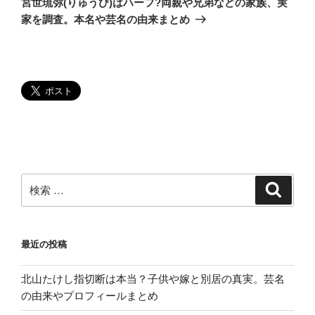
ー
宮世琉弥(りゅうび)はハーフ?両親や兄弟などの家族、実
投
家を調査。本名や芸名の由来まとめ
シ
稿
ョ
ン
検
検
索
索:
最近の投稿
北山たけし指切断は本当？子供や嫁と別居の真実。芸名
の由来やプロフィールまとめ