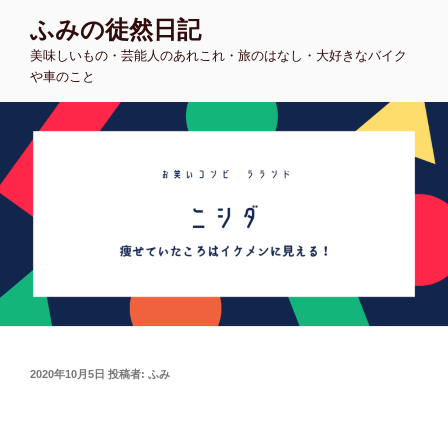
コ
ふみの徒然日記
ン
美味しいもの・芸能人のあれこれ・旅のはなし・大好きなバイク
テ
や車のこと
ン
ツ
へ
ス
キ
ッ
プ
投
2020年10月5日
投稿者:
ふみ
稿
日: