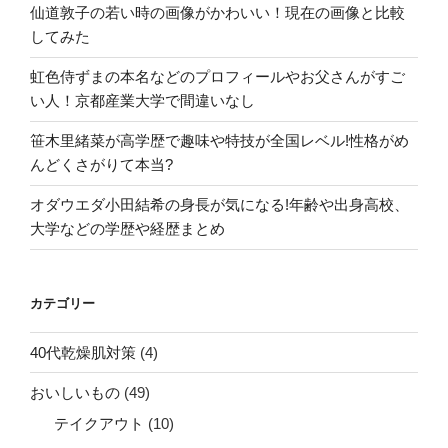
仙道敦子の若い時の画像がかわいい！現在の画像と比較
してみた
虹色侍ずまの本名などのプロフィールやお父さんがすご
い人！京都産業大学で間違いなし
笹木里緒菜が高学歴で趣味や特技が全国レベル!性格がめ
んどくさがりて本当?
オダウエダ小田結希の身長が気になる!年齢や出身高校、
大学などの学歴や経歴まとめ
カテゴリー
40代乾燥肌対策
(4)
おいしいもの
(49)
テイクアウト
(10)