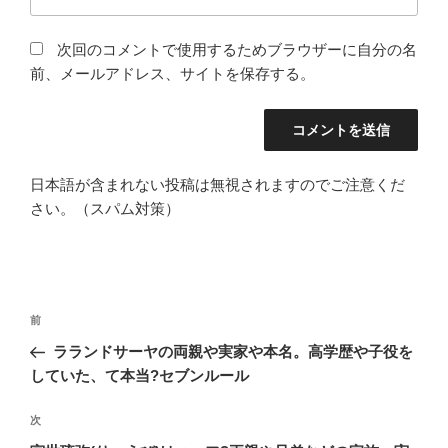
次回のコメントで使用するためブラウザーに自分の名
前、メールアドレス、サイトを保存する。
日本語が含まれない投稿は無視されますのでご注意くだ
さい。（スパム対策）
投
過
前
稿
去
ラランドサーヤの両親や実家や本名。高学歴や子役を
ナ
の
していた、て本当?セブンルール
ビ
投
稿
ゲ
次
次
の