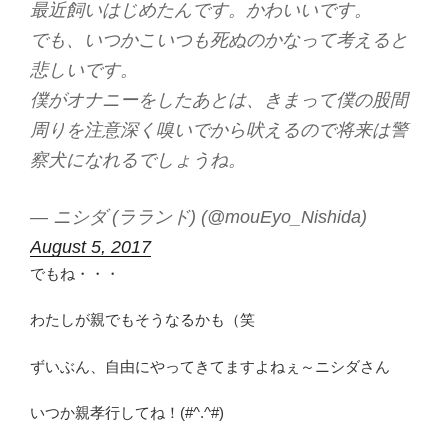
最近飼いはじめたんです。かわいいです。
でも、いつかこいつも死ぬのかなって考えると
悲しいです。
僕がオナニーをしたあとは、きまって僕の股間
周りを注意深く嗅いでから吠えるので将来は警
察犬になれるでしょうね。
— ニシダ (ラランド) (@mouEyo_Nishida)
August 5, 2017
でもね・・・
わたしが親でもそうなるかも（笑
ずいぶん、自由にやってきてますよねぇ～ニシダさん
いつか親孝行してね！(#^.^#)