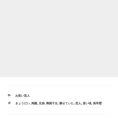
カ
お笑い芸人
テ
タ
きょうだい
,
両親
,
兄弟
,
帰国子女
,
痩せていた
,
芸人
,
若い頃
,
高学歴
ゴ
グ
リ
ー