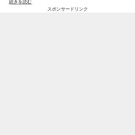
“芸
続きを読む
人
スポンサードリンク
紅
し
ょ
う
が
熊
元
の
本
名
や
学
歴、
体
重
や
身