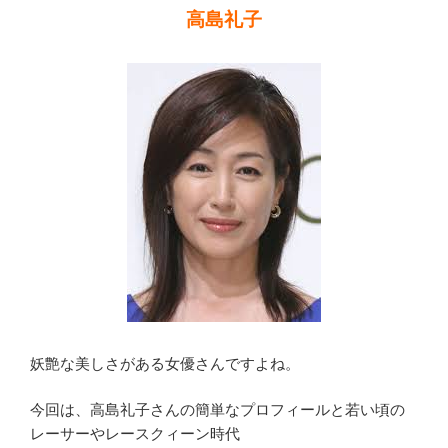
趣
高島礼子
味
の
バ
イ
ク
や
料
理
調
査!”
の
妖艶な美しさがある女優さんですよね。
今回は、高島礼子さんの簡単なプロフィールと若い頃の
レーサーやレースクィーン時代