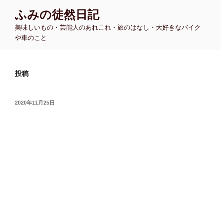
コ
ふみの徒然日記
ン
美味しいもの・芸能人のあれこれ・旅のはなし・大好きなバイク
テ
や車のこと
ン
ツ
へ
投稿
ス
キ
ッ
投
2020年11月25日
プ
稿
日: