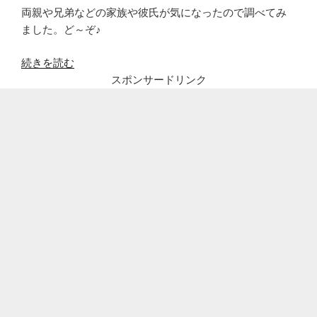
両親や兄弟などの家族や彼氏が気になったので調べてみ
ました。ど～ぞ♪
“紅
続きを読む
し
スポンサードリンク
ょ
う
が
稲
田
は
高
学
歴
芸
人!
学
生