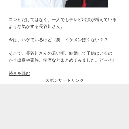
コンビだけではなく、一人でもテレビ出演が増えている
ような気がする長谷川さん。
今は、ハゲているけど（笑 イケメンぽくない？？
そこで、長谷川さんの若い頃、結婚して子供はいるの
か？出身や家族、学歴などまとめてみました。ど～ぞ♪
“芸
続きを読む
人
スポンサードリンク
錦
鯉
長
谷
川
の
若