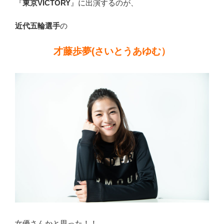
『
東京VICTORY
』に出演するのが、
や
兄
近代五輪選手
の
弟
な
才藤歩夢(さいとうあゆむ）
ど
ま
と
め”
の
女優さんかと思った！！