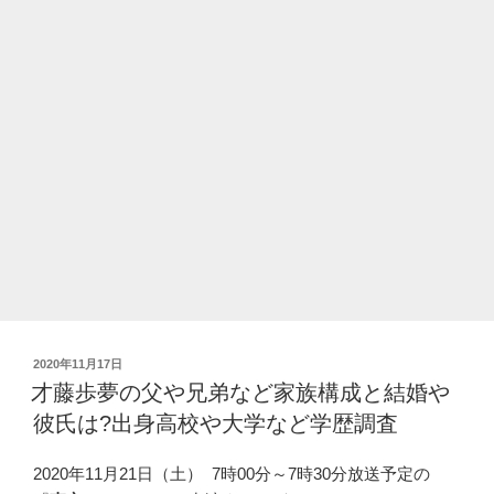
い
頃
が
イ
ケ
メ
ン!
結
婚
し
て
子
供
投
2020年11月17日
は
稿
才藤歩夢の父や兄弟など家族構成と結婚や
い
日:
彼氏は?出身高校や大学など学歴調査
る?
学
2020年11月21日（土） 7時00分～7時30分放送予定の
歴