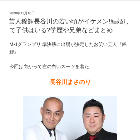
本
投
2020年11月18日
名、
稿
芸人錦鯉長谷川の若い頃がイケメン!結婚し
出
日:
て子供はいる?学歴や兄弟などまとめ
身、
高
M-1グランプリ 準決勝に出場が決定したお笑い芸人『錦
校
鯉』
や
大
今回は向かって左の白いスーツを着た
学
な
長谷川まさのり
ど
調
査”
の