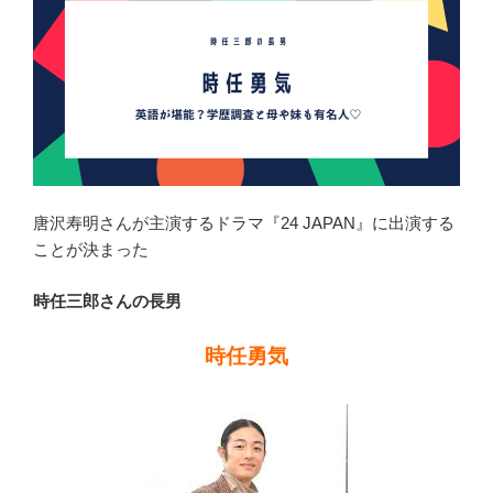
学
な
ど
学
歴
調
査”
の
唐沢寿明さんが主演するドラマ『24 JAPAN』に出演する
ことが決まった
時任三郎さんの長男
時任勇気