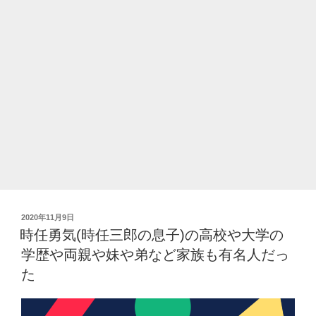
な
ど
家
族
構
成
と
結
婚
や
彼
氏
は?
投
2020年11月9日
出
稿
時任勇気(時任三郎の息子)の高校や大学の
身
日:
学歴や両親や妹や弟など家族も有名人だっ
高
校
た
や
大