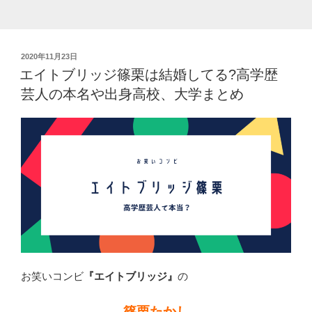
長
が
判
投
2020年11月23日
明!
稿
エイトブリッジ篠栗は結婚してる?高学歴
ゆ
日:
芸人の本名や出身高校、大学まとめ
り
や
ん
と
も
比
較
し
て
み
た”
お笑いコンビ
『エイトブリッジ』
の
の
篠栗たかし