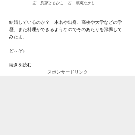
左 別府ともひこ 右 篠栗たかし
結婚しているのか？ 本名や出身、高校や大学などの学
歴、また料理ができるようなのでそのあたりを深堀して
みたよ。
ど～ぞ♪
“別
続きを読む
府
スポンサードリンク
と
も
ひ
こ
(エ
イ
ト
ブ