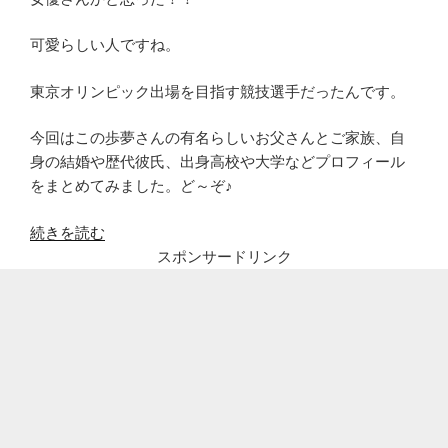
可愛らしい人ですね。
東京オリンピック出場を目指す競技選手だったんです。
今回はこの歩夢さんの有名らしいお父さんとご家族、自
身の結婚や歴代彼氏、出身高校や大学などプロフィール
をまとめてみました。ど～ぞ♪
“才
続きを読む
藤
スポンサードリンク
歩
夢
の
父
や
兄
弟