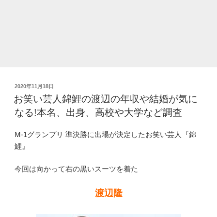
ク
や
車
が
か
っ
こ
投
2020年11月18日
い
稿
お笑い芸人錦鯉の渡辺の年収や結婚が気に
い!
日:
なる!本名、出身、高校や大学など調査
元
旦
M-1グランプリ 準決勝に出場が決定したお笑い芸人『錦
那
鯉』
高
知
今回は向かって右の黒いスーツを着た
東
生
渡辺隆
と
復
縁