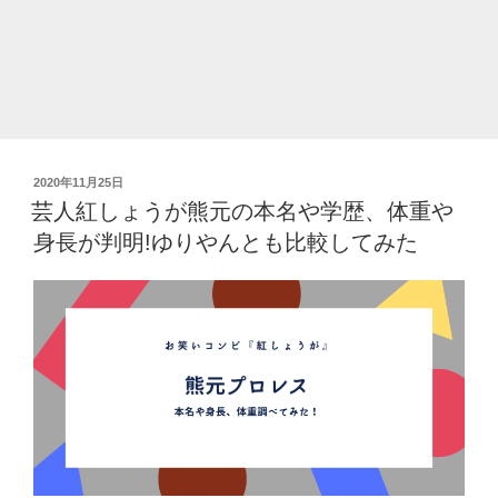
時
代、
両
親
や
彼
氏
投
2020年11月25日
な
稿
芸人紅しょうが熊元の本名や学歴、体重や
ど
日:
身長が判明!ゆりやんとも比較してみた
徹
底
調
査
【画
像
あ
り】”
の