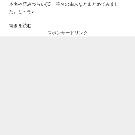
本名や読みづらい(笑 芸名の由来などまとめてみまし
た。ど～ぞ♪
“エ
続きを読む
イ
スポンサードリンク
ト
ブ
リ
ッ
ジ
篠
栗
は
結
婚
し
て
る?
高