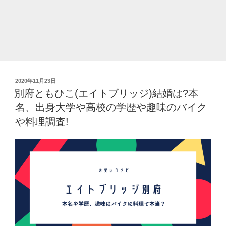
学
歴
芸
人
の
本
投
2020年11月23日
名
稿
別府ともひこ(エイトブリッジ)結婚は?本
や
日:
名、出身大学や高校の学歴や趣味のバイク
出
身
や料理調査!
高
校、
大
学
ま
と
め”
の