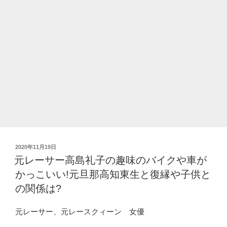
リ
ッ
ジ)
結
婚
は?
本
名、
出
身
大
学
投
2020年11月19日
や
稿
元レーサー高島礼子の趣味のバイクや車が
高
日:
かっこいい!元旦那高知東生と復縁や子供と
校
の
の関係は?
学
歴
元レーサー、元レースクィーン 女優
や