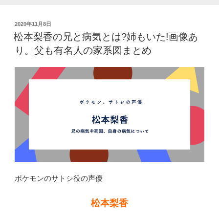
や
両
投
2020年11月8日
親
稿
松本梨香の兄と病気とは?姉もいた!画像あ
や
日:
り。父も有名人の家系図まとめ
妹
や
弟
な
ど
家
族
も
有
名
人
ポケモンのサトシ役の声優
だ
っ
松本梨香
た”
の