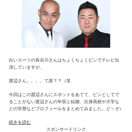
や
子
供
と
の
関
係
は?”
白いスーツの長谷川さんはちょくちょくピンでテレビ出
の
演していますが、
渡辺さん。。。。て誰？？（笑
今回はこの渡辺さんにスポットをあてて、ピンとしてで
ることがない渡辺さんの年収と結婚、出身高校や大学な
どの学歴などプロフィールをまとめてみました。ど～ぞ♪
“お
続きを読む
笑
スポンサードリンク