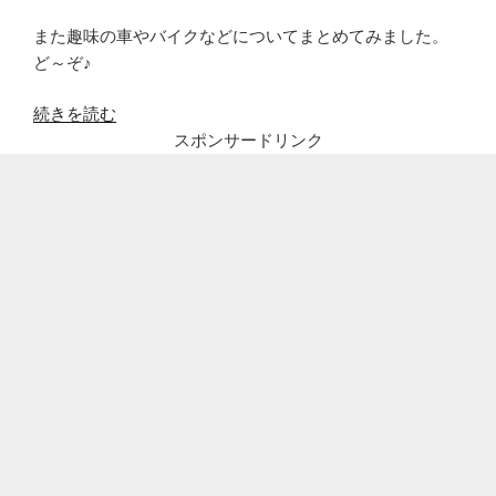
また趣味の車やバイクなどについてまとめてみました。
ど～ぞ♪
“元
続きを読む
レ
スポンサードリンク
ー
サ
ー
高
島
礼
子
の
趣
味
の
バ
イ