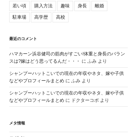
若い頃
購入方法
趣味
身長
離婚
駐車場
高学歴
高校
最近のコメント
ハマカーン浜谷健司の筋肉がすごい!体重と身長のバラン
スは?嫁はどう思ってるんだ・・・
に
ふみ
より
シャンプーハットこいでの現在の年収やネタ、嫁や子供
などやプロフィールまとめ
に
ふみ
より
シャンプーハットこいでの現在の年収やネタ、嫁や子供
などやプロフィールまとめ
に
ドクターコボ
より
メタ情報