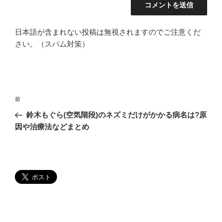
日本語が含まれない投稿は無視されますのでご注意くだ
さい。（スパム対策）
投
過
前
稿
去
鈴木もぐら(空気階段)のネズミだけがかかる病名は?原
ナ
の
因や治療法などまとめ
ビ
投
稿
ゲ
ー
シ
ョ
ン