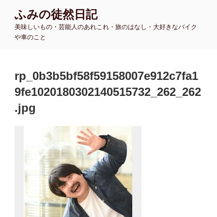
コ
ふみの徒然日記
ン
美味しいもの・芸能人のあれこれ・旅のはなし・大好きなバイク
テ
や車のこと
ン
ツ
へ
rp_0b3b5bf58f59158007e912c7fa1
ス
キ
9fe1020180302140515732_262_262
ッ
.jpg
プ