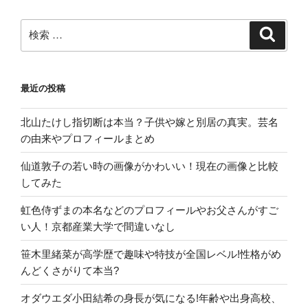
検
検
索
索:
最近の投稿
北山たけし指切断は本当？子供や嫁と別居の真実。芸名
の由来やプロフィールまとめ
仙道敦子の若い時の画像がかわいい！現在の画像と比較
してみた
虹色侍ずまの本名などのプロフィールやお父さんがすご
い人！京都産業大学で間違いなし
笹木里緒菜が高学歴で趣味や特技が全国レベル!性格がめ
んどくさがりて本当?
オダウエダ小田結希の身長が気になる!年齢や出身高校、