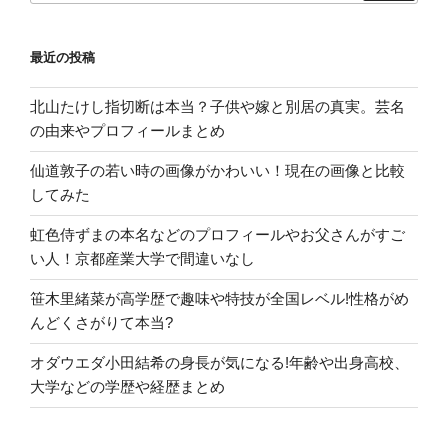
最近の投稿
北山たけし指切断は本当？子供や嫁と別居の真実。芸名
の由来やプロフィールまとめ
仙道敦子の若い時の画像がかわいい！現在の画像と比較
してみた
虹色侍ずまの本名などのプロフィールやお父さんがすご
い人！京都産業大学で間違いなし
笹木里緒菜が高学歴で趣味や特技が全国レベル!性格がめ
んどくさがりて本当?
オダウエダ小田結希の身長が気になる!年齢や出身高校、
大学などの学歴や経歴まとめ