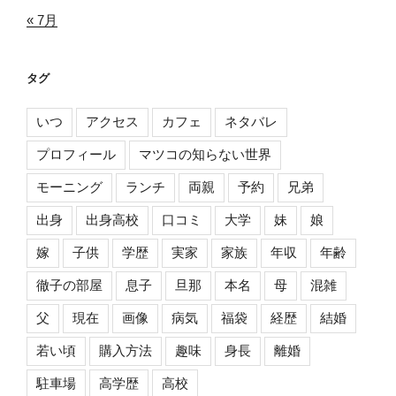
« 7月
タグ
いつ
アクセス
カフェ
ネタバレ
プロフィール
マツコの知らない世界
モーニング
ランチ
両親
予約
兄弟
出身
出身高校
口コミ
大学
妹
娘
嫁
子供
学歴
実家
家族
年収
年齢
徹子の部屋
息子
旦那
本名
母
混雑
父
現在
画像
病気
福袋
経歴
結婚
若い頃
購入方法
趣味
身長
離婚
駐車場
高学歴
高校