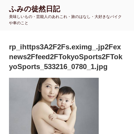
コ
ふみの徒然日記
ン
美味しいもの・芸能人のあれこれ・旅のはなし・大好きなバイク
テ
や車のこと
ン
ツ
へ
rp_ihttps3A2F2Fs.eximg_.jp2Fex
ス
キ
news2Ffeed2FTokyoSports2FTok
ッ
yoSports_533216_0780_1.jpg
プ