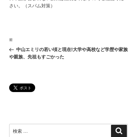
さい。（スパム対策）
投
過
前
稿
去
中山エミリの若い頃と現在!大学や高校など学歴や家族
ナ
の
や親族、先祖もすごかった
ビ
投
稿
ゲ
ー
シ
ョ
ン
検
検
索
索: