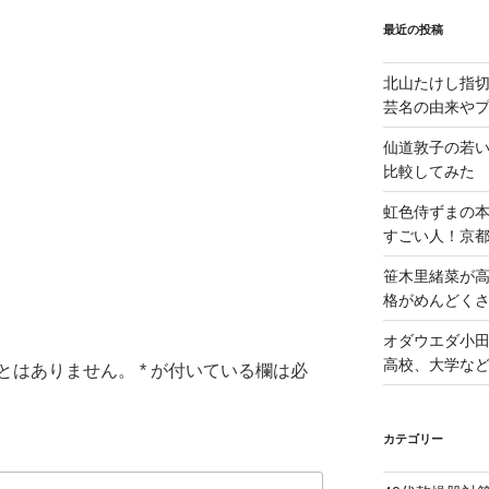
最近の投稿
北山たけし指
芸名の由来や
仙道敦子の若
比較してみた
虹色侍ずまの
すごい人！京
笹木里緒菜が高
格がめんどくさ
オダウエダ小田
高校、大学な
とはありません。
*
が付いている欄は必
カテゴリー