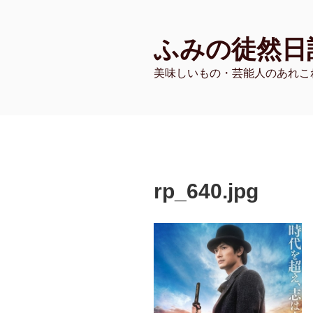
コ
ン
ふみの徒然日
テ
ン
美味しいもの・芸能人のあれこ
ツ
へ
ス
キ
ッ
プ
rp_640.jpg