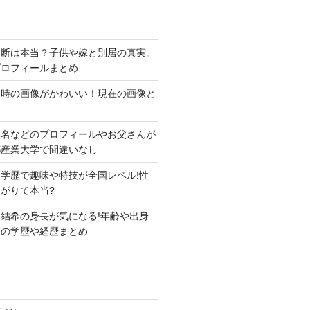
切断は本当？子供や嫁と別居の真実。
プロフィールまとめ
い時の画像がかわいい！現在の画像と
本名などのプロフィールやお父さんが
都産業大学で間違いなし
学歴で趣味や特技が全国レベル!性
がりて本当?
結希の身長が気になる!年齢や出身
どの学歴や経歴まとめ