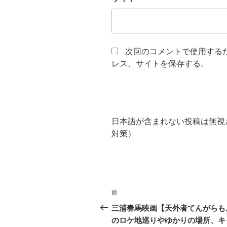
次回のコメントで使用する
レス、サイトを保存する。
日本語が含まれない投稿は無視
対策）
投
前
過
稿
去
三浦春馬映画【天外者てんがらも
の
のロケ地巡りやゆかりの場所、キ
ナ