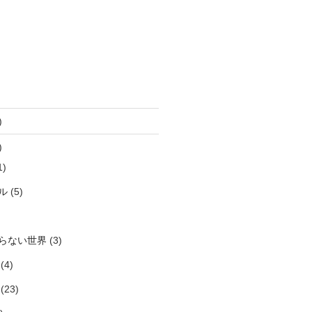
)
)
1)
ル
(5)
らない世界
(3)
(4)
(23)