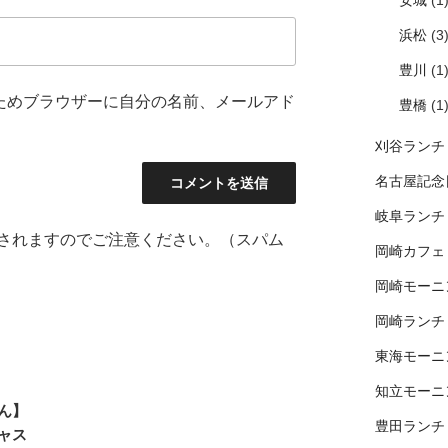
安城
(1
浜松
(3
豊川
(1
ためブラウザーに自分の名前、メールアド
豊橋
(1
刈谷ランチ
名古屋記念
岐阜ランチ
されますのでご注意ください。（スパム
岡崎カフェ
岡崎モーニ
岡崎ランチ
東海モーニ
知立モーニ
ん】
豊田ランチ
ャス