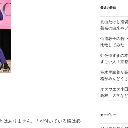
最近の投稿
北山たけし指
芸名の由来や
仙道敦子の若
比較してみた
虹色侍ずまの
すごい人！京
笹木里緒菜が高
格がめんどくさ
オダウエダ小田
高校、大学な
カテゴリー
とはありません。
*
が付いている欄は必