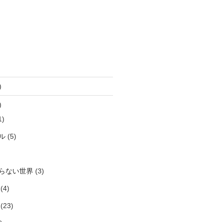
)
)
1)
ル
(5)
らない世界
(3)
(4)
(23)