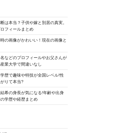
切断は本当？子供や嫁と別居の真実。
プロフィールまとめ
い時の画像がかわいい！現在の画像と
本名などのプロフィールやお父さんが
都産業大学で間違いなし
学歴で趣味や特技が全国レベル!性
がりて本当?
結希の身長が気になる!年齢や出身
どの学歴や経歴まとめ