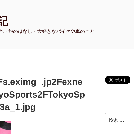
記
れ・旅のはなし・大好きなバイクや車のこと
Fs.eximg_.jp2Fexne
yoSports2FTokyoSp
3a_1.jpg
検
索: