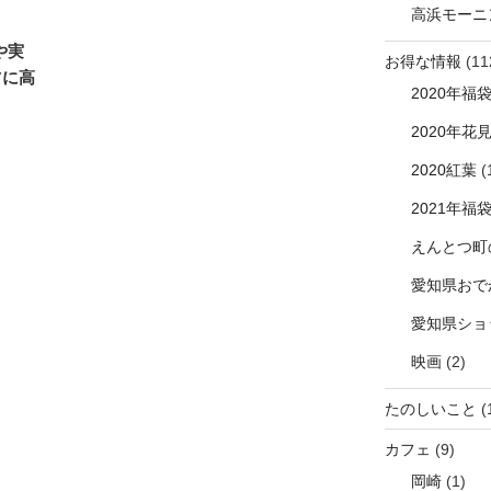
高浜モーニ
や実
お得な情報
(11
ツに高
2020年福
2020年花
2020紅葉
(
2021年福
えんとつ町
愛知県おで
愛知県ショ
映画
(2)
たのしいこと
(
カフェ
(9)
岡崎
(1)