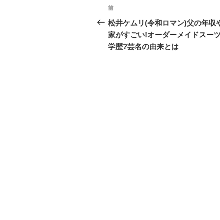
投
前
過
稿
去
松井ケムリ(令和ロマン)父の年収
の
家がすごい!オーダーメイドスー
ナ
投
学歴?芸名の由来とは
ビ
稿
ゲ
ー
シ
ョ
ン