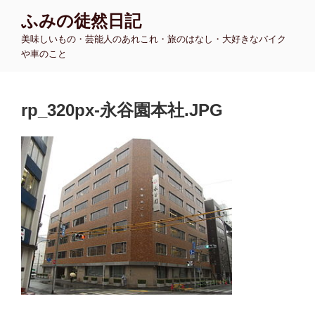
コ
ふみの徒然日記
ン
美味しいもの・芸能人のあれこれ・旅のはなし・大好きなバイク
テ
や車のこと
ン
ツ
へ
rp_320px-永谷園本社.JPG
ス
キ
ッ
プ