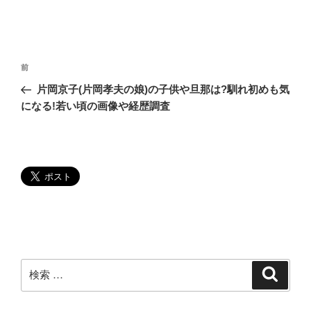
投
過
前
稿
去
片岡京子(片岡孝夫の娘)の子供や旦那は?馴れ初めも気
ナ
の
になる!若い頃の画像や経歴調査
ビ
投
稿
ゲ
ー
シ
ョ
ン
検
検
索
索: