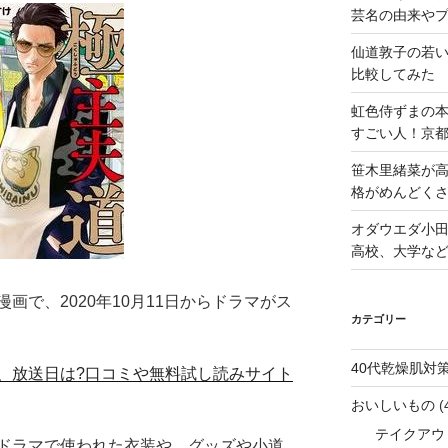
芸名の由来や
仙道敦子の若
比較してみた
虹色侍ずまの
すごい人！京
笹木里緒菜が高
格がめんどくさ
オダウエダ小田
高校、大学な
画で、2020年10月11日からドラマがス
カテゴリー
40代乾燥肌対
、放送日は?口コミや無料試し読みサイト
おいしいもの
(
テイクアウ
ドラマで使われた衣装や、グッズや小道