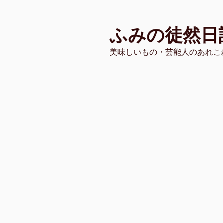
コ
ン
ふみの徒然日
テ
ン
美味しいもの・芸能人のあれこ
ツ
へ
ス
キ
ッ
プ