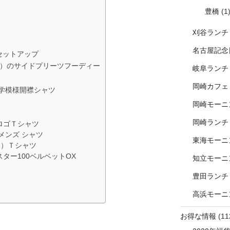
豊橋
(1
刈谷ランチ
名古屋記念
セットアップ
アイラ）のサイドプリーツフーディー
岐阜ランチ
岡崎カフェ
I幾何学模様開襟シャツ
岡崎モーニ
岡崎ランチ
ルロゴＴシャツ
メンズ シャツ
東海モーニ
ム）Ｔシャツ
ター100ベルベットOX
知立モーニ
豊田ランチ
高浜モーニ
お得な情報
(11