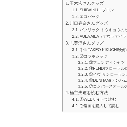
玉木宏さんグッズ
SHIBAINUエプロン
エコバッグ
川口春奈さんグッズ
パブリック トウキョウの
AULA AILA（アウラ
志尊淳さんグッズ
①tk.TAKEO KIKUCH
②コラボシャツ
③フェンディシャツ
④FENDIフローラ
⑤イヴ サンローラン
⑥DENHAM(デンハ
⑦コンバースオールス
極主夫道を読む方法
①WEBサイトで読む
②漫画を購入して読む