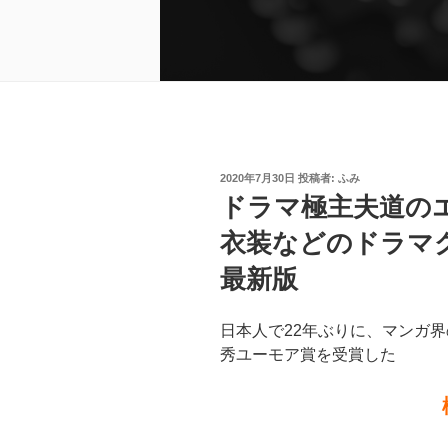
投
2020年7月30日
投稿者:
ふみ
稿
ドラマ極主夫道の
日:
衣装などのドラマ
最新版
日本人で22年ぶりに、マンガ
秀ユーモア賞を受賞した