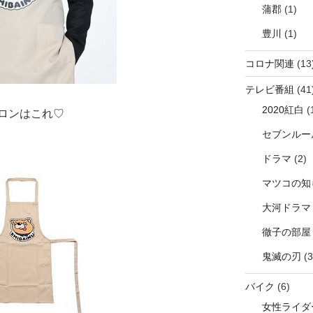
蒲郡
(1)
豊川
(1)
コロナ関連
(13
テレビ番組
(41
2020紅白
(
ロンはこれ♡
セブンルー
ドラマ
(2)
マツコの知
大河ドラマ
徹子の部屋
鬼滅の刃
(3
バイク
(6)
女性ライダ