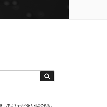
検
索
切断は本当？子供や嫁と別居の真実。