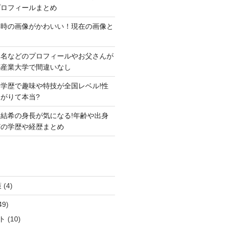
プロフィールまとめ
い時の画像がかわいい！現在の画像と
本名などのプロフィールやお父さんが
都産業大学で間違いなし
学歴で趣味や特技が全国レベル!性
がりて本当?
結希の身長が気になる!年齢や出身
どの学歴や経歴まとめ
策
(4)
49)
ト
(10)