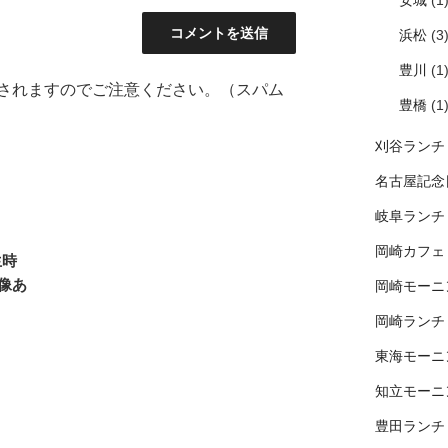
安城
(1
浜松
(3
豊川
(1
されますのでご注意ください。（スパム
豊橋
(1
刈谷ランチ
名古屋記念
岐阜ランチ
岡崎カフェ
生時
像あ
岡崎モーニ
岡崎ランチ
東海モーニ
知立モーニ
豊田ランチ