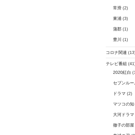
常滑
(2)
東浦
(3)
蒲郡
(1)
豊川
(1)
コロナ関連
(13
テレビ番組
(41
2020紅白
(
セブンルー
ドラマ
(2)
マツコの知
大河ドラマ
徹子の部屋