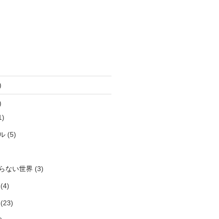
)
)
1)
ル
(5)
らない世界
(3)
(4)
(23)