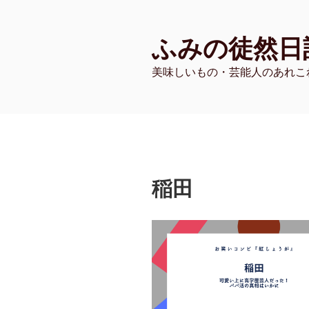
コ
ン
ふみの徒然日
テ
ン
美味しいもの・芸能人のあれこ
ツ
へ
ス
キ
ッ
プ
稲田