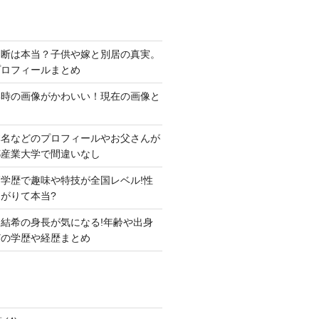
切断は本当？子供や嫁と別居の真実。
プロフィールまとめ
い時の画像がかわいい！現在の画像と
本名などのプロフィールやお父さんが
都産業大学で間違いなし
学歴で趣味や特技が全国レベル!性
がりて本当?
結希の身長が気になる!年齢や出身
どの学歴や経歴まとめ