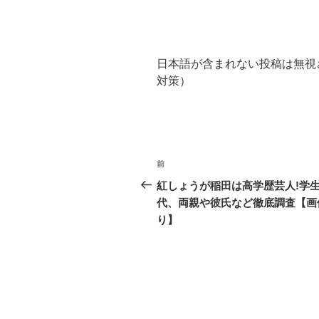
日本語が含まれない投稿は無視
対策）
投
前
過
稿
去
紅しょうが稲田は高学歴芸人!学
の
代、両親や彼氏など徹底調査【画
ナ
投
り】
ビ
稿
ゲ
ー
シ