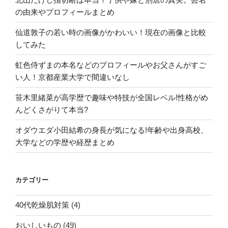
の由来やプロフィールまとめ
仙道敦子の若い時の画像がかわいい！現在の画像と比較
してみた
虹色侍ずまの本名などのプロフィールやお父さんがすご
い人！京都産業大学で間違いなし
笹木里緒菜が高学歴で趣味や特技が全国レベル!性格がめ
んどくさがりて本当?
オダウエダ小田結希の身長が気になる!年齢や出身高校、
大学などの学歴や経歴まとめ
カテゴリー
40代乾燥肌対策
(4)
おいしいもの
(49)