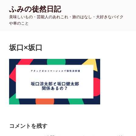
コ
ふみの徒然日記
ン
美味しいもの・芸能人のあれこれ・旅のはなし・大好きなバイク
テ
や車のこと
ン
ツ
へ
坂口×坂口
ス
キ
ッ
プ
コメントを残す