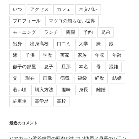
いつ
アクセス
カフェ
ネタバレ
プロフィール
マツコの知らない世界
モーニング
ランチ
両親
予約
兄弟
出身
出身高校
口コミ
大学
妹
娘
嫁
子供
学歴
実家
家族
年収
年齢
徹子の部屋
息子
旦那
本名
母
混雑
父
現在
画像
病気
福袋
経歴
結婚
若い頃
購入方法
趣味
身長
離婚
駐車場
高学歴
高校
最近のコメント
ハマカーン浜谷健司の筋肉がすごい!体重と身長のバラン