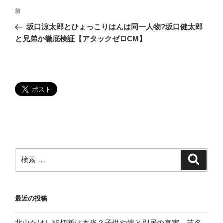
投
過
前
稿
去
坂口涼太郎とひょっこりはんは同一人物?坂口健太郎
ナ
の
と兄弟か徹底検証【アタックゼロCM】
ビ
投
稿
ゲ
ー
シ
ョ
ン
検
検
索
索:
最近の投稿
北山たけし指切断は本当？子供や嫁と別居の真実。芸名