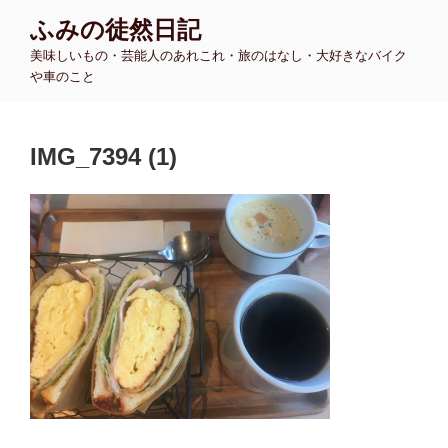
コ
ふみの徒然日記
ン
美味しいもの・芸能人のあれこれ・旅のはなし・大好きなバイク
テ
や車のこと
ン
ツ
へ
IMG_7394 (1)
ス
キ
ッ
プ