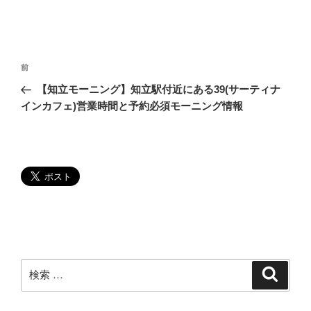
投
過
前
稿
去
【知立モーニング】知立駅付近にある39(サーティナ
ナ
の
インカフェ)営業時間と予約必須モーニング情報
ビ
投
稿
ゲ
ー
シ
ョ
ン
検
検
索
索: