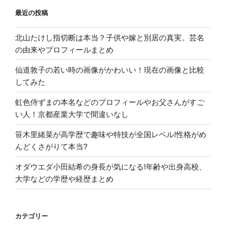
最近の投稿
北山たけし指切断は本当？子供や嫁と別居の真実。芸名
の由来やプロフィールまとめ
仙道敦子の若い時の画像がかわいい！現在の画像と比較
してみた
虹色侍ずまの本名などのプロフィールやお父さんがすご
い人！京都産業大学で間違いなし
笹木里緒菜が高学歴で趣味や特技が全国レベル!性格がめ
んどくさがりて本当?
オダウエダ小田結希の身長が気になる!年齢や出身高校、
大学などの学歴や経歴まとめ
カテゴリー