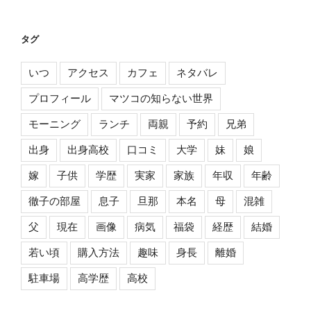
タグ
いつ
アクセス
カフェ
ネタバレ
プロフィール
マツコの知らない世界
モーニング
ランチ
両親
予約
兄弟
出身
出身高校
口コミ
大学
妹
娘
嫁
子供
学歴
実家
家族
年収
年齢
徹子の部屋
息子
旦那
本名
母
混雑
父
現在
画像
病気
福袋
経歴
結婚
若い頃
購入方法
趣味
身長
離婚
駐車場
高学歴
高校