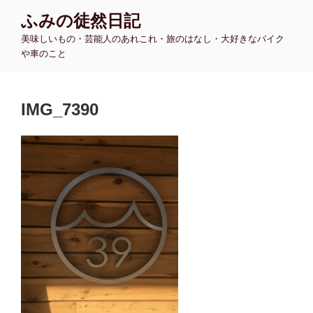
コ
ふみの徒然日記
ン
美味しいもの・芸能人のあれこれ・旅のはなし・大好きなバイク
テ
や車のこと
ン
ツ
へ
IMG_7390
ス
キ
ッ
プ