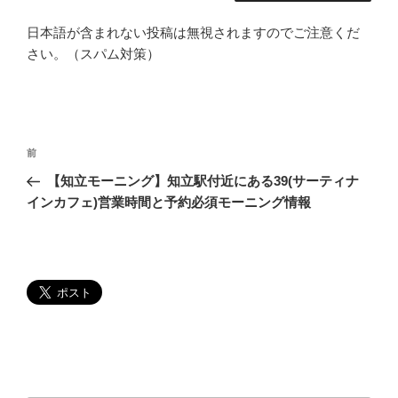
日本語が含まれない投稿は無視されますのでご注意くだ
さい。（スパム対策）
投
過
前
稿
去
【知立モーニング】知立駅付近にある39(サーティナ
ナ
の
インカフェ)営業時間と予約必須モーニング情報
ビ
投
稿
ゲ
ー
シ
ョ
ン