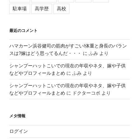
駐車場
高学歴
高校
最近のコメント
ハマカーン浜谷健司の筋肉がすごい!体重と身長のバラン
スは?嫁はどう思ってるんだ・・・
に
ふみ
より
シャンプーハットこいでの現在の年収やネタ、嫁や子供
などやプロフィールまとめ
に
ふみ
より
シャンプーハットこいでの現在の年収やネタ、嫁や子供
などやプロフィールまとめ
に
ドクターコボ
より
メタ情報
ログイン