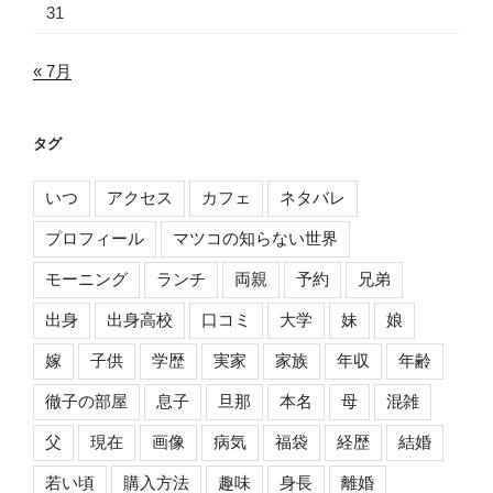
31
« 7月
タグ
いつ
アクセス
カフェ
ネタバレ
プロフィール
マツコの知らない世界
モーニング
ランチ
両親
予約
兄弟
出身
出身高校
口コミ
大学
妹
娘
嫁
子供
学歴
実家
家族
年収
年齢
徹子の部屋
息子
旦那
本名
母
混雑
父
現在
画像
病気
福袋
経歴
結婚
若い頃
購入方法
趣味
身長
離婚