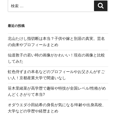
検
検
索
索:
最近の投稿
北山たけし指切断は本当？子供や嫁と別居の真実。芸名
の由来やプロフィールまとめ
仙道敦子の若い時の画像がかわいい！現在の画像と比較
してみた
虹色侍ずまの本名などのプロフィールやお父さんがすご
い人！京都産業大学で間違いなし
笹木里緒菜が高学歴で趣味や特技が全国レベル!性格がめ
んどくさがりて本当?
オダウエダ小田結希の身長が気になる!年齢や出身高校、
大学などの学歴や経歴まとめ