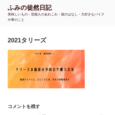
コ
ふみの徒然日記
ン
美味しいもの・芸能人のあれこれ・旅のはなし・大好きなバイク
テ
や車のこと
ン
ツ
へ
2021タリーズ
ス
キ
ッ
プ
コメントを残す