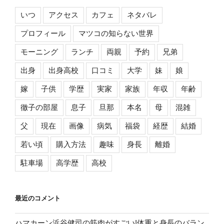
いつ
アクセス
カフェ
ネタバレ
プロフィール
マツコの知らない世界
モーニング
ランチ
両親
予約
兄弟
出身
出身高校
口コミ
大学
妹
娘
嫁
子供
学歴
実家
家族
年収
年齢
徹子の部屋
息子
旦那
本名
母
混雑
父
現在
画像
病気
福袋
経歴
結婚
若い頃
購入方法
趣味
身長
離婚
駐車場
高学歴
高校
最近のコメント
ハマカーン浜谷健司の筋肉がすごい!体重と身長のバラン