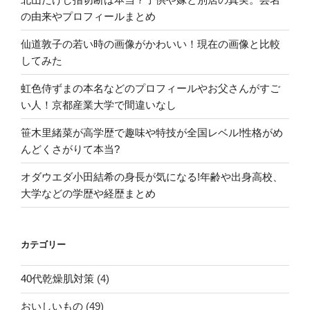
の由来やプロフィールまとめ
仙道敦子の若い時の画像がかわいい！現在の画像と比較
してみた
虹色侍ずまの本名などのプロフィールやお父さんがすご
い人！京都産業大学で間違いなし
笹木里緒菜が高学歴で趣味や特技が全国レベル!性格がめ
んどくさがりて本当?
オダウエダ小田結希の身長が気になる!年齢や出身高校、
大学などの学歴や経歴まとめ
カテゴリー
40代乾燥肌対策
(4)
おいしいもの
(49)