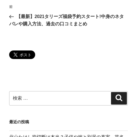
投
過
前
稿
去
【最新】2021タリーズ福袋予約スタート!中身のネタ
ナ
の
バレや購入方法、過去の口コミまとめ
ビ
投
稿
ゲ
ー
シ
ョ
ン
検
検
索
索:
最近の投稿
北山たけし指切断は本当？子供や嫁と別居の真実。芸名