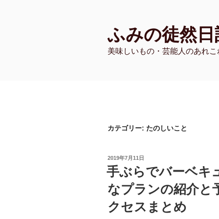
コ
ン
ふみの徒然日
テ
ン
美味しいもの・芸能人のあれこ
ツ
へ
ス
キ
ッ
プ
カテゴリー:
たのしいこと
投
2019年7月11日
稿
手ぶらでバーベキ
日:
なプランの紹介と
クセスまとめ