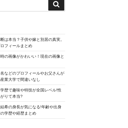
検
索
切断は本当？子供や嫁と別居の真実。
プロフィールまとめ
い時の画像がかわいい！現在の画像と
本名などのプロフィールやお父さんが
都産業大学で間違いなし
学歴で趣味や特技が全国レベル!性
がりて本当?
結希の身長が気になる!年齢や出身
どの学歴や経歴まとめ