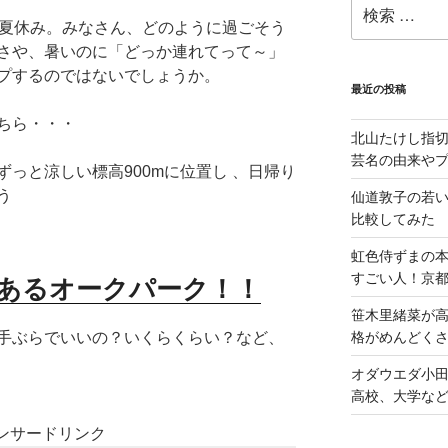
検
索:
い夏休み。みなさん、どのように過ごそう
さや、暑いのに「どっか連れてって～」
プするのではないでしょうか。
最近の投稿
ちら・・・
北山たけし指
芸名の由来や
っと涼しい標高900mに位置し 、日帰り
う
仙道敦子の若
比較してみた
虹色侍ずまの
すごい人！京
あるオークパーク！！
笹木里緒菜が高
格がめんどくさ
手ぶらでいいの？いくらくらい？など、
オダウエダ小田
高校、大学な
ンサードリンク