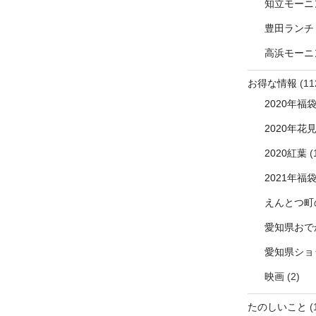
知立モーニ
豊田ランチ
高浜モーニ
お得な情報
(11
2020年福
2020年花
2020紅葉
(
2021年福
えんとつ町
愛知県おで
愛知県ショ
映画
(2)
たのしいこと
(