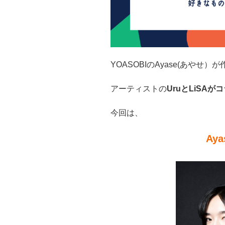
YOASOBIのAyase(あやせ
アーティストの
UruとLiSAが
今回は、
Ay