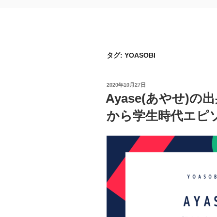
タグ:
YOASOBI
投
2020年10月27日
稿
Ayase(あやせ)
日:
から学生時代エピソー