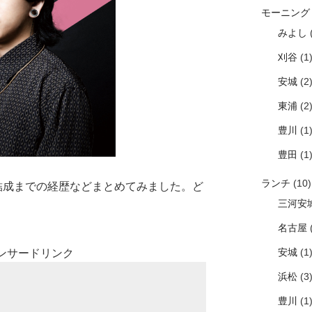
モーニング
みよし
(
刈谷
(1
安城
(2
東浦
(2
豊川
(1
豊田
(1
ランチ
(10)
I結成までの経歴などまとめてみました。ど
三河安
名古屋
(
安城
(1
ンサードリンク
浜松
(3
豊川
(1