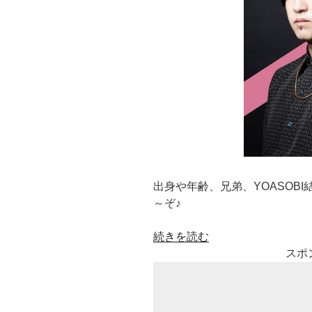
出身や年齢、兄弟、YOASOB
～ぞ♪
“Ayase(あ
続きを読む
や
スポ
せ)
の
出