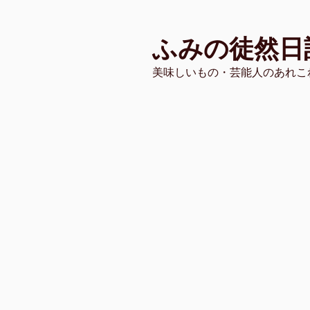
コ
ン
ふみの徒然日
テ
ン
美味しいもの・芸能人のあれこ
ツ
へ
ス
キ
ッ
プ