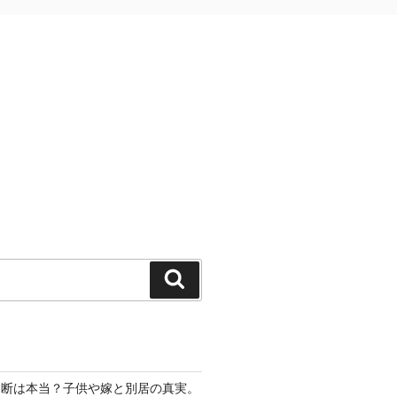
検
索
切断は本当？子供や嫁と別居の真実。