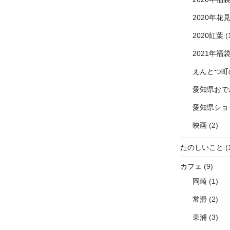
2020年花
2020紅葉
(
2021年福
えんとつ町
愛知県おで
愛知県ショ
映画
(2)
たのしいこと
(
カフェ
(9)
岡崎
(1)
常滑
(2)
東浦
(3)