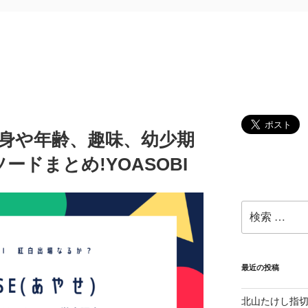
の出身や年齢、趣味、幼少期
ドまとめ!YOASOBI
検
索:
最近の投稿
北山たけし指