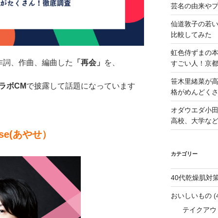
芸名の由来や
仙道敦子の若
比較してみた
虹色侍ずまの
）が作詞、作曲、編曲した
「再会」
を、
すごい人！京
笹木里緒菜が高
コラボCM
で披露して話題になっています
格がめんどくさ
オダウエダ小田
高校、大学な
ase(あやせ）
カテゴリー
40代乾燥肌対
おいしいもの
(
テイクアウ