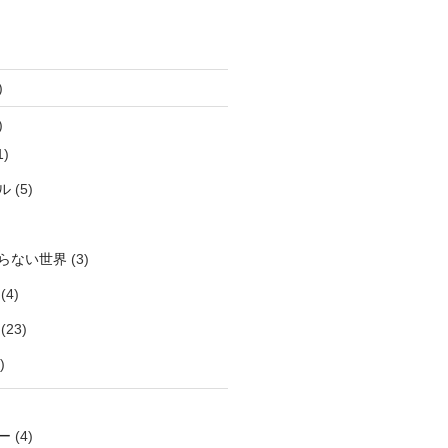
)
)
1)
ル
(5)
らない世界
(3)
(4)
(23)
)
ー
(4)