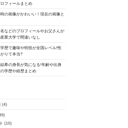
プロフィールまとめ
い時の画像がかわいい！現在の画像と
本名などのプロフィールやお父さんが
都産業大学で間違いなし
学歴で趣味や特技が全国レベル!性
がりて本当?
結希の身長が気になる!年齢や出身
どの学歴や経歴まとめ
策
(4)
49)
ト
(10)