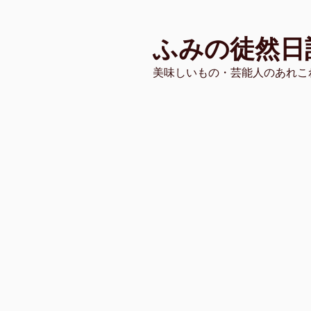
コ
ン
ふみの徒然日
テ
ン
美味しいもの・芸能人のあれこ
ツ
へ
ス
キ
ッ
プ