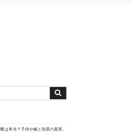
検
索
切断は本当？子供や嫁と別居の真実。