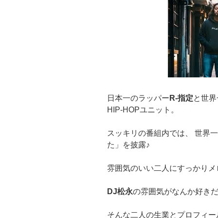
日本一のラッパー
R-指定
と世界
HIP-HOPユニット。
スッキリの番組内では、 世界
た」を披露♪
雰囲気のいい二人にすっかりメ
DJ松永
の雰囲気がなんか好きだ
そんな二人の生業とプロフィー