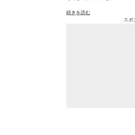
“ク
続きを読む
リ
スポ
ー
ピ
ー
ナ
ッ
ツ
世
界
一
の
DJ
松
永
と
R