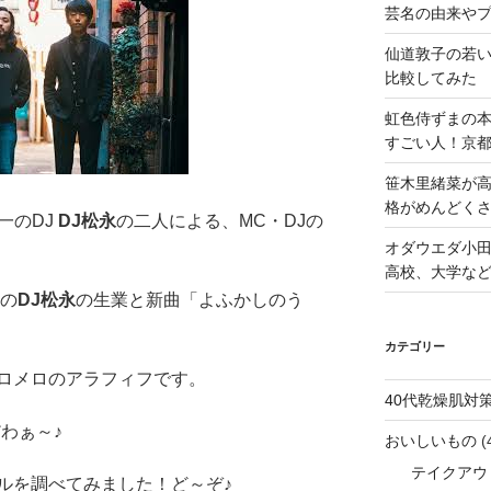
芸名の由来や
仙道敦子の若
比較してみた
虹色侍ずまの
すごい人！京
笹木里緒菜が高
格がめんどくさ
一のDJ
DJ松永
の二人による、MC・DJの
オダウエダ小田
高校、大学な
一の
DJ松永
の生業と新曲「よふかしのう
カテゴリー
ロメロのアラフィフです。
40代乾燥肌対
わぁ～♪
おいしいもの
(
テイクアウ
ルを調べてみました！ど～ぞ♪