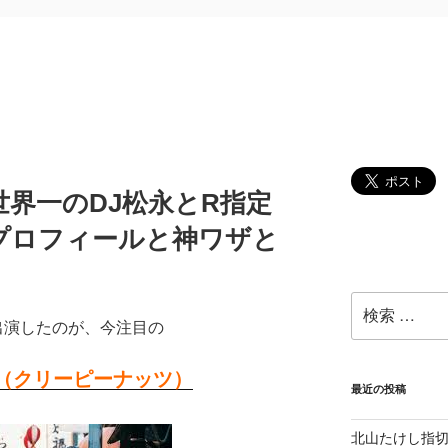
界一のDJ松永とR指定
プロフィールと神ワザと
検
索:
に出演したのが、今注目の
uts（クリーピーナッツ）
最近の投稿
北山たけし指