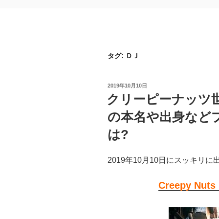
タグ:
ＤＪ
投
2019年10月10日
稿
クリーピーナッツ世
日:
の本名や出身など
は?
2019年10月10日にスッキリ
Creepy N