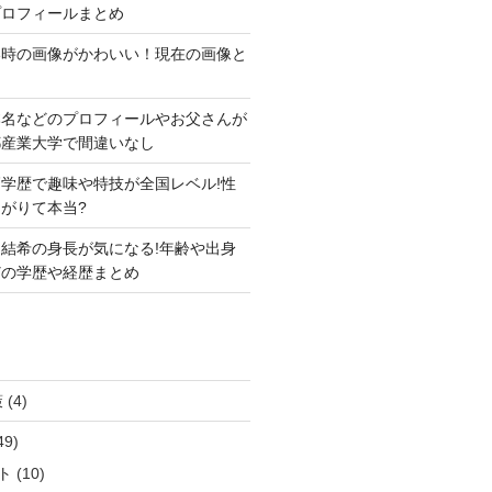
プロフィールまとめ
い時の画像がかわいい！現在の画像と
本名などのプロフィールやお父さんが
都産業大学で間違いなし
学歴で趣味や特技が全国レベル!性
がりて本当?
結希の身長が気になる!年齢や出身
どの学歴や経歴まとめ
策
(4)
49)
ト
(10)