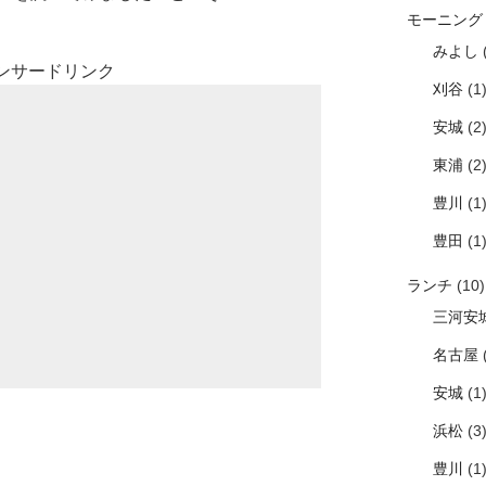
モーニング
みよし
(
ンサードリンク
刈谷
(1
安城
(2
東浦
(2
豊川
(1
豊田
(1
ランチ
(10)
三河安
名古屋
(
安城
(1
浜松
(3
豊川
(1