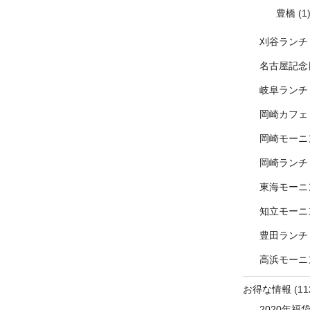
豊橋
(1
刈谷ランチ
名古屋記念
岐阜ランチ
岡崎カフェ
岡崎モーニ
岡崎ランチ
東海モーニ
知立モーニ
豊田ランチ
高浜モーニ
お得な情報
(11
2020年福