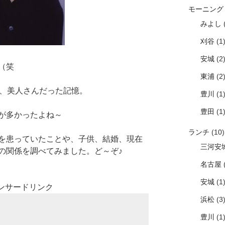
モーニング
みよし
(
刈谷
(1
安城
(2
（笑
東浦
(2
て、美人さんだった記憶。
豊川
(1
豊田
(1
が多かったよね～
ランチ
(10)
を患っていたことや、子供、結婚、現在
三河安
の関係を調べてみました。ど～ぞ♪
名古屋
(
安城
(1
ンサードリンク
浜松
(3
豊川
(1