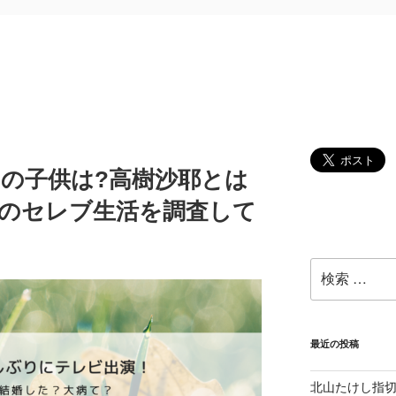
)の子供は?高樹沙耶とは
在のセレブ生活を調査して
検
索:
最近の投稿
北山たけし指