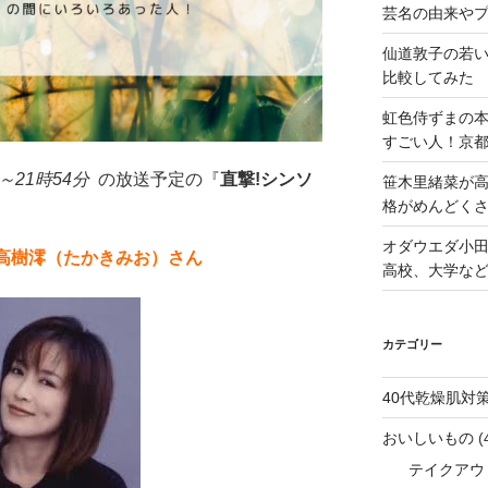
芸名の由来や
仙道敦子の若
比較してみた
虹色侍ずまの
すごい人！京
分～21時54分
の放送予定の『
直撃!シンソ
笹木里緒菜が高
格がめんどくさ
オダウエダ小田
高樹澪（たかきみお）さん
高校、大学な
カテゴリー
40代乾燥肌対
おいしいもの
(
テイクアウ