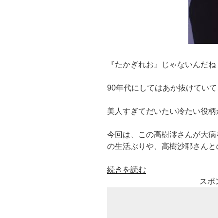
『たかぎれお』じゃないんだね
90年代にしてはあか抜けてい
美人すぎてだいたい冷たい役柄
今回は、この高樹澪さんが大病
の生活ぶりや、高樹沙耶さんと
“高
続きを読む
樹
スポ
澪
(た
か