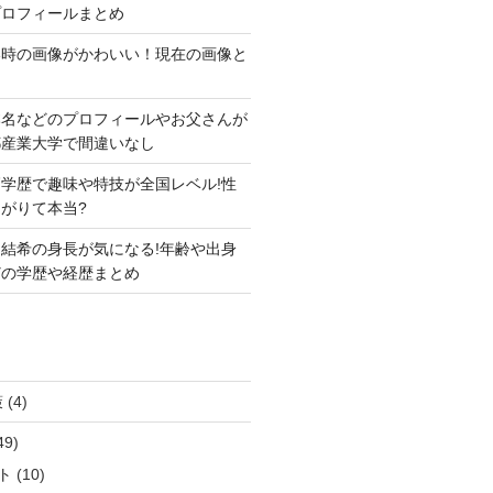
プロフィールまとめ
い時の画像がかわいい！現在の画像と
本名などのプロフィールやお父さんが
都産業大学で間違いなし
学歴で趣味や特技が全国レベル!性
がりて本当?
結希の身長が気になる!年齢や出身
どの学歴や経歴まとめ
策
(4)
49)
ト
(10)