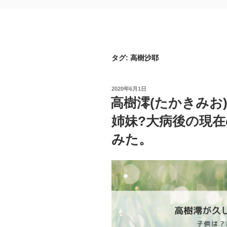
タグ:
高樹沙耶
投
2020年6月1日
稿
高樹澪(たかきみお
日:
姉妹?大病後の現
みた。