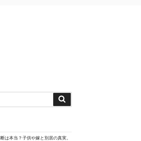
検
索
切断は本当？子供や嫁と別居の真実。