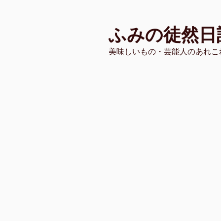
コ
ン
ふみの徒然日
テ
ン
美味しいもの・芸能人のあれこ
ツ
へ
ス
キ
ッ
プ