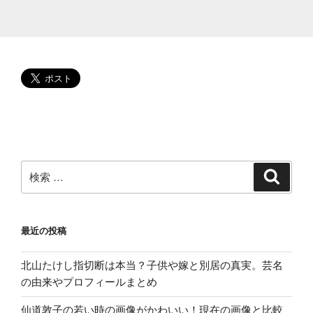
や
ロ
ケ
地
は?
小
峠
卒
業
校
が
検
検
索
出
索:
る!”
の
最近の投稿
北山たけし指切断は本当？子供や嫁と別居の真実。芸名
の由来やプロフィールまとめ
仙道敦子の若い時の画像がかわいい！現在の画像と比較