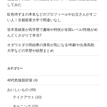
してみた
虹色侍ずまの本名などのプロフィールやお父さんがすご
い人！京都産業大学で間違いなし
笹木里緒菜が高学歴で趣味や特技が全国レベル!性格がめ
んどくさがりて本当?
オダウエダ小田結希の身長が気になる!年齢や出身高校、
大学などの学歴や経歴まとめ
カテゴリー
40代乾燥肌対策
(4)
おいしいもの
(49)
テイクアウト
(10)
モーニング
(10)