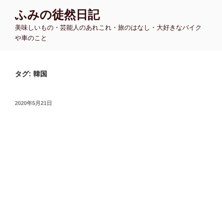
コ
ふみの徒然日記
ン
美味しいもの・芸能人のあれこれ・旅のはなし・大好きなバイク
テ
や車のこと
ン
ツ
へ
タグ:
韓国
ス
キ
ッ
投
2020年5月21日
プ
稿
日: