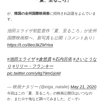
「夏、至るころ」
が、
韓国の全州国際映画祭
に招待され話題をよんでいま
す。
池田エライザ初監督作「夏、至るころ」が全州
国際映画祭へ、新写真も公開（コメントあり）
https://t.co/8eo3kZMYea
#池田エライザ
#倉悠貴
#石内呂依
#さいとうな
り
#リリー・フランキー
pic.twitter.com/y8g79mGjoM
— 映画ナタリー (@eiga_natalie)
May 21, 2020
今回はこの「夏、至るころ」の映画公開日はいつなの
か、またロケ地など調べてみました。ど～ぞ♪