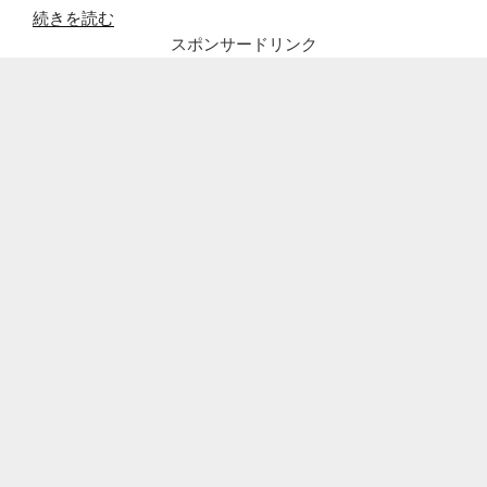
“池
続きを読む
田
スポンサードリンク
エ
ラ
イ
ザ
監
督
映
画
「夏、
至
る
こ
ろ」
公
開
日