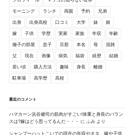
モーニング
ランチ
両親
予約
兄弟
出身
出身高校
口コミ
大学
妹
娘
嫁
子供
学歴
実家
家族
年収
年齢
徹子の部屋
息子
旦那
本名
母
混雑
父
現在
画像
病気
福袋
経歴
結婚
若い頃
購入方法
趣味
身長
離婚
駐車場
高学歴
高校
最近のコメント
ハマカーン浜谷健司の筋肉がすごい!体重と身長のバラン
スは?嫁はどう思ってるんだ・・・
に
ふみ
より
シャンプーハットこいでの現在の年収やネタ、嫁や子供