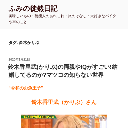
コ
ふみの徒然日記
ン
美味しいもの・芸能人のあれこれ・旅のはなし・大好きなバイク
テ
や車のこと
ン
ツ
へ
タグ:
鈴木かりぶ
ス
キ
ッ
投
2020年1月21日
プ
稿
鈴木香里武(かりぶ)の両親やIQがすごい!結
日:
婚してるのか?マツコの知らない世界
“令和のお魚王子”
鈴木香里武（かりぶ）さん