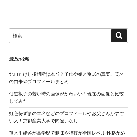
マ
ツ
コ
の
知
検
検
索
ら
索:
な
い
最近の投稿
世
界”
北山たけし指切断は本当？子供や嫁と別居の真実。芸名
の
の由来やプロフィールまとめ
仙道敦子の若い時の画像がかわいい！現在の画像と比較
してみた
虹色侍ずまの本名などのプロフィールやお父さんがすご
い人！京都産業大学で間違いなし
笹木里緒菜が高学歴で趣味や特技が全国レベル!性格がめ