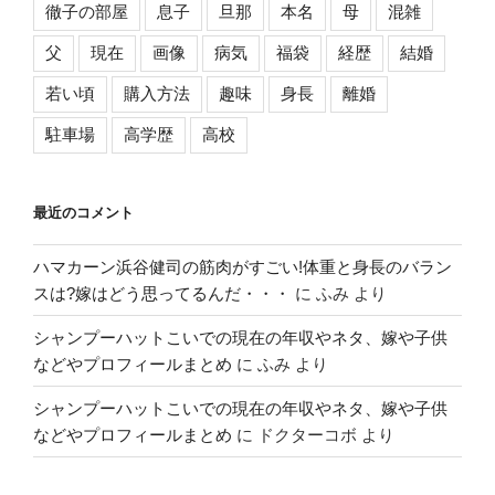
徹子の部屋
息子
旦那
本名
母
混雑
父
現在
画像
病気
福袋
経歴
結婚
若い頃
購入方法
趣味
身長
離婚
駐車場
高学歴
高校
最近のコメント
ハマカーン浜谷健司の筋肉がすごい!体重と身長のバラン
スは?嫁はどう思ってるんだ・・・
に
ふみ
より
シャンプーハットこいでの現在の年収やネタ、嫁や子供
などやプロフィールまとめ
に
ふみ
より
シャンプーハットこいでの現在の年収やネタ、嫁や子供
などやプロフィールまとめ
に
ドクターコボ
より