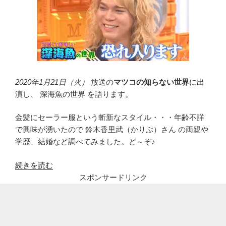
2020年1月21日（火）
放送の
マツコの知らない世界
に出
演し、 深海魚の世界 を語ります。
金髪にセーラー服という斬新なスタイル・・・年齢不詳
で興味が湧いたので 鈴木香里武（かりぶ）さん の両親や
学歴、結婚など調べてみました。ど～ぞ♪
“鈴
続きを読む
木
スポンサードリンク
香
里
武
(か