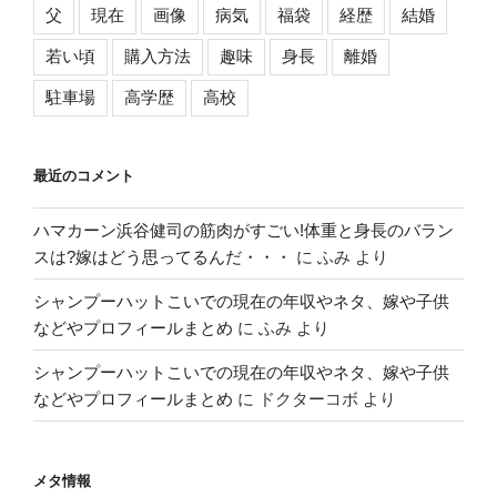
父
現在
画像
病気
福袋
経歴
結婚
若い頃
購入方法
趣味
身長
離婚
駐車場
高学歴
高校
最近のコメント
ハマカーン浜谷健司の筋肉がすごい!体重と身長のバラン
スは?嫁はどう思ってるんだ・・・
に
ふみ
より
シャンプーハットこいでの現在の年収やネタ、嫁や子供
などやプロフィールまとめ
に
ふみ
より
シャンプーハットこいでの現在の年収やネタ、嫁や子供
などやプロフィールまとめ
に
ドクターコボ
より
メタ情報