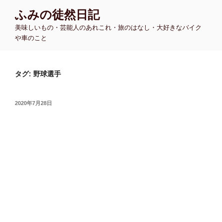
コ
ふみの徒然日記
ン
美味しいもの・芸能人のあれこれ・旅のはなし・大好きなバイク
テ
や車のこと
ン
ツ
へ
タグ:
野球選手
ス
キ
ッ
投
2020年7月28日
プ
稿
日: