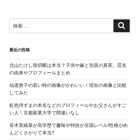
め
た
理
検
検
索
由｡
索:
子
供
最近の投稿
や
年
北山たけし指切断は本当？子供や嫁と別居の真実。芸名
収
の由来やプロフィールまとめ
は?”
の
仙道敦子の若い時の画像がかわいい！現在の画像と比較
してみた
虹色侍ずまの本名などのプロフィールやお父さんがすご
い人！京都産業大学で間違いなし
笹木里緒菜が高学歴で趣味や特技が全国レベル!性格がめ
んどくさがりて本当?