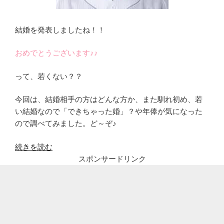
結婚を発表しましたね！！
おめでとうございます♪♪
って、若くない？？
今回は、結婚相手の方はどんな方か、また馴れ初め、若
い結婚なので「できちゃった婚」？や年俸が気になった
ので調べてみました。ど～ぞ♪
“周
続きを読む
東
スポンサードリンク
佑
京
(し
ゅ
う